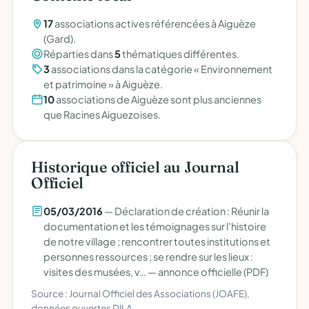
17
associations actives référencées à Aiguèze
(Gard).
Réparties dans
5
thématiques différentes.
3
associations dans la catégorie « Environnement
et patrimoine » à Aiguèze.
10
associations de Aiguèze sont plus anciennes
que Racines Aiguezoises.
Historique officiel au Journal
Officiel
05/03/2016
— Déclaration de création : Réunir la
documentation et les témoignages sur l'histoire
de notre village ; rencontrer toutes institutions et
personnes ressources ; se rendre sur les lieux :
visites des musées, v… —
annonce officielle (PDF)
Source : Journal Officiel des Associations (JOAFE),
données ouvertes DILA.