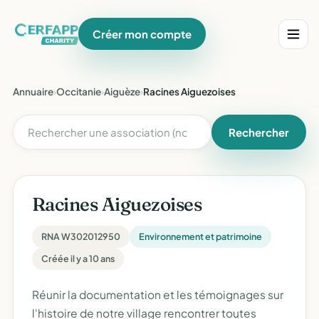
Créer mon compte
Annuaire
›
Occitanie
›
Aiguèze
›
Racines Aiguezoises
Rechercher
Racines Aiguezoises
RNA W302012950
Environnement et patrimoine
Créée il y a 10 ans
Réunir la documentation et les témoignages sur
l'histoire de notre village rencontrer toutes