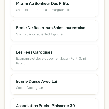
M.a.m Au Bonheur Des P'tits
Santé et action sociale · Marguerittes
Ecole De Raseteurs Saint Laurentaise
Sport · Saint-Laurent-d'Aigouze
Les Fees Gardoises
Economie et développement local · Pont-Saint-
Esprit
Ecurie Danse Avec Lui
Sport · Codognan
Association Peche Plaisance 30