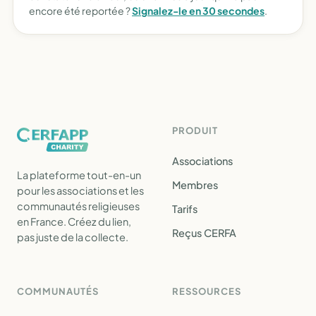
encore été reportée ?
Signalez-le en 30 secondes
.
PRODUIT
Associations
La plateforme tout-en-un
Membres
pour les associations et les
communautés religieuses
Tarifs
en France. Créez du lien,
Reçus CERFA
pas juste de la collecte.
COMMUNAUTÉS
RESSOURCES