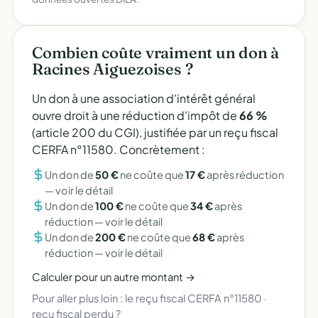
Combien coûte vraiment un don à
Racines Aiguezoises ?
Un don à une association d'intérêt général
ouvre droit à une réduction d'impôt de
66 %
(article 200 du CGI), justifiée par un reçu fiscal
CERFA n°11580. Concrètement :
Un don de
50 €
ne coûte que
17 €
après réduction
—
voir le détail
Un don de
100 €
ne coûte que
34 €
après
réduction —
voir le détail
Un don de
200 €
ne coûte que
68 €
après
réduction —
voir le détail
Calculer pour un autre montant →
Pour aller plus loin :
le reçu fiscal CERFA n°11580
·
reçu fiscal perdu ?