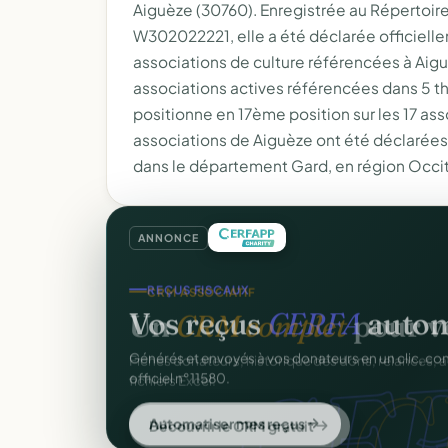
Aiguèze (30760). Enregistrée au Répertoir
W302022221, elle a été déclarée officiellemen
associations de culture référencées à Aig
associations actives référencées dans 5 th
positionne en 17ème position sur les 17 as
associations de Aiguèze ont été déclarées
dans le département Gard, en région Occit
ANNONCE
REÇUS FISCAUX
Vos reçus
CERFA
autom
CER
Générés et envoyés à vos donateurs en un clic, c
officiel n°11580.
Automatiser mes reçus