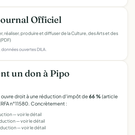
Journal Officiel
 réaliser, produire et diffuser de la Culture, des Arts et des
 (PDF)
), données ouvertes DILA.
nt un don à Pipo
l ouvre droit à une réduction d'impôt de
66 %
(article
 CERFA n°11580. Concrètement :
uction —
voir le détail
éduction —
voir le détail
éduction —
voir le détail