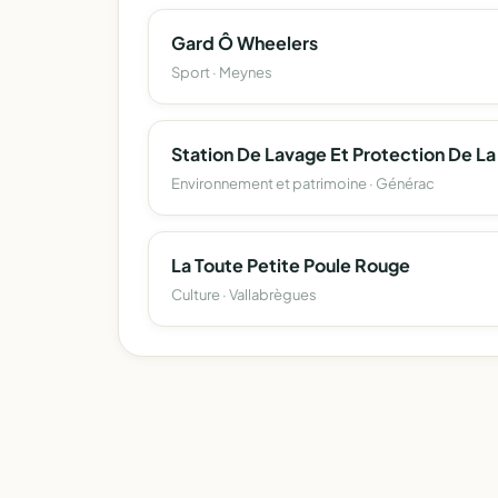
Gard Ô Wheelers
Sport · Meynes
Environnement et patrimoine · Générac
La Toute Petite Poule Rouge
Culture · Vallabrègues