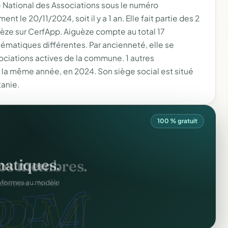
e National des Associations sous le numéro
t le 20/11/2024, soit il y a 1 an. Elle fait partie des 2
uèze sur CerfApp. Aiguèze compte au total 17
ématiques différentes. Par ancienneté, elle se
sociations actives de la commune. 1 autres
 la même année, en 2024. Son siège social est situé
anie.
100 % gratuit
atiques.
FA.
onformes au modèle