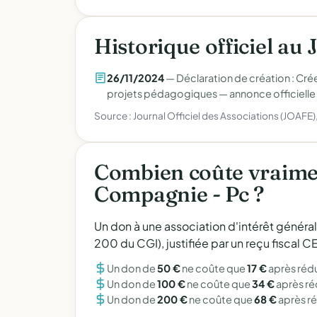
Historique officiel au 
26/11/2024
— Déclaration de création : Créer,
projets pédagogiques —
annonce officielle
Source : Journal Officiel des Associations (JOAFE
Combien coûte vraime
Compagnie - Pc ?
Un don à une association d'intérêt généra
200 du CGI), justifiée par un reçu fiscal
Un don de
50 €
ne coûte que
17 €
après réd
Un don de
100 €
ne coûte que
34 €
après r
Un don de
200 €
ne coûte que
68 €
après r