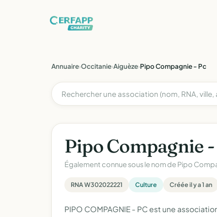
Annuaire
›
Occitanie
›
Aiguèze
›
Pipo Compagnie - Pc
Pipo Compagnie -
Également connue sous le nom de
Pipo Comp
RNA W302022221
Culture
Créée il y a 1 an
PIPO COMPAGNIE - PC est une association l