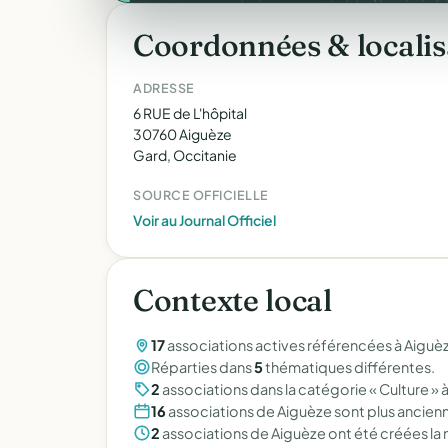
Coordonnées & localis
ADRESSE
6 RUE de L'hôpital
30760 Aiguèze
Gard, Occitanie
SOURCE OFFICIELLE
Voir au Journal Officiel
Contexte local
17
associations actives référencées à Aiguèz
Réparties dans
5
thématiques différentes.
2
associations dans la catégorie « Culture » 
16
associations de Aiguèze sont plus ancie
2
associations de Aiguèze ont été créées l