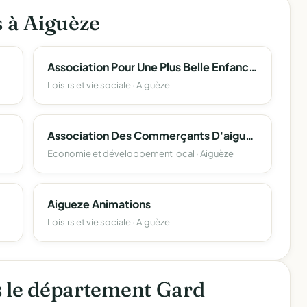
s à Aiguèze
Association Pour Une Plus Belle Enfance Apbe
Loisirs et vie sociale · Aiguèze
Association Des Commerçants D'aigueze
Economie et développement local · Aiguèze
Aigueze Animations
Loisirs et vie sociale · Aiguèze
s le département Gard