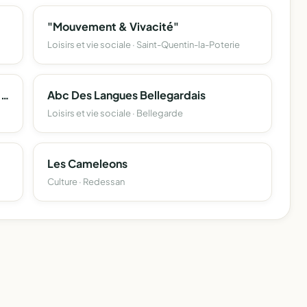
"Mouvement & Vivacité"
Loisirs et vie sociale · Saint-Quentin-la-Poterie
Station De Lavage Et Protection De La Ressource En Eau Des Collines Des Costières
Abc Des Langues Bellegardais
Loisirs et vie sociale · Bellegarde
Les Cameleons
Culture · Redessan