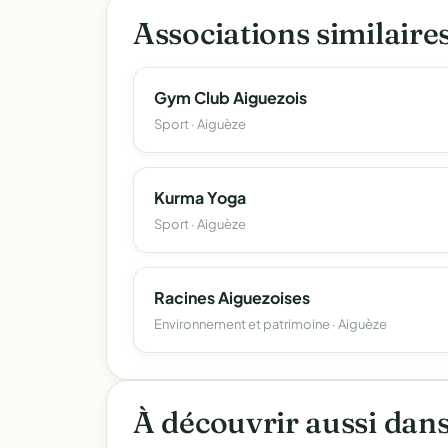
Associations similaire
Gym Club Aiguezois
Sport · Aiguèze
Kurma Yoga
Sport · Aiguèze
Racines Aiguezoises
Environnement et patrimoine · Aiguèze
À découvrir aussi dan