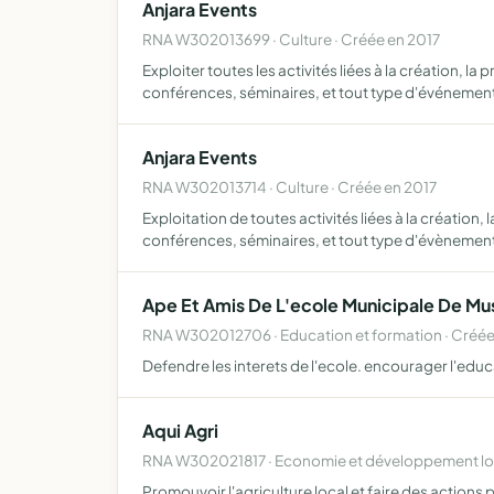
Anjara Events
RNA W302013699 · Culture · Créée en 2017
Exploiter toutes les activités liées à la création, 
conférences, séminaires, et tout type d'événemen
Anjara Events
RNA W302013714 · Culture · Créée en 2017
Exploitation de toutes activités liées à la création
conférences, séminaires, et tout type d'évènemen
Ape Et Amis De L'ecole Municipale De Mu
RNA W302012706 · Education et formation · Créée
Defendre les interets de l'ecole. encourager l'edu
Aqui Agri
RNA W302021817 · Economie et développement loc
Promouvoir l'agriculture local et faire des actions 