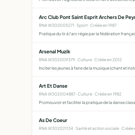
Arc Club Pont Saint Esprit Archers De Pey
RNA W302005271 · Sport · Créée en 1987
Pratique du tir à l'arc régie par la fédération françai
Arsenal Muzik
RNA W302009379 · Culture · Créée en 2012
Inciter les jeunes à faire de la musique (chant et in
Art Et Danse
RNA W302004887 · Culture · Créée en 1982
Promouvoir et faciliter la pratique de la danse clas
As De Coeur
RNA W302021134 · Santé et action sociale · Créée