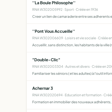
''La Boule Philosophe''
RNA W302005992 · Sport · Créée en 1936
Creer un lien de camaraderie entre ses adherents et
''Pont Vous Accueille''
RNA W302006609 · Loisirs et vie sociale · Créée e
Accueillir, sans distinction, les habitants de la ville
"Double-Clic"
RNA W302003304 · Autres et divers · Créée en 2
Familiariser les séniors ( et les adultes) à l'outil inf
Achernar 3
RNA W302020694 · Education et formation · Créé
Formation en immobilier des nouveaux adhérents, e