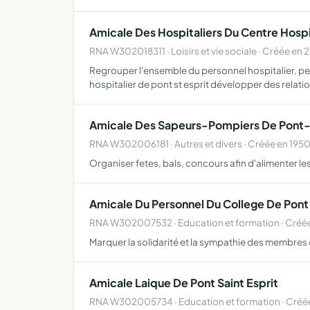
Amicale Des Hospitaliers Du Centre Hospit
RNA W302018311 · Loisirs et vie sociale · Créée en 
Regrouper l'ensemble du personnel hospitalier, perso
hospitalier de pont st esprit développer des relati
Amicale Des Sapeurs-Pompiers De Pont-
RNA W302006181 · Autres et divers · Créée en 195
Organiser fetes, bals, concours afin d'alimenter le
Amicale Du Personnel Du College De Pont 
RNA W302007532 · Education et formation · Créée
Marquer la solidarité et la sympathie des membres
Amicale Laique De Pont Saint Esprit
RNA W302005734 · Education et formation · Créée