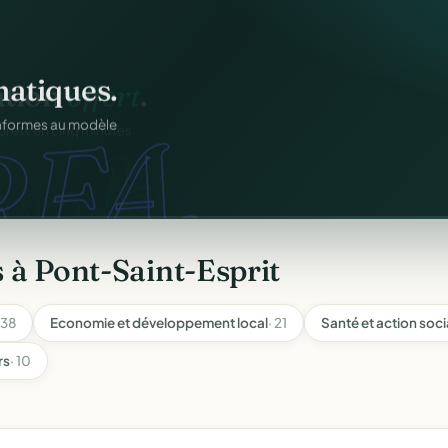
atiques.
FA.
onformes au modèle
 à Pont-Saint-Esprit
 38
Economie et développement local
· 21
Santé et action soci
rs
· 10