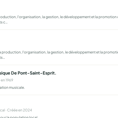
la production, l'organisation, la gestion, le développement et la promotio
ts c…
, la production, l'organisation, la gestion, le développement et la promo
ts…
sique De Pont-Saint-Esprit.
 en 1969
cation musicale.
al · Créée en 2024
pour la population local