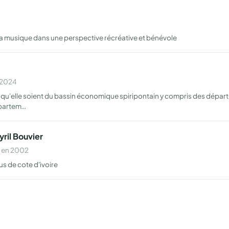
 la musique dans une perspective récréative et bénévole
n 2024
 qu'elle soient du bassin économique spiripontain y compris des départ
épartem…
yril Bouvier
e en 2002
us de cote d'ivoire