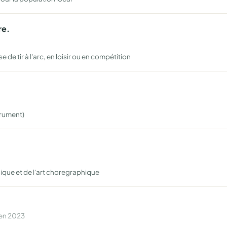
re.
se de tir à l'arc, en loisir ou en compétition
strument)
sique et de l'art choregraphique
 en 2023