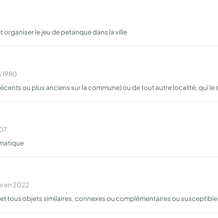
 organiser le jeu de petanque dans la ville
n 1980
 (récents ou plus anciens sur la commune) ou de tout autre localité, qui le s
007
ormatique
e en 2022
t tous objets similaires, connexes ou complémentaires ou susceptibles 