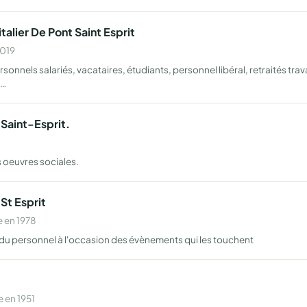
alier De Pont Saint Esprit
2019
nnels salariés, vacataires, étudiants, personnel libéral, retraités travai
o…
Saint-Esprit.
0
s oeuvres sociales.
St Esprit
 en 1978
 du personnel à l'occasion des évènements qui les touchent
 en 1951