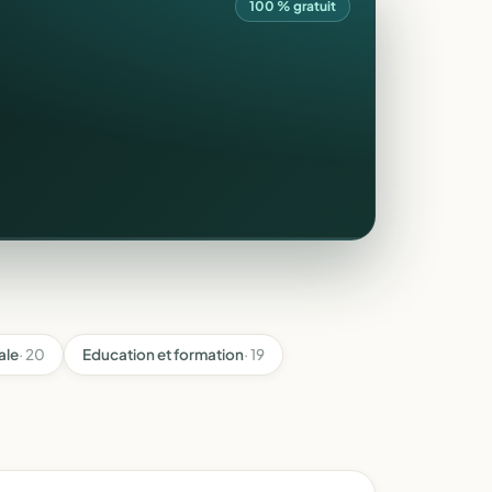
100 % gratuit
ale
· 20
Education et formation
· 19