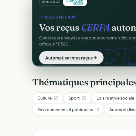
ANNONCE
REÇUS FISCAUX
Vos reçus
CERFA
autom
CER
Générés et envoyés à vos donateurs en un clic, c
officiel n°11580.
Automatiser mes reçus
Thématiques principales
Culture
· 57
Sport
· 55
Loisirs et vie sociale
·
Environnement et patrimoine
· 12
Autres et dive