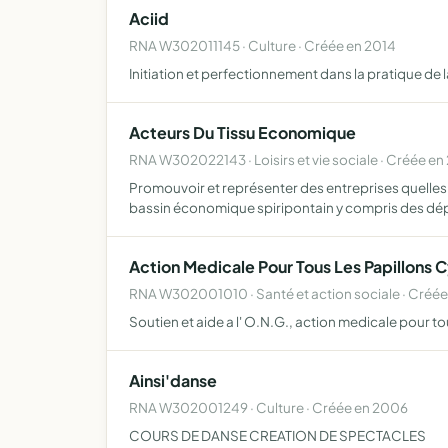
Aciid
RNA W302011145 · Culture · Créée en 2014
Initiation et perfectionnement dans la pratique de
Acteurs Du Tissu Economique
RNA W302022143 · Loisirs et vie sociale · Créée e
Promouvoir et représenter des entreprises quelles
bassin économique spiripontain y compris des d
Action Medicale Pour Tous Les Papillons C
RNA W302001010 · Santé et action sociale · Créé
Soutien et aide a l' O.N.G., action medicale pour to
Ainsi'danse
RNA W302001249 · Culture · Créée en 2006
COURS DE DANSE CREATION DE SPECTACLES