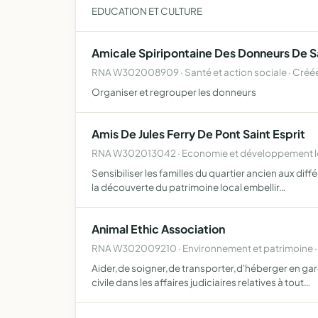
EDUCATION ET CULTURE
Amicale Spiripontaine Des Donneurs De 
RNA W302008909 · Santé et action sociale · Créée
Organiser et regrouper les donneurs
Amis De Jules Ferry De Pont Saint Esprit
RNA W302013042 · Economie et développement lo
Sensibiliser les familles du quartier ancien aux dif
la découverte du patrimoine local embellir…
Animal Ethic Association
RNA W302009210 · Environnement et patrimoine ·
Aider,de soigner,de transporter,d'héberger en gard
civile dans les affaires judiciaires relatives à tout…