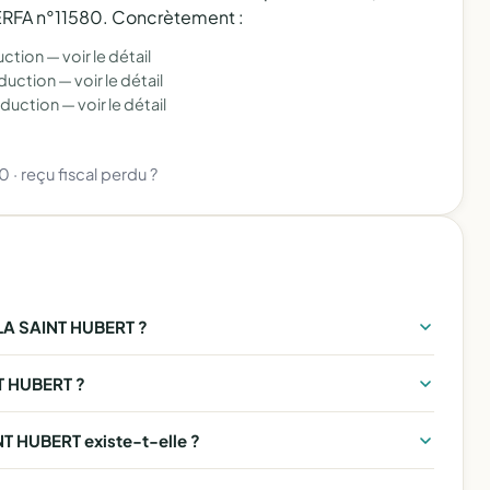
 CERFA n°11580. Concrètement :
uction —
voir le détail
éduction —
voir le détail
éduction —
voir le détail
80
·
reçu fiscal perdu ?
A SAINT HUBERT ?
T HUBERT ?
 HUBERT existe-t-elle ?