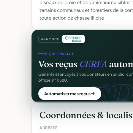
oiseaux de proie et des animaux nuisibles 
terrains communaux et forestiers de la co
toute action de chasse illicite
ANNONCE
CRM ASSOCIATIF
Un
CRM complet
pour v
C
Fiches donateurs, historique des dons, relances, a
fichiers Excel.
Découvrir le CRM gratuit
Coordonnées & localis
ADRESSE