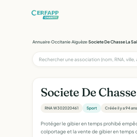
Annuaire
›
Occitanie
›
Aiguèze
›
Societe De Chasse La Sa
Societe De Chasse
RNA W302020461
Sport
Créée il y a 94 ans
Protéger le gibier en temps prohibé empêch
colportage et la vente de gibier en temps 