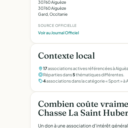
30760 Aiguèze
30760 Aiguèze
Gard, Occitanie
SOURCE OFFICIELLE
Voir au Journal Officiel
Contexte local
17
associations actives référencées à Aiguèz
Réparties dans
5
thématiques différentes.
4
associations dans la catégorie « Sport » à 
Combien coûte vraimen
Chasse La Saint Huber
Un don à une association d'intérêt généra