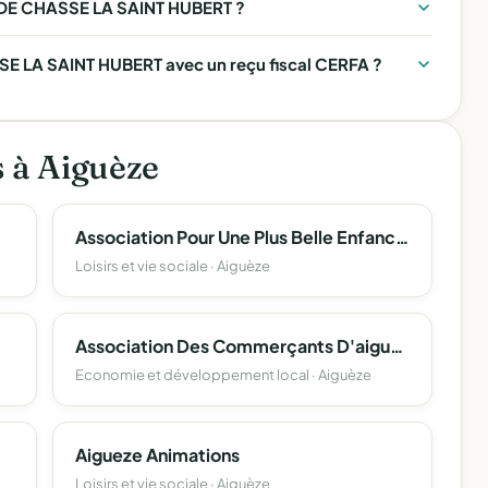
E DE CHASSE LA SAINT HUBERT ?
E LA SAINT HUBERT avec un reçu fiscal CERFA ?
s à Aiguèze
Association Pour Une Plus Belle Enfance Apbe
Loisirs et vie sociale · Aiguèze
Association Des Commerçants D'aigueze
Economie et développement local · Aiguèze
Aigueze Animations
Loisirs et vie sociale · Aiguèze