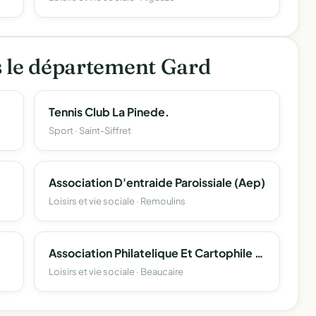
s le département Gard
Tennis Club La Pinede.
Sport · Saint-Siffret
Association D'entraide Paroissiale (Aep)
Loisirs et vie sociale · Remoulins
Association Philatelique Et Cartophile Beaucairoise
Loisirs et vie sociale · Beaucaire