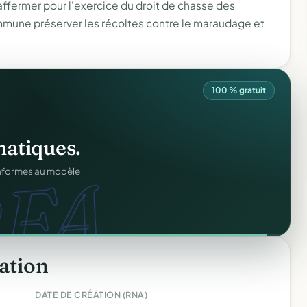
affermer pour l'exercice du droit de chasse des
mmune préserver les récoltes contre le maraudage et
100 % gratuit
os membres.
RM.
dhésions — fini les
ation
DATE DE CRÉATION (RNA)