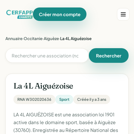
Créer mon compte
Annuaire
›
Occitanie
›
Aiguèze
›
La 4L Aiguézoise
Rechercher
La 4L Aiguézoise
RNA W302020636
Sport
Créée il y a 3 ans
LA 4L AIGUÉZOISE est une association loi 1901
active dans le domaine sport, basée à Aiguèze
(30760). Enregistrée au Répertoire National des