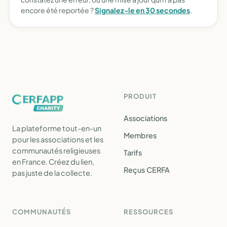
encore été reportée ?
Signalez-le en 30 secondes
.
PRODUIT
Associations
La plateforme tout-en-un
Membres
pour les associations et les
communautés religieuses
Tarifs
en France. Créez du lien,
Reçus CERFA
pas juste de la collecte.
COMMUNAUTÉS
RESSOURCES