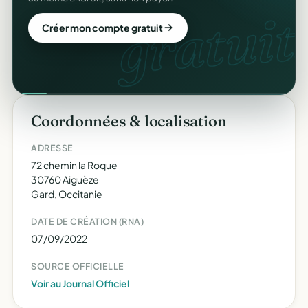
gratuit.
Créer mon compte gratuit
Coordonnées & localisation
ADRESSE
72 chemin la Roque
30760 Aiguèze
Gard, Occitanie
DATE DE CRÉATION (RNA)
07/09/2022
SOURCE OFFICIELLE
Voir au Journal Officiel