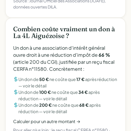
Source : Journal Officiel des Associations (JOAFE),
données ouvertes DILA.
Combien coûte vraiment un don à
La 4L Aiguézoise ?
Un don à une association d'intérêt général
ouvre droit à une réduction d'impôt de
66 %
(article 200 du CGI), justifiée par un reçu fiscal
CERFA n°11580. Concrètement :
Un don de
50 €
ne coûte que
17 €
après réduction
—
voir le détail
Un don de
100 €
ne coûte que
34 €
après
réduction —
voir le détail
Un don de
200 €
ne coûte que
68 €
après
réduction —
voir le détail
Calculer pour un autre montant →
Pour aller plus loin :
le reçu fiscal CERFA n°11580
·