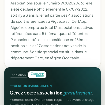
Associations sous le numéro W302020636, elle
a été déclarée officiellement le 07/09/2022,
soit il y a 3 ans. Elle fait partie des 4 associations
de sport référencées à Aiguèze sur CerfApp.
Aiguèze compte au total 17 associations actives
référencées dans 5 thématiques différentes.
Par ancienneté, elle se positionne en 15ème
position sur les 17 associations actives de la
commune. Son siège social est situé dans le
département Gard, en région Occitanie.
ANNONCE
GESTION D'ASSOCIATION
Gérez votre association
gratuitement
.
Membres, dons, événements, reçus — tout votre pilotage
au même endroit, sans rien payer.