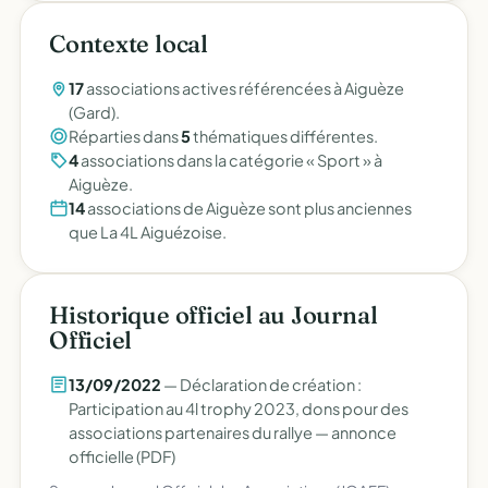
Contexte local
17
associations actives référencées à Aiguèze
(Gard).
Réparties dans
5
thématiques différentes.
4
associations dans la catégorie « Sport » à
Aiguèze.
14
associations de Aiguèze sont plus anciennes
que La 4L Aiguézoise.
Historique officiel au Journal
Officiel
13/09/2022
— Déclaration de création :
Participation au 4l trophy 2023, dons pour des
associations partenaires du rallye —
annonce
officielle (PDF)