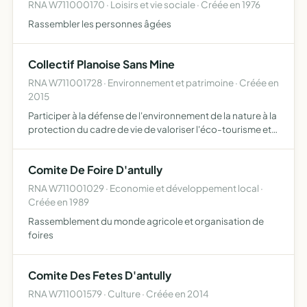
RNA W711000170 · Loisirs et vie sociale · Créée en 1976
Rassembler les personnes âgées
Collectif Planoise Sans Mine
RNA W711001728 · Environnement et patrimoine · Créée en
2015
Participer à la défense de l'environnement de la nature à la
protection du cadre de vie de valoriser l'éco-tourisme et
de soutenir une agriculture durable plus respectueuse de
toutes les formes vivantes liées à son dévelo…
Comite De Foire D'antully
RNA W711001029 · Economie et développement local ·
Créée en 1989
Rassemblement du monde agricole et organisation de
foires
Comite Des Fetes D'antully
RNA W711001579 · Culture · Créée en 2014