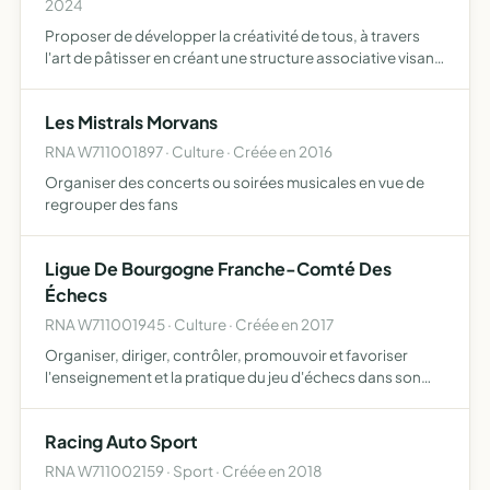
2024
Proposer de développer la créativité de tous, à travers
l'art de pâtisser en créant une structure associative visant
à réaliser des prestations payantes ou gratuites et
activités multidisciplinaires afin de promouvoir le …
Les Mistrals Morvans
RNA W711001897 · Culture · Créée en 2016
Organiser des concerts ou soirées musicales en vue de
regrouper des fans
Ligue De Bourgogne Franche-Comté Des
Échecs
RNA W711001945 · Culture · Créée en 2017
Organiser, diriger, contrôler, promouvoir et favoriser
l'enseignement et la pratique du jeu d'échecs dans son
ressort territorial régional mettre en oeuvre la politique
générale de la Fédération Française des Échecs et as…
Racing Auto Sport
RNA W711002159 · Sport · Créée en 2018