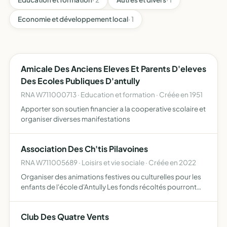
Economie et développement local
· 1
Amicale Des Anciens Eleves Et Parents D'eleves
Des Ecoles Publiques D'antully
RNA W711000713 · Education et formation · Créée en 1951
Apporter son soutien financier a la cooperative scolaire et
organiser diverses manifestations
Association Des Ch'tis Pilavoines
RNA W711005689 · Loisirs et vie sociale · Créée en 2022
Organiser des animations festives ou culturelles pour les
enfants de l'école d'Antully Les fonds récoltés pourront
servir à l'achat de matériel pédagogique , ou au
financement de sorties scolaires, ou tous autres besoins
Club Des Quatre Vents
…