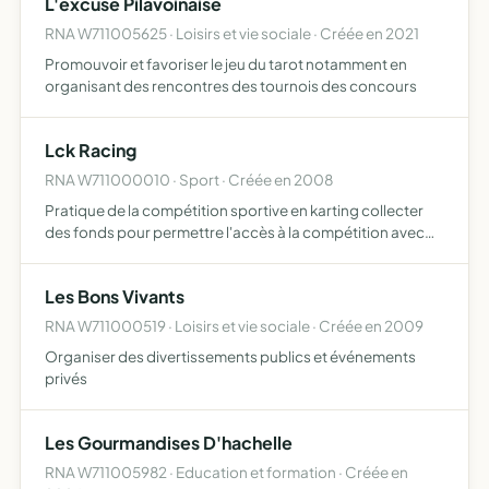
L'excuse Pilavoinaise
RNA W711005625 · Loisirs et vie sociale · Créée en 2021
Promouvoir et favoriser le jeu du tarot notamment en
organisant des rencontres des tournois des concours
Lck Racing
RNA W711000010 · Sport · Créée en 2008
Pratique de la compétition sportive en karting collecter
des fonds pour permettre l'accès à la compétition avec
du matériel et des aides visant à augmenter les
performances techniques mutualiser des fonds pour
Les Bons Vivants
participer …
RNA W711000519 · Loisirs et vie sociale · Créée en 2009
Organiser des divertissements publics et événements
privés
Les Gourmandises D'hachelle
RNA W711005982 · Education et formation · Créée en