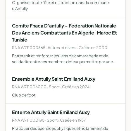
Organiser toute fête et distraction dans la commune
d'Antully
Comite Fnaca D'antully - Federation Nationale
Des Anciens Combattants En Algerie, Maroc Et
Tunisie
RNA W711000665 · Autres et divers · Créée en 2000
Entretenir et renforcer les liens de camaraderie et de
solidarite entre ses membres de leur permettre par une
action concertee, dans le cadre de la fnaca, d'assurer la
sauvegarde de leurs droits materiels et moraux
Ensemble Antully Saint Emilland Auxy
RNA W711006000 · Sport · Créée en 2024
Club de foot
Entente Antully Saint Emiland Auxy
RNA W711000195 · Sport · Créée en 1957
Pratiquer des exercices physiques et notamment du