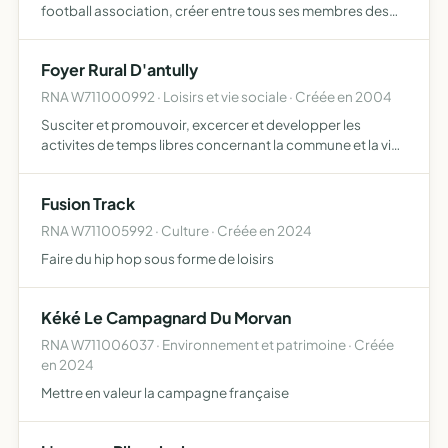
football association, créer entre tous ses membres des
liens d'amitié et de bonne camaraderie
Foyer Rural D'antully
RNA W711000992 · Loisirs et vie sociale · Créée en 2004
Susciter et promouvoir, excercer et developper les
activites de temps libres concernant la commune et la vie
locale ....
Fusion Track
RNA W711005992 · Culture · Créée en 2024
Faire du hip hop sous forme de loisirs
Kéké Le Campagnard Du Morvan
RNA W711006037 · Environnement et patrimoine · Créée
en 2024
Mettre en valeur la campagne française