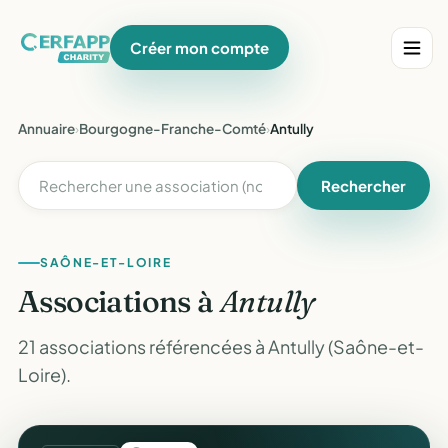
Créer mon compte
Annuaire
›
Bourgogne-Franche-Comté
›
Antully
Rechercher
SAÔNE-ET-LOIRE
Associations à
Antully
21 associations référencées à Antully (Saône-et-
Loire).