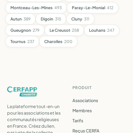
Montceau-Les-Mines
· 493
Paray-Le-Monial
· 412
Autun
· 389
Digoin
· 315
Cluny
· 311
Gueugnon
· 279
Le Creusot
· 258
Louhans
· 247
Tournus
· 237
Charolles
· 200
PRODUIT
Associations
La plateforme tout-en-un
Membres
pour les associations et les
communautés religieuses
Tarifs
en France. Créez du lien,
Reçus CERFA
pas juste de la collecte.