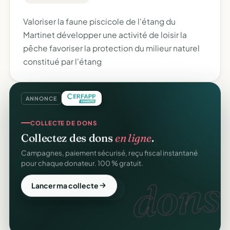
Valoriser la faune piscicole de l'étang du
Martinet développer une activité de loisir la
pêche favoriser la protection du milieur naturel
constitué par l'étang
ANNONCE
COLLECTE DE DONS
Collectez des dons
en ligne
.
Campagnes, paiement sécurisé, reçu fiscal instantané
pour chaque donateur. 100 % gratuit.
dons.
Lancer ma collecte