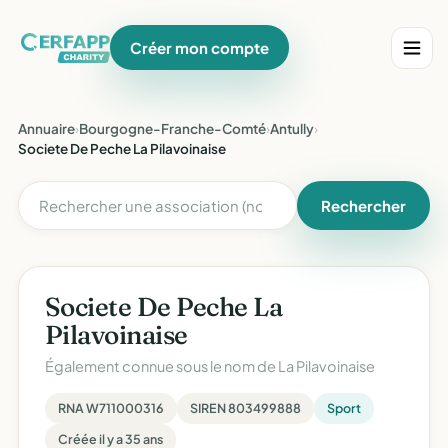
Créer mon compte
Annuaire
›
Bourgogne-Franche-Comté
›
Antully
›
Societe De Peche La Pilavoinaise
Rechercher
Societe De Peche La
Pilavoinaise
Également connue sous le nom de
La Pilavoinaise
RNA W711000316
SIREN 803499888
Sport
Créée il y a 35 ans