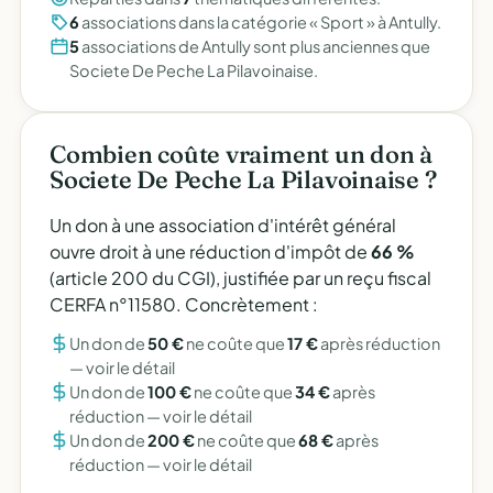
6
associations dans la catégorie « Sport » à Antully.
5
associations de Antully sont plus anciennes que
Societe De Peche La Pilavoinaise.
Combien coûte vraiment un don à
Societe De Peche La Pilavoinaise ?
Un don à une association d'intérêt général
ouvre droit à une réduction d'impôt de
66 %
(article 200 du CGI), justifiée par un reçu fiscal
CERFA n°11580. Concrètement :
Un don de
50 €
ne coûte que
17 €
après réduction
—
voir le détail
Un don de
100 €
ne coûte que
34 €
après
réduction —
voir le détail
Un don de
200 €
ne coûte que
68 €
après
réduction —
voir le détail