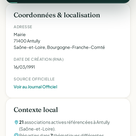
Coordonnées & localisation
ADRESSE
Mairie
71400 Antully
Saône-et-Loire, Bourgogne-Franche-Comté
DATE DE CRÉATION (RNA)
16/03/1991
SOURCE OFFICIELLE
Voir au Journal Officiel
Contexte local
21
associations actives référencées à Antully
(Saône-et-Loire).
Réparties dans
7
thématiques différentes.