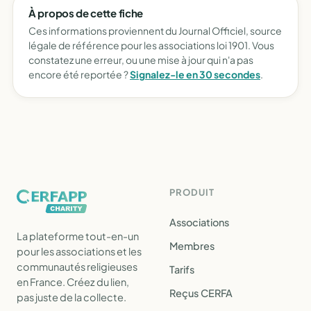
À propos de cette fiche
Ces informations proviennent du Journal Officiel, source
légale de référence pour les associations loi 1901. Vous
constatez une erreur, ou une mise à jour qui n'a pas
encore été reportée ?
Signalez-le en 30 secondes
.
PRODUIT
Associations
La plateforme tout-en-un
Membres
pour les associations et les
communautés religieuses
Tarifs
en France. Créez du lien,
Reçus CERFA
pas juste de la collecte.