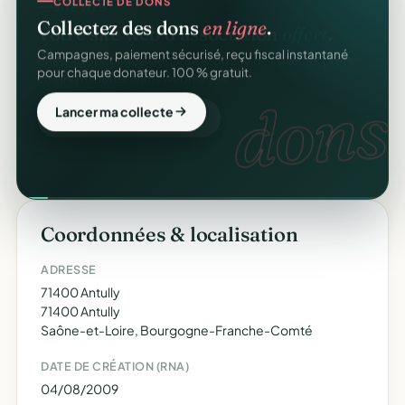
COLLECTE DE DONS
Collectez des dons
en ligne
.
Campagnes, paiement sécurisé, reçu fiscal instantané
pour chaque donateur. 100 % gratuit.
dons.
Lancer ma collecte
Coordonnées & localisation
ADRESSE
71400 Antully
71400 Antully
Saône-et-Loire, Bourgogne-Franche-Comté
DATE DE CRÉATION (RNA)
04/08/2009