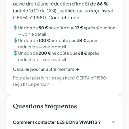
ouvre droit à une réduction d'impôt de
66 %
(article 200 du CGI), justifiée par un reçu fiscal
CERFA n°11580. Concrètement :
Un don de
50 €
ne coûte que
17 €
après réduction
—
voir le détail
Un don de
100 €
ne coûte que
34 €
après
réduction —
voir le détail
Un don de
200 €
ne coûte que
68 €
après
réduction —
voir le détail
Calculer pour un autre montant →
Pour aller plus loin :
le reçu fiscal CERFA n°11580
·
reçu fiscal perdu ?
Questions fréquentes
Comment contacter LES BONS VIVANTS ?