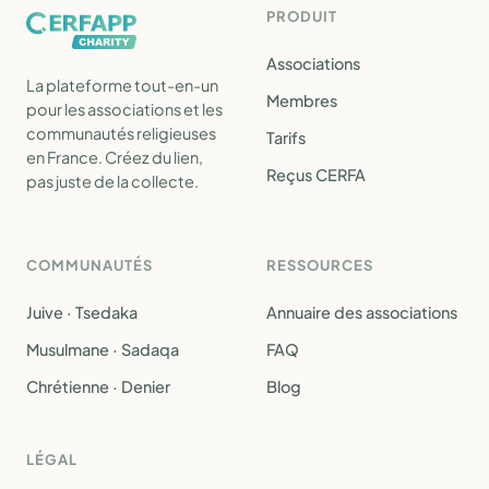
PRODUIT
Associations
La plateforme tout-en-un
Membres
pour les associations et les
communautés religieuses
Tarifs
en France. Créez du lien,
Reçus CERFA
pas juste de la collecte.
COMMUNAUTÉS
RESSOURCES
Juive · Tsedaka
Annuaire des associations
Musulmane · Sadaqa
FAQ
Chrétienne · Denier
Blog
LÉGAL