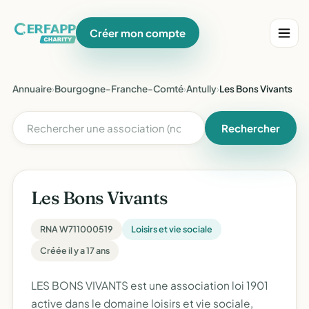
Créer mon compte
Annuaire
›
Bourgogne-Franche-Comté
›
Antully
›
Les Bons Vivants
Rechercher
Les Bons Vivants
RNA W711000519
Loisirs et vie sociale
Créée il y a 17 ans
LES BONS VIVANTS est une association loi 1901
active dans le domaine loisirs et vie sociale,