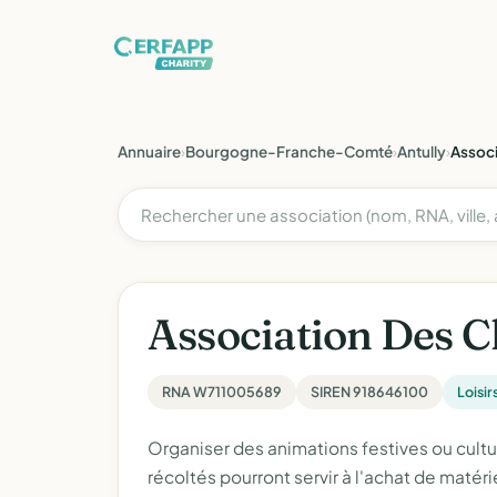
Annuaire
›
Bourgogne-Franche-Comté
›
Antully
›
Associ
Association Des Ch
RNA W711005689
SIREN 918646100
Loisir
Organiser des animations festives ou cultur
récoltés pourront servir à l'achat de maté