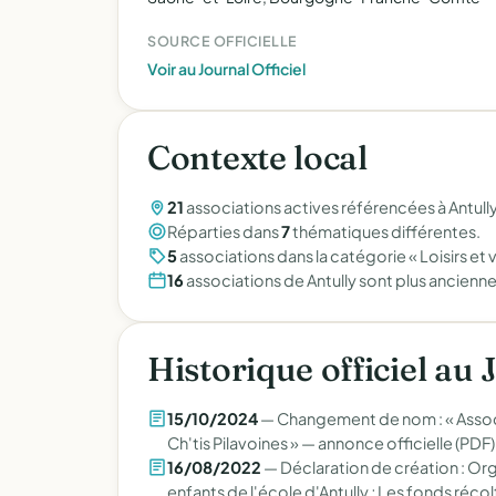
SOURCE OFFICIELLE
Voir au Journal Officiel
Contexte local
21
associations actives référencées à Antull
Réparties dans
7
thématiques différentes.
5
associations dans la catégorie « Loisirs et vi
16
associations de Antully sont plus ancienne
Historique officiel au 
15/10/2024
— Changement de nom : « Associa
Ch'tis Pilavoines » —
annonce officielle (PDF)
16/08/2022
— Déclaration de création : Orga
enfants de l'école d'Antully ; Les fonds réco