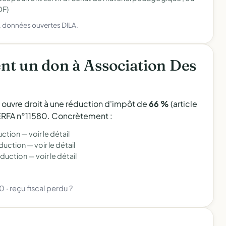
DF)
), données ouvertes DILA.
t un don à Association Des
l ouvre droit à une réduction d'impôt de
66 %
(article
 CERFA n°11580. Concrètement :
uction —
voir le détail
éduction —
voir le détail
éduction —
voir le détail
80
·
reçu fiscal perdu ?