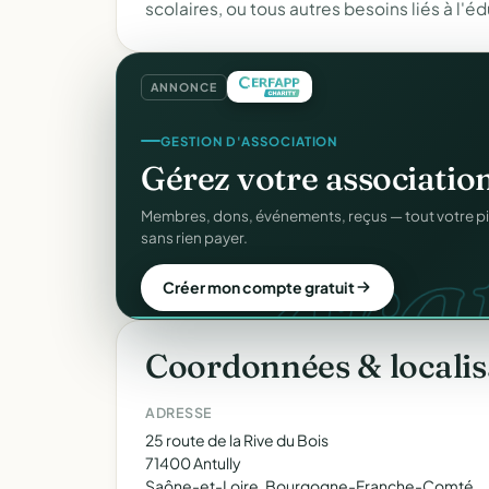
scolaires, ou tous autres besoins liés à l'é
ANNONCE
SITE WEB
GESTION D'ASSOCIATION
Votre site web d'associ
Gérez votre associatio
gra
Une page publique élégante et un site de collecte, 
Membres, dons, événements, reçus — tout votre p
Sans webmaster.
sans rien payer.
Créer mon site gratuit
Créer mon compte gratuit
Coordonnées & localis
ADRESSE
25 route de la Rive du Bois
71400 Antully
Saône-et-Loire, Bourgogne-Franche-Comté