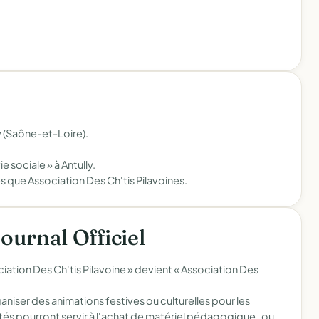
y (Saône-et-Loire).
e sociale » à Antully.
s que Association Des Ch'tis Pilavoines.
Journal Officiel
tion Des Ch'tis Pilavoine » devient « Association Des
niser des animations festives ou culturelles pour les
ltés pourront servir à l'achat de matériel pédagogique , ou