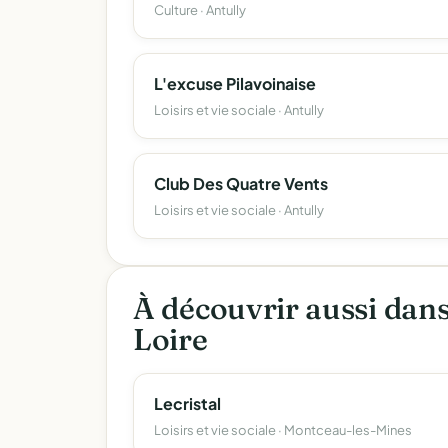
Culture · Antully
L'excuse Pilavoinaise
Loisirs et vie sociale · Antully
Club Des Quatre Vents
Loisirs et vie sociale · Antully
À découvrir aussi dan
Loire
Lecristal
Loisirs et vie sociale · Montceau-les-Mines