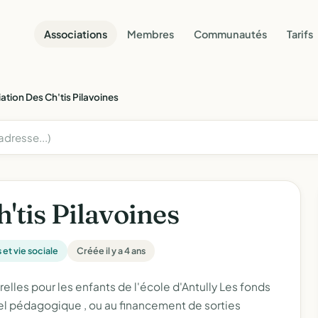
Associations
Membres
Communautés
Tarifs
ation Des Ch'tis Pilavoines
'tis Pilavoines
s et vie sociale
Créée il y a 4 ans
elles pour les enfants de l'école d'Antully Les fonds
riel pédagogique , ou au financement de sorties