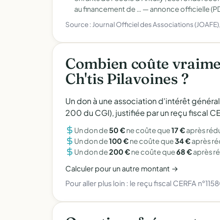
au financement de … —
annonce officielle (P
Source : Journal Officiel des Associations (JOAFE
Combien coûte vraimen
Ch'tis Pilavoines ?
Un don à une association d'intérêt généra
200 du CGI), justifiée par un reçu fiscal
Un don de
50 €
ne coûte que
17 €
après réd
Un don de
100 €
ne coûte que
34 €
après r
Un don de
200 €
ne coûte que
68 €
après r
Calculer pour un autre montant →
Pour aller plus loin :
le reçu fiscal CERFA n°115