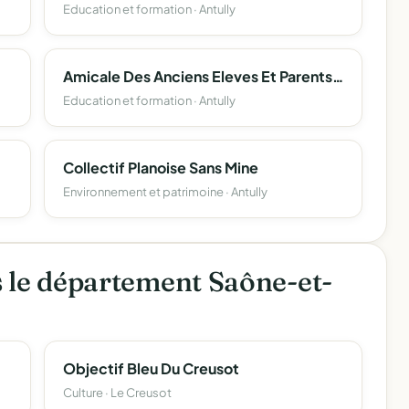
Education et formation · Antully
Amicale Des Anciens Eleves Et Parents D'eleves Des Ecoles Publiques D'antully
Education et formation · Antully
Collectif Planoise Sans Mine
Environnement et patrimoine · Antully
s le département Saône-et-
Objectif Bleu Du Creusot
Culture · Le Creusot