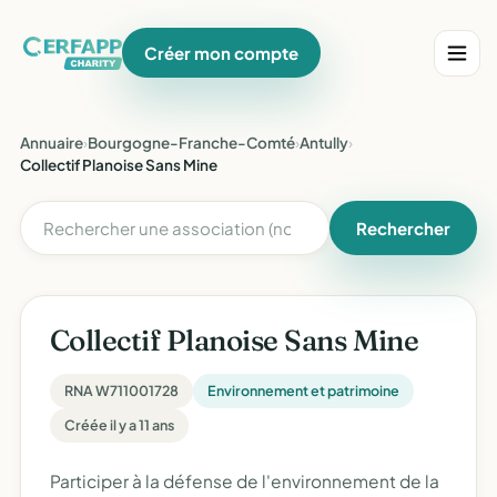
Créer mon compte
Annuaire
›
Bourgogne-Franche-Comté
›
Antully
›
Collectif Planoise Sans Mine
Rechercher
Collectif Planoise Sans Mine
RNA W711001728
Environnement et patrimoine
Créée il y a 11 ans
Participer à la défense de l'environnement de la