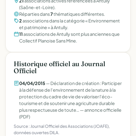
21
associations actives référencées à Antully
(Saône-et-Loire).
Réparties dans
7
thématiques différentes.
2
associations dans la catégorie « Environnement
et patrimoine » à Antully.
11
associations de Antully sont plus anciennes que
Collectif Planoise Sans Mine.
Historique officiel au Journal
Officiel
04/04/2015
— Déclaration de création : Participer
à la défense de l'environnement de la nature à la
protection du cadre de vie de valoriser l'éco-
tourisme et de soutenir une agriculture durable
plus respectueuse de toute… —
annonce officielle
(PDF)
Source : Journal Officiel des Associations (JOAFE),
données ouvertes DILA.