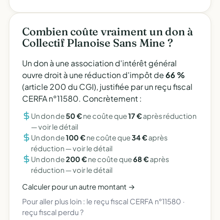
Combien coûte vraiment un don à
Collectif Planoise Sans Mine ?
Un don à une association d'intérêt général
ouvre droit à une réduction d'impôt de
66 %
(article 200 du CGI), justifiée par un reçu fiscal
CERFA n°11580. Concrètement :
Un don de
50 €
ne coûte que
17 €
après réduction
—
voir le détail
Un don de
100 €
ne coûte que
34 €
après
réduction —
voir le détail
Un don de
200 €
ne coûte que
68 €
après
réduction —
voir le détail
Calculer pour un autre montant →
Pour aller plus loin :
le reçu fiscal CERFA n°11580
·
reçu fiscal perdu ?