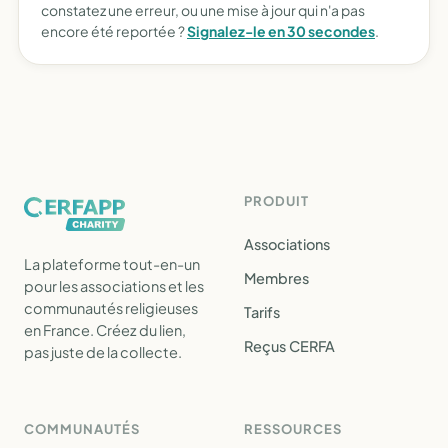
constatez une erreur, ou une mise à jour qui n'a pas
encore été reportée ?
Signalez-le en 30 secondes
.
PRODUIT
Associations
La plateforme tout-en-un
Membres
pour les associations et les
communautés religieuses
Tarifs
en France. Créez du lien,
Reçus CERFA
pas juste de la collecte.
COMMUNAUTÉS
RESSOURCES