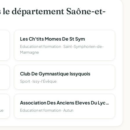
s le département Saône-et-
Les Ch'tits Momes De St Sym
Education et formation · Saint-Symphorien-de-
Marmagne
Club De Gymnastique Issyquois
Sport · Issy-l'Évêque
Association Des Anciens Eleves Du Lycee Bonaparte D'autun
ue
Education et formation · Autun