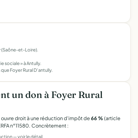
y (Saône-et-Loire).
e sociale » à Antully.
 que Foyer Rural D'antully.
nt un don à Foyer Rural
l ouvre droit à une réduction d'impôt de
66 %
(article
 CERFA n°11580. Concrètement :
uction —
voir le détail