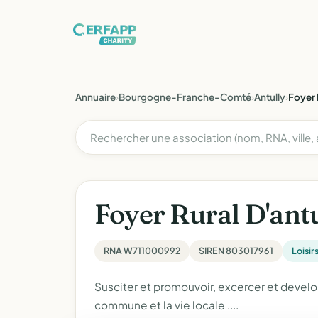
Annuaire
›
Bourgogne-Franche-Comté
›
Antully
›
Foyer 
Foyer Rural D'ant
RNA W711000992
SIREN 803017961
Loisir
Susciter et promouvoir, excercer et develo
commune et la vie locale ....