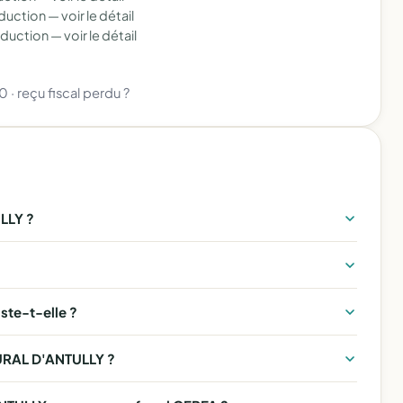
éduction —
voir le détail
éduction —
voir le détail
80
·
reçu fiscal perdu ?
LLY ?
te-t-elle ?
RURAL D'ANTULLY ?