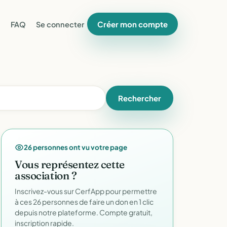
Créer mon compte
FAQ
Se connecter
Rechercher
26 personnes ont vu votre page
Vous représentez cette
association ?
Inscrivez-vous sur CerfApp pour permettre
à ces 26 personnes de faire un don en 1 clic
depuis notre plateforme. Compte gratuit,
inscription rapide.