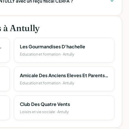
TULLY avec un reçu fiscal CERFA ?
s à Antully
e-Comté Des Échecs
Les Gourmandises D'hachelle
Education et formation · Antully
Amicale Des Anciens Eleves Et Parents D'eleves Des Ecoles Publiques D'antully
Education et formation · Antully
Club Des Quatre Vents
Loisirs et vie sociale · Antully