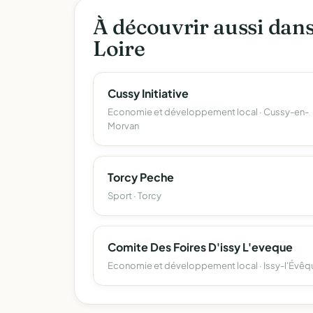
À découvrir aussi dan
Loire
Cussy Initiative
Economie et développement local · Cussy-en-
Morvan
Torcy Peche
Sport · Torcy
Comite Des Foires D'issy L'eveque
Economie et développement local · Issy-l'Évêq