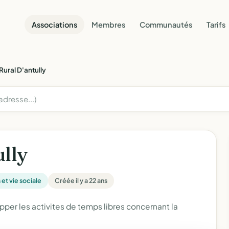
Associations
Membres
Communautés
Tarifs
Rural D'antully
ully
s et vie sociale
Créée il y a 22 ans
pper les activites de temps libres concernant la