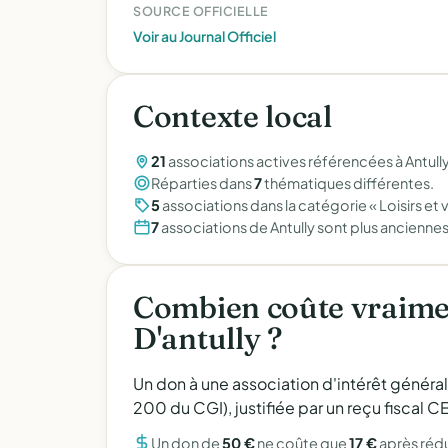
SOURCE OFFICIELLE
Voir au Journal Officiel
Contexte local
21
associations actives référencées à Antull
Réparties dans
7
thématiques différentes.
5
associations dans la catégorie « Loisirs et vi
7
associations de Antully sont plus anciennes
Combien coûte vraime
D'antully ?
Un don à une association d'intérêt généra
200 du CGI), justifiée par un reçu fiscal
Un don de
50 €
ne coûte que
17 €
après réd