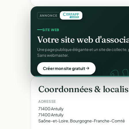
ANNONCE
CRM ASSOCIATIF
SITE WEB
Un
CRM complet
pour v
Votre site web d'associ
C
Fiches donateurs, historique des dons, relances, a
Une page publique élégante et un site de collecte, 
fichiers Excel.
Sans webmaster.
Découvrir le CRM gratuit
Créer mon site gratuit
Coordonnées & localis
ADRESSE
71400 Antully
71400 Antully
Saône-et-Loire, Bourgogne-Franche-Comté