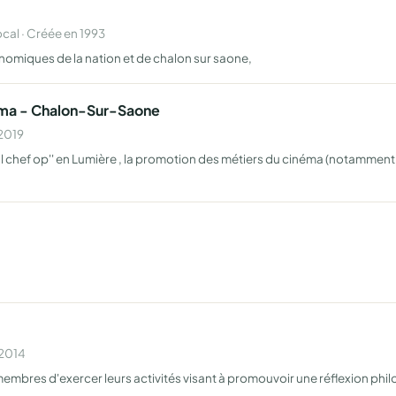
al · Créée en 1993
nomiques de la nation et de chalon sur saone,
nema - Chalon-Sur-Saone
 2019
al chef op'' en Lumière , la promotion des métiers du cinéma (notamment a
 2014
mbres d'exercer leurs activités visant à promouvoir une réflexion philo