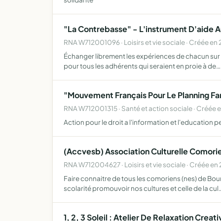
"La Contrebasse" - L'instrument D'aide 
RNA W712001096 · Loisirs et vie sociale · Créée en
Échanger librement les expériences de chacun sur le
pour tous les adhérents qui seraient en proie à de…
"Mouvement Français Pour Le Planning Fam
RNA W712001315 · Santé et action sociale · Créée 
Action pour le droit a l'information et l'education
(Accvesb) Association Culturelle Comori
RNA W712004627 · Loisirs et vie sociale · Créée en
Faire connaitre de tous les comoriens (nes) de Bou
scolarité promouvoir nos cultures et celle de la cul
1, 2, 3 Soleil : Atelier De Relaxation Crea