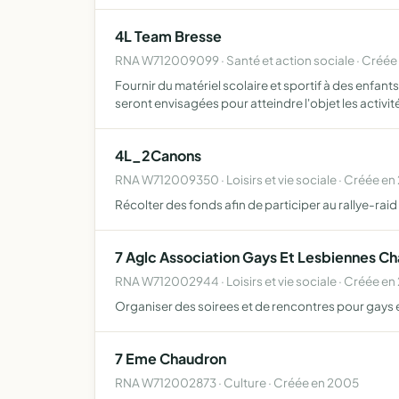
4L Team Bresse
RNA W712009099 · Santé et action sociale · Créée
Fournir du matériel scolaire et sportif à des enfa
seront envisagées pour atteindre l'objet les activit
4L_2Canons
RNA W712009350 · Loisirs et vie sociale · Créée e
Récolter des fonds afin de participer au rallye-ra
7 Aglc Association Gays Et Lesbiennes Ch
RNA W712002944 · Loisirs et vie sociale · Créée e
Organiser des soirees et de rencontres pour gays e
7 Eme Chaudron
RNA W712002873 · Culture · Créée en 2005