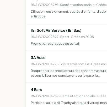
RNA W712003979 · Santé et action sociale · Créée 
Diffusion, enseignement, auprès d'enfants, d'adole
artistique
1Er Soft Air Service (1Er Sas)
RNA W712002899 · Sport · Créée en 2005
Promotion et pratique du soft air
3A Ause
RNA W712004721 · Loisirs et vie sociale · Créée en 
Rapprocher les producteurs des consommateurs en cré
et sensibiliser nos concitoyens sur le gaspilla…
4 Ears
RNA W712004239 · Santé et action sociale · Créée
Participer au raid 4L Trophy ainsi qu'à diverses ma