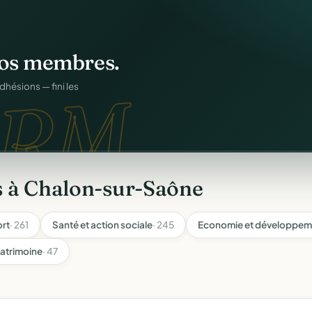
os membres.
RM.
dhésions — fini les
s à Chalon-sur-Saône
rt
· 261
Santé et action sociale
· 245
Economie et développeme
atrimoine
· 47