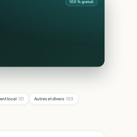
100 % gratuit
nt local
· 121
Autres et divers
· 103