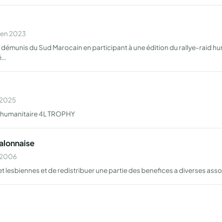
 en 2023
nts démunis du Sud Marocain en participant à une édition du rallye-raid
é…
n 2025
id humanitaire 4L TROPHY
alonnaise
n 2006
t lesbiennes et de redistribuer une partie des benefices a diverses ass