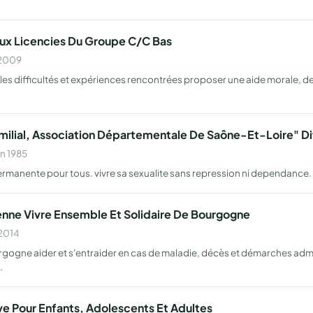
Aux Licencies Du Groupe C/C Bas
 2009
s difficultés et expériences rencontrées proposer une aide morale, de c
ilial, Association Départementale De Saône-Et-Loire" Dite
en 1985
 permanente pour tous. vivre sa sexualite sans repression ni dependance.
enne Vivre Ensemble Et Solidaire De Bourgogne
 2014
rgogne aider et s'entraider en cas de maladie, décès et démarches admin
…
tive Pour Enfants, Adolescents Et Adultes