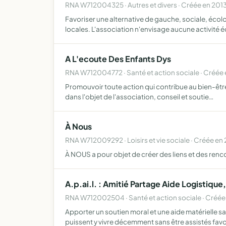
RNA W712004325 · Autres et divers · Créée en 201
Favoriser une alternative de gauche, sociale, écol
locales. L'association n'envisage aucune activité 
A L'ecoute Des Enfants Dys
RNA W712004772 · Santé et action sociale · Créée
Promouvoir toute action qui contribue au bien-être
dans l'objet de l'association, conseil et soutie…
À Nous
RNA W712009292 · Loisirs et vie sociale · Créée en
À NOUS a pour objet de créer des liens et des renc
A.p.ai.l. : Amitié Partage Aide Logistique
RNA W712002504 · Santé et action sociale · Créée
Apporter un soutien moral et une aide matérielle sa
puissent y vivre décemment sans être assistés fav