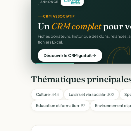
ANNONCE
CRM ASSOCIATIF
Un
CRM complet
pour v
C
Fiches donateurs, historique des dons, relances, a
fichiers Excel.
Découvrir le CRM gratuit
Thématiques principale
Culture
· 343
Loisirs et vie sociale
· 302
Spo
Education et formation
· 97
Environnement et p