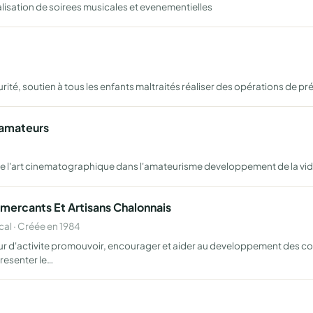
ealisation de soirees musicales et evenementielles
urité, soutien à tous les enfants maltraités réaliser des opérations de 
'amateurs
e l'art cinematographique dans l'amateurisme developpement de la vi
mercants Et Artisans Chalonnais
l · Créée en 1984
eur d'activite promouvoir, encourager et aider au developpement de
resenter le…