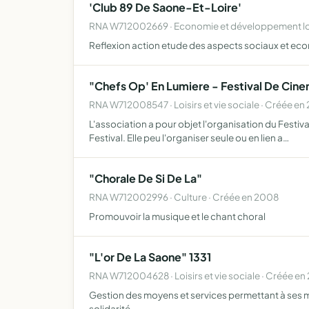
'Club 89 De Saone-Et-Loire'
RNA W712002669 · Economie et développement loc
Reflexion action etude des aspects sociaux et eco
"Chefs Op' En Lumiere - Festival De Ci
RNA W712008547 · Loisirs et vie sociale · Créée en
L'association a pour objet l'organisation du Festiv
Festival. Elle peu l'organiser seule ou en lien a…
"Chorale De Si De La"
RNA W712002996 · Culture · Créée en 2008
Promouvoir la musique et le chant choral
"L'or De La Saone" 1331
RNA W712004628 · Loisirs et vie sociale · Créée en
Gestion des moyens et services permettant à ses me
solidarité