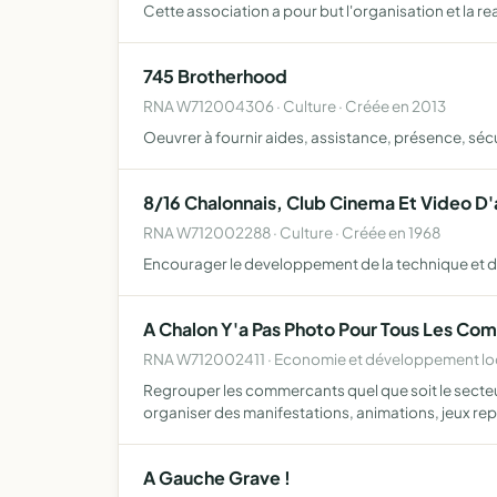
Cette association a pour but l'organisation et la r
745 Brotherhood
RNA W712004306 · Culture · Créée en 2013
Oeuvrer à fournir aides, assistance, présence, séc
8/16 Chalonnais, Club Cinema Et Video D
RNA W712002288 · Culture · Créée en 1968
Encourager le developpement de la technique et d
A Chalon Y'a Pas Photo Pour Tous Les Com
RNA W712002411 · Economie et développement loca
Regrouper les commercants quel que soit le sect
organiser des manifestations, animations, jeux rep
A Gauche Grave !