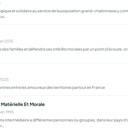
3
ogique et solidaire au service de la population grand-chalonnaise y co
éco…
 en 2015
 des familles et défendre ses intérêts morales par un point d'écoute, o
 2025
ontres entre les amoureux des territoires partout en France
, Matérielle Et Morale
 en 1995
ns intermédiaire a différentes personnes ou groupes, dans leur pays d'or
or…