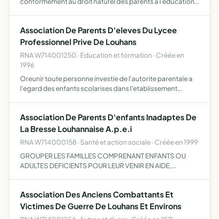
conformément au droit naturel des parents à l'éducation
et à l'instruction de leurs enfants, selon leur connaissance
promouvoir le caractère propre de l'enseignement
Association De Parents D'eleves Du Lycee
catholi…
Professionnel Prive De Louhans
RNA W714001250 · Education et formation · Créée en
1996
Oreunir toute personne investie de l'autorite parentale a
l'egard des enfants scolarises dans l'etablissement
assurer leur forma-
Association De Parents D'enfants Inadaptes De
La Bresse Louhannaise A.p.e.i
RNA W714000158 · Santé et action sociale · Créée en 1999
GROUPER LES FAMILLES COMPRENANT ENFANTS OU
ADULTES DEFICIENTS POUR LEUR VENIR EN AIDE,
FACILITER LEUR EPANOUISSEMENT INDIVIDUEL
Association Des Anciens Combattants Et
Victimes De Guerre De Louhans Et Environs