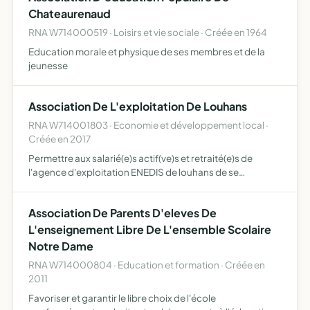
Chateaurenaud
RNA W714000519 · Loisirs et vie sociale · Créée en 1964
Education morale et physique de ses membres et de la
jeunesse
Association De L'exploitation De Louhans
RNA W714001803 · Economie et développement local ·
Créée en 2017
Permettre aux salarié(e)s actif(ve)s et retraité(e)s de
l'agence d'exploitation ENEDIS de louhans de se
rencontrer et d'organiser ensemble des évènements
Association De Parents D'eleves De
L'enseignement Libre De L'ensemble Scolaire
Notre Dame
RNA W714000804 · Education et formation · Créée en
2011
Favoriser et garantir le libre choix de l'école