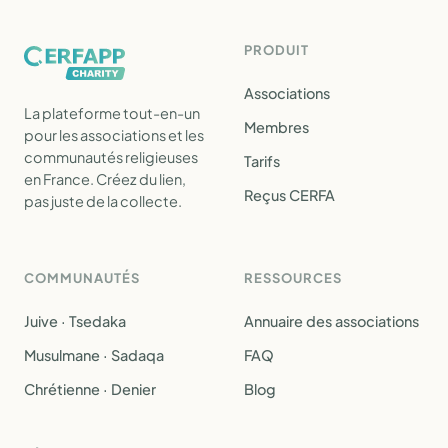
PRODUIT
Associations
La plateforme tout-en-un
Membres
pour les associations et les
communautés religieuses
Tarifs
en France. Créez du lien,
Reçus CERFA
pas juste de la collecte.
COMMUNAUTÉS
RESSOURCES
Juive · Tsedaka
Annuaire des associations
Musulmane · Sadaqa
FAQ
Chrétienne · Denier
Blog