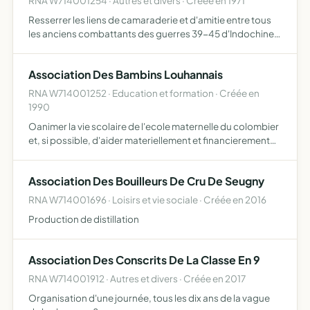
RNA W714001254 · Autres et divers · Créée en 1971
Resserrer les liens de camaraderie et d'amitie entre tous
les anciens combattants des guerres 39-45 d'Indochine,
des opérations en afrique du nord et de toutes les
opérations extérieures dans lesquelles la France a été ou…
Association Des Bambins Louhannais
RNA W714001252 · Education et formation · Créée en
1990
Oanimer la vie scolaire de l'ecole maternelle du colombier
et, si possible, d'aider materiellement et financierement
les enseignantsde cet etablissement.
Association Des Bouilleurs De Cru De Seugny
RNA W714001696 · Loisirs et vie sociale · Créée en 2016
Production de distillation
Association Des Conscrits De La Classe En 9
RNA W714001912 · Autres et divers · Créée en 2017
Organisation d'une journée, tous les dix ans de la vague