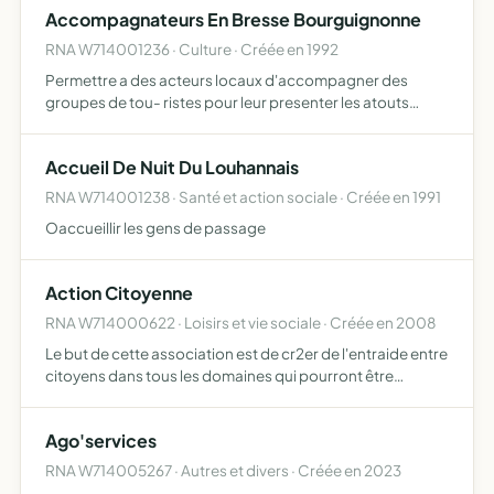
Accompagnateurs En Bresse Bourguignonne
L'ORIGINE DE LEUR HANDICAP. CETTE DEFENSE
S'EXERCE …
RNA W714001236 · Culture · Créée en 1992
Permettre a des acteurs locaux d'accompagner des
groupes de tou- ristes pour leur presenter les atouts
culturels, architecturaux, geographiques, economiques,
gastronomiques, touristiques de la
Accueil De Nuit Du Louhannais
RNA W714001238 · Santé et action sociale · Créée en 1991
Oaccueillir les gens de passage
Action Citoyenne
RNA W714000622 · Loisirs et vie sociale · Créée en 2008
Le but de cette association est de cr2er de l'entraide entre
citoyens dans tous les domaines qui pourront être
explores, social, culturel, economique, ecologique.
Ago'services
RNA W714005267 · Autres et divers · Créée en 2023