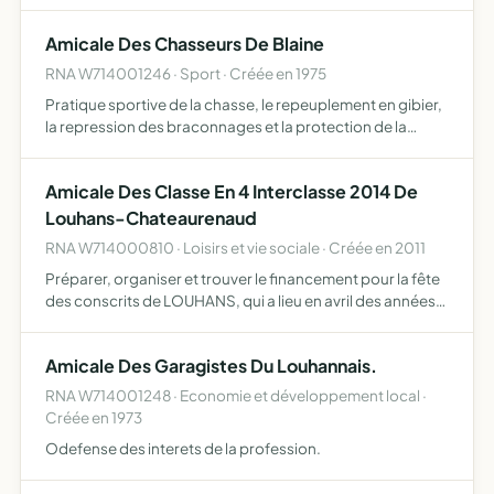
LES MOYENS L'ENTRAIDE MARITIME.
Amicale Des Chasseurs De Blaine
RNA W714001246 · Sport · Créée en 1975
Pratique sportive de la chasse, le repeuplement en gibier,
la repression des braconnages et la protection de la
nature association communale de chasse
Amicale Des Classe En 4 Interclasse 2014 De
Louhans-Chateaurenaud
RNA W714000810 · Loisirs et vie sociale · Créée en 2011
Préparer, organiser et trouver le financement pour la fête
des conscrits de LOUHANS, qui a lieu en avril des années
en 3 resserrer les liens d'amitié entre les membres nés en
classe 3 respecter la charte des conscrits mis…
Amicale Des Garagistes Du Louhannais.
RNA W714001248 · Economie et développement local ·
Créée en 1973
Odefense des interets de la profession.