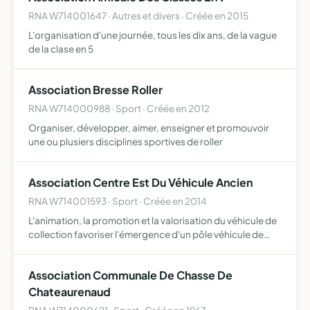
RNA W714001647 · Autres et divers · Créée en 2015
L'organisation d'une journée, tous les dix ans, de la vague
de la clase en 5
Association Bresse Roller
RNA W714000988 · Sport · Créée en 2012
Organiser, développer, aimer, enseigner et promouvoir
une ou plusiers disciplines sportives de roller
Association Centre Est Du Véhicule Ancien
RNA W714001593 · Sport · Créée en 2014
L'animation, la promotion et la valorisation du véhicule de
collection favoriser l'émergence d'un pôle véhicule de
collection sur le territoire de la Bresse Bourguignonne en y
associant les départements et les régions voi…
Association Communale De Chasse De
Chateaurenaud