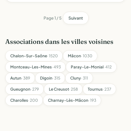
communications, d'information, de negociation et de
promotion des a…
Page 1 / 5
Suivant
Associations dans les villes voisines
Chalon-Sur-Saône
· 1520
Mâcon
· 1030
Montceau-Les-Mines
· 493
Paray-Le-Monial
· 412
Autun
· 389
Digoin
· 315
Cluny
· 311
Gueugnon
· 279
Le Creusot
· 258
Tournus
· 237
Charolles
· 200
Charnay-Lès-Mâcon
· 193