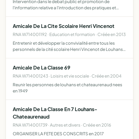
Intervention dans le debat public et promotion de
l'information relative a l'introduction des pratiques et
politiques agricoles avec l'environnement, la
consommation et le maintien du tissu rural et sur les
Amicale De La Cite Scolaire Henri Vincenot
consequences d…
RNA W714001192 · Education et formation · Créée en 2013
Entretenir et développer la convivialité entre tous les
personnels de la cité scolaire Henri Vincenot de Louhans
en proposant diverses activités
Amicale De La Classe 69
RNA W714001243 · Loisirs et vie sociale · Créée en 2004
Reunir les personnes de louhans et chateaurenaud nees
en 1949
Amicale De La Classe En 7 Louhans-
Chateaurenaud
RNA W714001739 · Autres et divers · Créée en 2016
ORGANISER LA FETE DES CONSCRITS en 2017