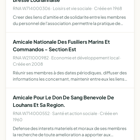
RNA W714000306 · Loisirs et vie sociale · Créée en 1968
Creer des liens d'amitie et de solidarite entre les membres
du personnel de l'association.permettre la pratique de
divers loisirs et d'activites et de pouvoir faire beneficier
aux adherents d'avantages tels que le tarifs …
Amicale Nationale Des Fusiliers Marins Et
Commandos - Section Est
RNA W211000982 · Economie et développement local ·
Créée en 2008
Réunir ses membres à des dates périodiques, diffuser des
informations les concernant, maintenir entre eux les liens
de camaraderie, leur donner les moyens d'une entre aide
et d'un soutien efficaces, rehausser éventuelleme…
Amicale Pour Le Don De Sang Benevole De
Louhans Et Sa Region.
RNA W714000552 · Santé et action sociale · Créée en
1960
Defense des interets materiels et moraux de ses membres
la recherche de toute amelioration a apporter aux