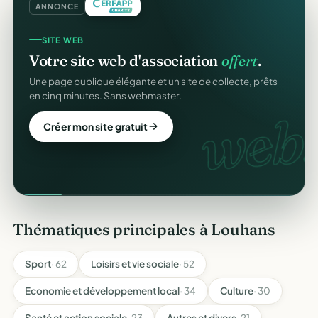
ANNONCE
SITE WEB
Votre site web d'association
offert
.
Une page publique élégante et un site de collecte, prêts
en cinq minutes. Sans webmaster.
web.
Créer mon site gratuit
Thématiques principales à Louhans
Sport
· 62
Loisirs et vie sociale
· 52
Economie et développement local
· 34
Culture
· 30
Santé et action sociale
· 23
Autres et divers
· 21