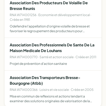
Association Des Producteurs De Volaille De
Bresse Reunis
RNA W714001256 · Economie et développement local ·
Créée en 1981
Odefendre l'appellation d'origine volaille de bresse et
favoriser le regroupement des producteurs pour
ameliorer les techniques d'elevage, d'abattage et de
vente du produit
Association Des Professionnels De Sante De La
Maison Medicale De Louhans
RNA W714000770 · Santé et action sociale · Créée en 2011
Projet de prévention d'action sanitaire
Association Des Transporteurs Bresse-
Bourgogne (Atbb)
RNA W714000366 · Loisirs et vie sociale · Créée en 2005
Mise en commun de reflexions et actions tendant a
examiner des solutions originales de valorisation de la
filière transport regional actions generales de