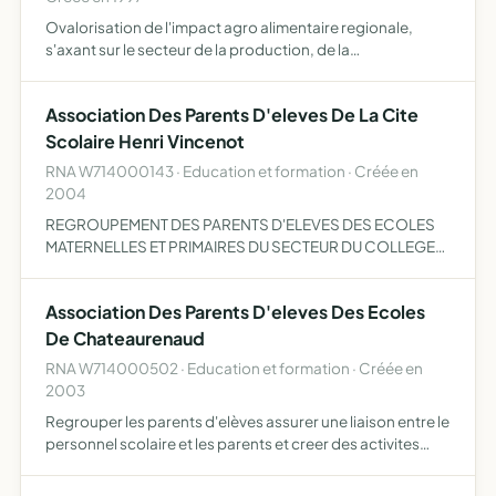
Ovalorisation de l'impact agro alimentaire regionale,
s'axant sur le secteur de la production, de la
transformation, de l'activite
Association Des Parents D'eleves De La Cite
Scolaire Henri Vincenot
RNA W714000143 · Education et formation · Créée en
2004
REGROUPEMENT DES PARENTS D'ELEVES DES ECOLES
MATERNELLES ET PRIMAIRES DU SECTEUR DU COLLEGE
HENRI VINCENOT DE LOUHANS ET DES PARENTS
D'ELEVES DU COLLEGE ET DU LYCEE DE LA CITE
Association Des Parents D'eleves Des Ecoles
SCOLAIRE HENRI VINCENOT DE LOUHANS (71)PERMET…
De Chateaurenaud
RNA W714000502 · Education et formation · Créée en
2003
Regrouper les parents d'elèves assurer une liaison entre le
personnel scolaire et les parents et creer des activites
culturelles et sportives