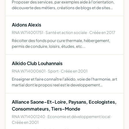
Proposer des services, par exemples aide à l'orientation,
découverte des métiers, créations de blogs et de sites
internet, formation en ligne, création de flyers et autres
supports de communication pour les élèves, associ…
Aidons Alexis
RNA W714001751 · Santé et action sociale · Créée en 2017
Récolter des fonds pour cure thermale, hébergement,
permis de conduire, loisirs, études, etc...
Aikido Club Louhannais
RNA W714000601 · Sport · Créée en 2001
Enseigner et faire connaître l'aïkido, voie de l'harmonie, art
martial dont le propos reel est le developpement
physique, mental et relationnel de l'individu
Alliance Saone-Et-Loire, Paysans, Ecologistes,
Consommateurs, Tiers-Monde
RNA W714001240 · Economie et développement local ·
Créée en 2001