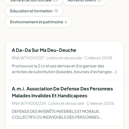
Education et formation
· 19
Environnement et patrimoine
· 6
A Da-Da Sur Ma Deu-Deuche
RNA W714001237 · Loisirs et vie sociale · Créée en 2008
Promouvoir la 2 cv et ses derives et d'organiser des
activites de substitution (balades, bourses d'echanges...)
A.m.i. Association De Defense Des Personnes
Malades Invalides Et Handicapees
RNA W714000234 · Loisirs et vie sociale · Créée en 2006
DEFENSE DES INTERÊTS MATERIELS ET MORAUX,
COLLECTIFS OU INDIVIDUELS DES PERSONNES
MALADES, INVALIDES OU HANDICAPEES ET LEURS
AYANTS DROIT, QUELLES QUE SOIENT LA FORME ET