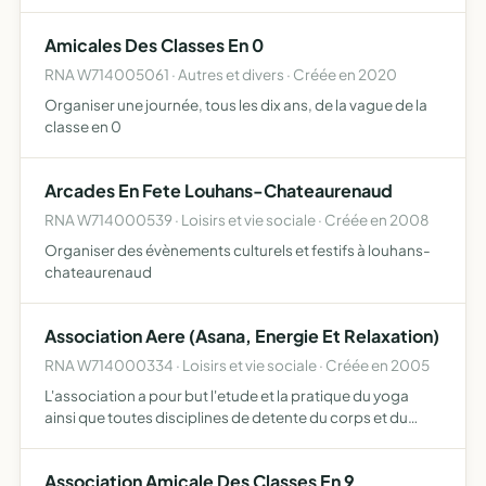
seances de prelevement le recrutement de nouveaux
benevoles de sang le developpement entre ses membres
Amicales Des Classes En 0
des liens d'…
RNA W714005061 · Autres et divers · Créée en 2020
Organiser une journée, tous les dix ans, de la vague de la
classe en 0
Arcades En Fete Louhans-Chateaurenaud
RNA W714000539 · Loisirs et vie sociale · Créée en 2008
Organiser des évènements culturels et festifs à louhans-
chateaurenaud
Association Aere (Asana, Energie Et Relaxation)
RNA W714000334 · Loisirs et vie sociale · Créée en 2005
L'association a pour but l'etude et la pratique du yoga
ainsi que toutes disciplines de detente du corps et du
mental visant au mieux-etre et a une meilleure
connaissance de soi.
Association Amicale Des Classes En 9