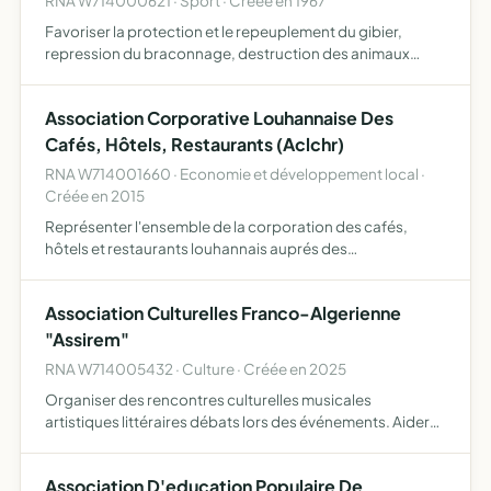
RNA W714000621 · Sport · Créée en 1967
Favoriser la protection et le repeuplement du gibier,
repression du braconnage, destruction des animaux
nuisibles
Association Corporative Louhannaise Des
Cafés, Hôtels, Restaurants (Aclchr)
RNA W714001660 · Economie et développement local ·
Créée en 2015
Représenter l'ensemble de la corporation des cafés,
hôtels et restaurants louhannais auprés des
administrations, collectivités locales, chambre
consulaires et tout autres organismes administratifs ou
Association Culturelles Franco-Algerienne
économiques, défendre…
"Assirem"
RNA W714005432 · Culture · Créée en 2025
Organiser des rencontres culturelles musicales
artistiques littéraires débats lors des événements. Aider
les adhérents dans leur démarches administratives aussi
bien auprès des autorités Française que Algérienne
Association D'education Populaire De