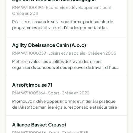
RNA W711001196 · Economie et développement local ·
Créée en 2011
Réaliser et assurer le suivi, sous forme partenariale, de
programmes d'activités et d'études permettant la
définition, la coordination, la faisabilité et la gestion des
projets de développement urbain, économique et socia…
Agility Obeissance Canin (A.o.c)
RNA W711000359 · Loisirs et vie sociale · Créée en 2005
Mettre en valeur les qualités de travail des chiens,
organiser ds concours et des épreuves de travail, diffuser
des informations dans les publications, conférences et
réunions
Airsoft Impulse 71
RNA W711005664 · Sport · Créée en 2022
Promouvoir, développer, informer et initier à la pratique
de l'Airsoft de manière légale, responsable et sécuritaire
Alliance Basket Creusot
RNA W711000686 · Sport · Créée en 1965