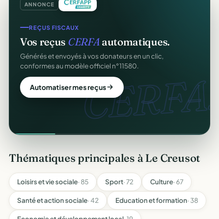
ANNONCE
REÇUS FISCAUX
Vos reçus
CERFA
automatiques.
Générés et envoyés à vos donateurs en un clic,
conformes au modèle officiel n°11580.
CERFA.
Automatiser mes reçus
Thématiques principales à Le Creusot
Loisirs et vie sociale
· 85
Sport
· 72
Culture
· 67
Santé et action sociale
· 42
Education et formation
· 38
Economie et développement local
· 19