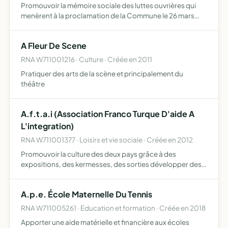
Promouvoir la mémoire sociale des luttes ouvrières qui
menèrent à la proclamation de la Commune le 26 mars
1871 et qui en découlèrent, ceci dans une démarche
d'éducation populaire et par l'intervention auprès des
A Fleur De Scene
pouvoirs…
RNA W711001216 · Culture · Créée en 2011
Pratiquer des arts de la scène et principalement du
théâtre
A.f.t.a.i (Association Franco Turque D'aide A
L'integration)
RNA W711001377 · Loisirs et vie sociale · Créée en 2012
Promouvoir la culture des deux pays grâce à des
expositions, des kermesses, des sorties développer des
liens avec les différentes communautés présentes faire
connaître le pays de leurs parents aux jeunes issus de
A.p.e. École Maternelle Du Tennis
l'immigr…
RNA W711005261 · Education et formation · Créée en 2018
Apporter une aide matérielle et financière aux écoles