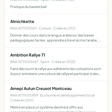
Pratique du basket ball
Almichkette
RNA W711005611 · Culture · Créée en 2021
Donner des cours dans la langue arabe sur des bases
pédagogiques faciles, apprendre à lire et écrire l'arabe, à
comprendre les règles de grammaire, vocabulaire....
créer un espace d'échange culturel dans la société, faire…
Ambition Rallye 71
RNA W711005467 · Sport · Créée en 2020
Faire découvrir le rallye aux adhérents les cotisations sont
là pour entretenir une voiture de rallye et participer à des
rallyes pour ça plusieurs activités vont être organisées
exemples loto, repas, journée découverte
Amepi Autun Creusot Montceau
RNA W711000819 · Economie et développement local ·
Créée en 2010
Mettre en place un système destiné à offrir aux