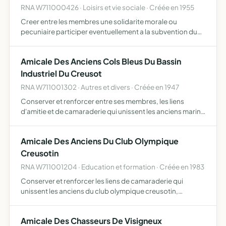
RNA W711000426 · Loisirs et vie sociale · Créée en 1955
Creer entre les membres une solidarite morale ou
pecuniaire participer eventuellement a la subvention dun
arbre de noel en faveur des enfants du personnel ...
Amicale Des Anciens Cols Bleus Du Bassin
Industriel Du Creusot
RNA W711001302 · Autres et divers · Créée en 1947
Conserver et renforcer entre ses membres, les liens
d'amitie et de camaraderie qui unissent les anciens marins
dans le souvenir des joies, des efforts, des dangers et
aussi des sacrifices vecus en commun au service de la …
Amicale Des Anciens Du Club Olympique
Creusotin
RNA W711001204 · Education et formation · Créée en 1983
Conserver et renforcer les liens de camaraderie qui
unissent les anciens du club olympique creusotin,
apporter un soutien moral et materiel au club olympique
creusotin sous toutes les formes que l'assemblee
Amicale Des Chasseurs De Visigneux
generale juger…