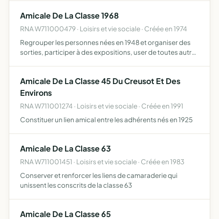
Amicale De La Classe 1968
RNA W711000479 · Loisirs et vie sociale · Créée en 1974
Regrouper les personnes nées en 1948 et organiser des
sorties, participer à des expositions, user de toutes autres
actions ou initiatives licites pouvant aider à la réalisation
de son objet elle accueillera également des …
Amicale De La Classe 45 Du Creusot Et Des
Environs
RNA W711001274 · Loisirs et vie sociale · Créée en 1991
Constituer un lien amical entre les adhérents nés en 1925
Amicale De La Classe 63
RNA W711001451 · Loisirs et vie sociale · Créée en 1983
Conserver et renforcer les liens de camaraderie qui
unissent les conscrits de la classe 63
Amicale De La Classe 65