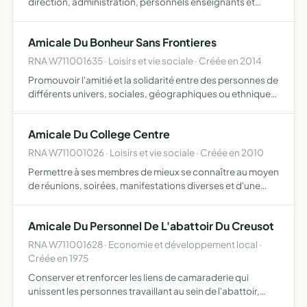
direction, administration, personnels enseignants et
éducation, de vie scolaire, du service social et de santé,
agents du cg71 exerçant dans l'établissement
Amicale Du Bonheur Sans Frontieres
RNA W711001635 · Loisirs et vie sociale · Créée en 2014
Promouvoir l'amitié et la solidarité entre des personnes de
différents univers, sociales, géographiques ou ethniques
renseigner, de soutenir et d'accompagner des personnes
dans les démarches administratives diverses dével…
Amicale Du College Centre
RNA W711001026 · Loisirs et vie sociale · Créée en 2010
Permettre à ses membres de mieux se connaître au moyen
de réunions, soirées, manifestations diverses et d'une
manière générale développer au sein du personnel les
liens de camaraderie et de solidarité qui sont la base
Amicale Du Personnel De L'abattoir Du Creusot
mêm…
RNA W711001628 · Economie et développement local ·
Créée en 1975
Conserver et renforcer les liens de camaraderie qui
unissent les personnes travaillant au sein de l'abattoir,
effectuer des achats groupes afin de faire beneficier ses