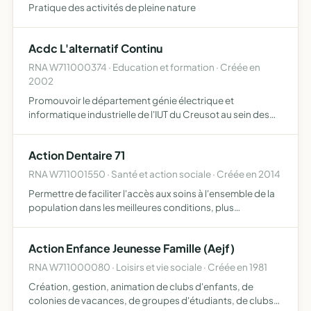
Pratique des activités de pleine nature
Acdc L'alternatif Continu
RNA W711000374 · Education et formation · Créée en
2002
Promouvoir le département génie électrique et
informatique industrielle de l'IUT du Creusot au sein des
divers établissements scolaires de Bourgogne
Action Dentaire 71
RNA W711001550 · Santé et action sociale · Créée en 2014
Permettre de faciliter l'accès aux soins à l'ensemble de la
population dans les meilleures conditions, plus
particulièrement, la population atteinte de handicap,
médicalisée, phobique, en situation de précarité sociale,
Action Enfance Jeunesse Famille (Aejf)
p…
RNA W711000080 · Loisirs et vie sociale · Créée en 1981
Création, gestion, animation de clubs d'enfants, de
colonies de vacances, de groupes d'étudiants, de clubs