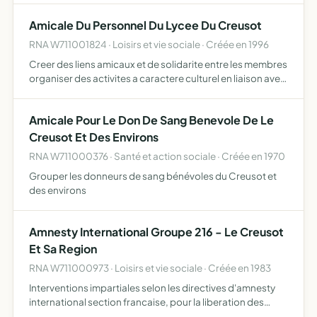
adherents de tarif à prix reduits ...
Amicale Du Personnel Du Lycee Du Creusot
RNA W711001824 · Loisirs et vie sociale · Créée en 1996
Creer des liens amicaux et de solidarite entre les membres
organiser des activites a caractere culturel en liaison avec
l'etablissement
Amicale Pour Le Don De Sang Benevole De Le
Creusot Et Des Environs
RNA W711000376 · Santé et action sociale · Créée en 1970
Grouper les donneurs de sang bénévoles du Creusot et
des environs
Amnesty International Groupe 216 - Le Creusot
Et Sa Region
RNA W711000973 · Loisirs et vie sociale · Créée en 1983
Interventions impartiales selon les directives d'amnesty
international section francaise, pour la liberation des
prisonniers d'opinion, un procès equitable dans un delai