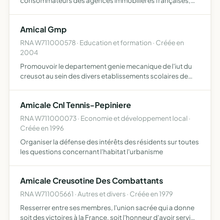
consommateurs des agences immobilières françaises,
l'offre la plus large, la diffusion la plus efficace de leur
offre permettre aux agents immobiliers qui le souhaitent
Amical Gmp
de c…
RNA W711000578 · Education et formation · Créée en
2004
Promouvoir le departement genie mecanique de l'iut du
creusot au sein des divers etablissements scolaires de
bourgogne de permettre aux actuels etudiants de
rencontrer les anciens dans un climat de convivialite
Amicale Cnl Tennis-Pepiniere
RNA W711000073 · Economie et développement local ·
Créée en 1996
Organiser la défense des intérêts des résidents sur toutes
les questions concernant l'habitat l'urbanisme
Amicale Creusotine Des Combattants
RNA W711005661 · Autres et divers · Créée en 1979
Resserrer entre ses membres, l'union sacrée qui a donne
soit des victoires à la France, soit l'honneur d'avoir servi