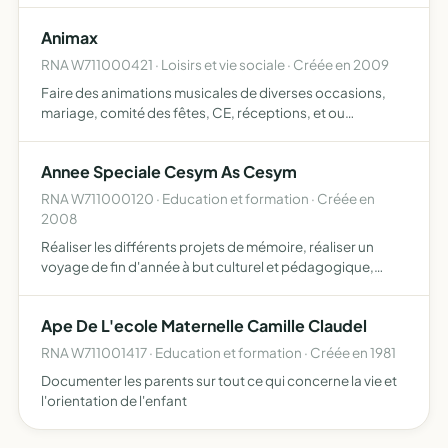
raisonnable pour les prisonniers politiques, l'abol…
Animax
RNA W711000421 · Loisirs et vie sociale · Créée en 2009
Faire des animations musicales de diverses occasions,
mariage, comité des fêtes, CE, réceptions, et ou
organiser des soirées dansantes
Annee Speciale Cesym As Cesym
RNA W711000120 · Education et formation · Créée en
2008
Réaliser les différents projets de mémoire, réaliser un
voyage de fin d'année à but culturel et pédagogique,
créer un réseau d'anciens élèves, professeurs et de travail
et permettre de créer un réseau de contacts pour les…
Ape De L'ecole Maternelle Camille Claudel
RNA W711001417 · Education et formation · Créée en 1981
Documenter les parents sur tout ce qui concerne la vie et
l'orientation de l'enfant