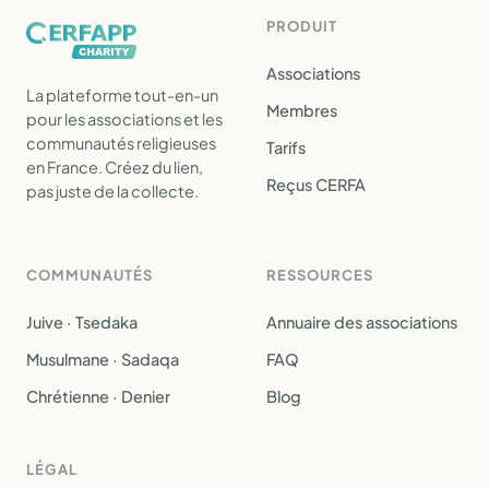
PRODUIT
Associations
La plateforme tout-en-un
Membres
pour les associations et les
communautés religieuses
Tarifs
en France. Créez du lien,
Reçus CERFA
pas juste de la collecte.
COMMUNAUTÉS
RESSOURCES
Juive · Tsedaka
Annuaire des associations
Musulmane · Sadaqa
FAQ
Chrétienne · Denier
Blog
LÉGAL