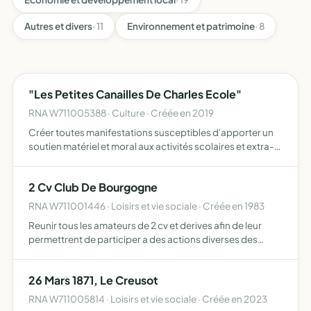
Autres et divers
· 11
Environnement et patrimoine
· 8
"Les Petites Canailles De Charles Ecole"
RNA W711005388 · Culture · Créée en 2019
Créer toutes manifestations susceptibles d'apporter un
soutien matériel et moral aux activités scolaires et extra-
scolaires de l'école Charles de Gaulle
2 Cv Club De Bourgogne
RNA W711001446 · Loisirs et vie sociale · Créée en 1983
Reunir tous les amateurs de 2 cv et derives afin de leur
permettrent de participer a des actions diverses des
sorties touristiques r2union et rencontres avec des clubs
francais et etrangers
26 Mars 1871, Le Creusot
RNA W711005814 · Loisirs et vie sociale · Créée en 2023