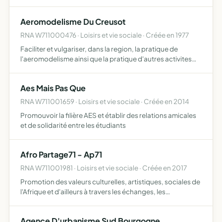
d'adolescents, de stages de formation
Aeromodelisme Du Creusot
RNA W711000476 · Loisirs et vie sociale · Créée en 1977
Faciliter et vulgariser, dans la region, la pratique de
l'aeromodelisme ainsi que la pratique d'autres activites
aeronautiques .....
Aes Mais Pas Que
RNA W711001659 · Loisirs et vie sociale · Créée en 2014
Promouvoir la filière AES et établir des relations amicales
et de solidarité entre les étudiants
Afro Partage71 - Ap71
RNA W711001981 · Loisirs et vie sociale · Créée en 2017
Promotion des valeurs culturelles, artistiques, sociales de
l'Afrique et d'ailleurs à travers les échanges, les
expositions, les voyages etc
Agence D'urbanisme Sud Bourgogne