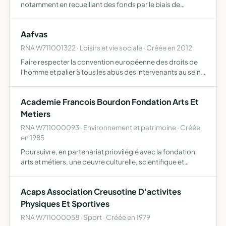
notamment en recueillant des fonds par le biais de
diverses actions animer la communauté de parents afin
de créer du lien entre les divers acteurs de la sphère
Aafvas
scolair…
RNA W711001322 · Loisirs et vie sociale · Créée en 2012
Faire respecter la convention européenne des droits de
l'homme et palier à tous les abus des intervenants au sein
des familles afin de préserver leur vie privée, article 8 de la
convention européenne des droits de l'homme…
Academie Francois Bourdon Fondation Arts Et
Metiers
RNA W711000093 · Environnement et patrimoine · Créée
en 1985
Poursuivre, en partenariat priovilégié avec la fondation
arts et métiers, une oeuvre culturelle, scientifique et
sociale commune qui doivent être complémentaires dans
les moyens utilisés
Acaps Association Creusotine D'activites
Physiques Et Sportives
RNA W711000058 · Sport · Créée en 1979