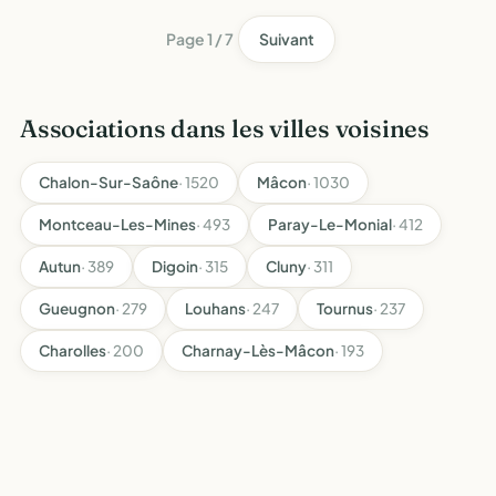
Page 1 / 7
Suivant
Associations dans les villes voisines
Chalon-Sur-Saône
· 1520
Mâcon
· 1030
Montceau-Les-Mines
· 493
Paray-Le-Monial
· 412
Autun
· 389
Digoin
· 315
Cluny
· 311
Gueugnon
· 279
Louhans
· 247
Tournus
· 237
Charolles
· 200
Charnay-Lès-Mâcon
· 193