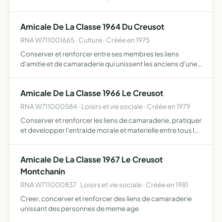
les différentes boutiques nationales, assister les a c
Amicale De La Classe 1964 Du Creusot
RNA W711001665 · Culture · Créée en 1975
Conserver et renforcer entre ses membres les liens
d'amitie et de camaraderie qui unissent les anciens d'une
meme classe dans le souvenir des joies et des efforts
vecus en commun
Amicale De La Classe 1966 Le Creusot
RNA W711000584 · Loisirs et vie sociale · Créée en 1979
Conserver et renforcer les liens de camaraderie, pratiquer
et developper l'entraide morale et materielle entre tous les
membres et leurs familles
Amicale De La Classe 1967 Le Creusot
Montchanin
RNA W711000837 · Loisirs et vie sociale · Créée en 1981
Creer, concerver et renforcer des liens de camaraderie
unissant des personnes de meme age