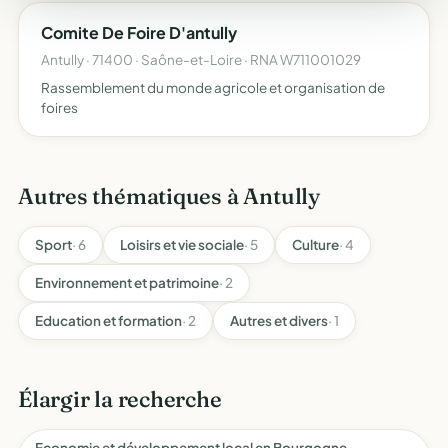
Comite De Foire D'antully
Antully · 71400 · Saône-et-Loire · RNA W711001029
Rassemblement du monde agricole et organisation de
foires
Autres thématiques à Antully
Sport
· 6
Loisirs et vie sociale
· 5
Culture
· 4
Environnement et patrimoine
· 2
Education et formation
· 2
Autres et divers
· 1
Élargir la recherche
Economie et développement local en Bourgogne-