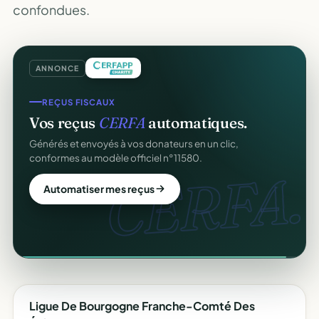
confondues.
ANNONCE
REÇUS FISCAUX
Vos reçus
CERFA
automatiques.
Générés et envoyés à vos donateurs en un clic,
conformes au modèle officiel n°11580.
CERFA.
Automatiser mes reçus
Ligue De Bourgogne Franche-Comté Des