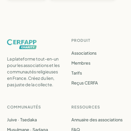
PRODUIT
Associations
La plateforme tout-en-un
Membres
pour les associations et les
communautés religieuses
Tarifs
en France. Créez du lien,
Reçus CERFA
pas juste de la collecte.
COMMUNAUTÉS
RESSOURCES
Juive · Tsedaka
Annuaire des associations
Musulmane · Sadaqa
FAQ