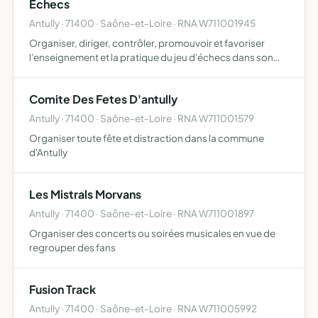
Échecs
Antully · 71400 · Saône-et-Loire · RNA W711001945
Organiser, diriger, contrôler, promouvoir et favoriser
l'enseignement et la pratique du jeu d'échecs dans son
ressort territorial régional mettre en oeuvre la politique
générale de la Fédération Française des Échecs et as…
Comite Des Fetes D'antully
Antully · 71400 · Saône-et-Loire · RNA W711001579
Organiser toute fête et distraction dans la commune
d'Antully
Les Mistrals Morvans
Antully · 71400 · Saône-et-Loire · RNA W711001897
Organiser des concerts ou soirées musicales en vue de
regrouper des fans
Fusion Track
Antully · 71400 · Saône-et-Loire · RNA W711005992