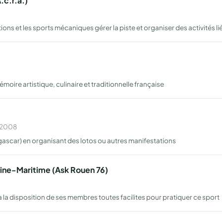
.c.r.a.)
tions et les sports mécaniques gérer la piste et organiser des activités li
moire artistique, culinaire et traditionnelle française
n 2008
ascar) en organisant des lotos ou autres manifestations
eine-Maritime (Ask Rouen 76)
a la disposition de ses membres toutes facilites pour pratiquer ce sport