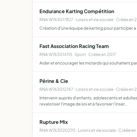
Endurance Karting Compétition
RNA W763017827 · Loisirs et vie sociale · Créée en 
Création d'une équipe de karting pour participer 
Fast Association Racing Team
RNA W763014115 · Sport · Créée en 2017
Aider et encourager les motards qui souhaitent par
Périne & Cie
RNA W763012747 · Loisirs et vie sociale · Créée en 
Intervenir auprès d'enfants, adolescents et adultes e
revaloriser l'image de soi et à favoriser l'inser…
Rupture Mix
RNA W763020270 · Loisirs et vie sociale · Créée e