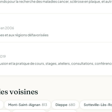
onds pour la recherche des maladies cancer, sclérose en plaque, et autre
e en 2006
es et aux régions défavorisées
2019
ffusion et la pratique de cours, stages, ateliers, consultations, confére
les voisines
Mont-Saint-Aignan
· 813
Dieppe
· 680
Sotteville-Lès-R