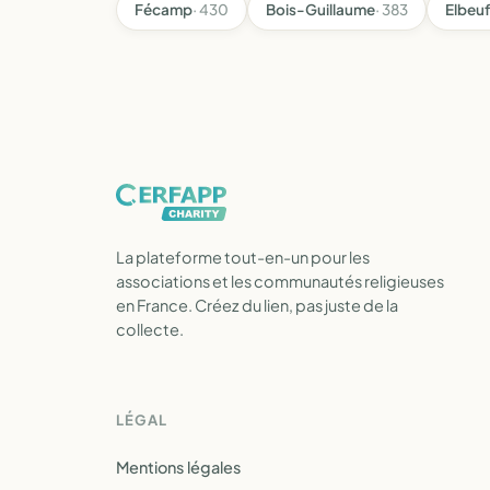
Fécamp
· 430
Bois-Guillaume
· 383
Elbeuf
La plateforme tout-en-un pour les
associations et les communautés religieuses
en France. Créez du lien, pas juste de la
collecte.
LÉGAL
Mentions légales