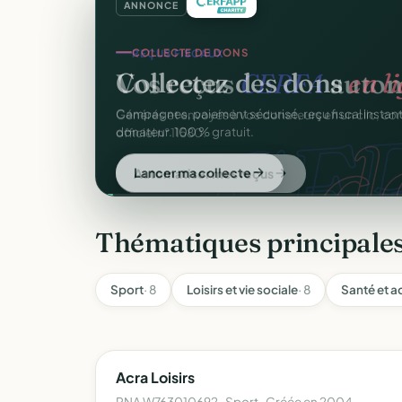
ANNONCE
REÇUS FISCAUX
Vos reçus
CERFA
autom
CER
Générés et envoyés à vos donateurs en un clic, c
officiel n°11580.
Automatiser mes reçus
Thématiques principales
Sport
· 8
Loisirs et vie sociale
· 8
Santé et a
Acra Loisirs
RNA W763010692 · Sport · Créée en 2004