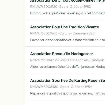
Association Du Circuit Rouen-Anneville (A
RNA W763008120 · Sport · Créée en 1982
Promouvoir et pratiquer le karting loisir et compéti
Association Pour Une Tradition Vivante
RNA W763020673 · Culture · Créée en 2023
Favoriser la conservation et la transmission de la mé
Association Presqu'ile Madagascar
RNA W763004736 · Loisirs et vie sociale · Créée e
Aider les enfants déshérités de Tanjambato (Madag
Association Sportive De Karting Rouen S
RNA W763008480 · Sport · Créée en 1984
Repandre le gout des sports par le karting, mettre 