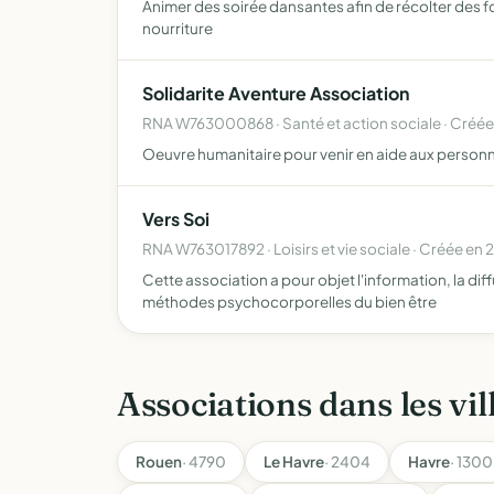
Animer des soirée dansantes afin de récolter des f
nourriture
Solidarite Aventure Association
RNA W763000868 · Santé et action sociale · Créé
Oeuvre humanitaire pour venir en aide aux personn
Vers Soi
RNA W763017892 · Loisirs et vie sociale · Créée en 
Cette association a pour objet l'information, la di
méthodes psychocorporelles du bien être
Associations dans les vil
Rouen
· 4790
Le Havre
· 2404
Havre
· 1300