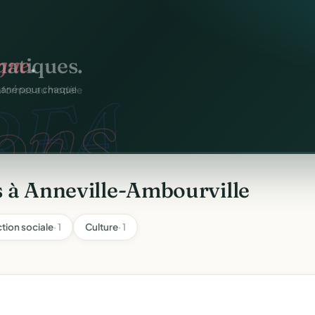
atiques.
FA.
onformes au modèle
 à Anneville-Ambourville
ction sociale
· 1
Culture
· 1