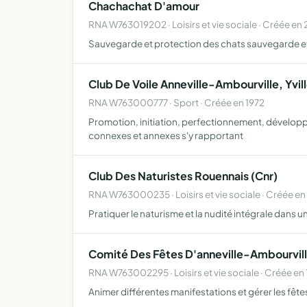
Chachachat D'amour
RNA W763019202 · Loisirs et vie sociale · Créée en
Sauvegarde et protection des chats sauvegarde et
Club De Voile Anneville-Ambourville, Yvi
RNA W763000777 · Sport · Créée en 1972
Promotion, initiation, perfectionnement, développe
connexes et annexes s'y rapportant
Club Des Naturistes Rouennais (Cnr)
RNA W763000235 · Loisirs et vie sociale · Créée en
Pratiquer le naturisme et la nudité intégrale dans u
Comité Des Fêtes D'anneville-Ambourvil
RNA W763002295 · Loisirs et vie sociale · Créée en
Animer différentes manifestations et gérer les fê