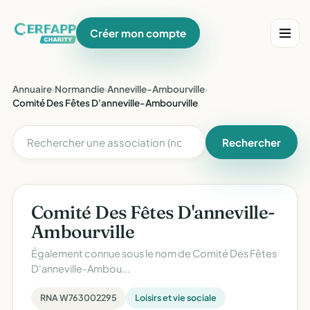
Créer mon compte
Annuaire
›
Normandie
›
Anneville-Ambourville
›
Comité Des Fêtes D'anneville-Ambourville
Rechercher
Comité Des Fêtes D'anneville-
Ambourville
Également connue sous le nom de
Comité Des Fêtes
D'anneville-Ambou...
RNA W763002295
Loisirs et vie sociale