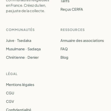
Tarifs
en France. Créez du lien,
Reçus CERFA
pas juste de la collecte.
COMMUNAUTÉS
RESSOURCES
Juive · Tsedaka
Annuaire des associations
Musulmane · Sadaqa
FAQ
Chrétienne · Denier
Blog
LÉGAL
Mentions légales
CGU
CGV
Confidentialité