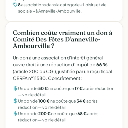
8
associations dans la catégorie « Loisirs et vie
sociale » à Anneville-Ambourville.
Combien coûte vraiment un don à
Comité Des Fêtes D'anneville-
Ambourville ?
Un don à une association d'intérêt général
ouvre droit à une réduction d'impôt de
66 %
(article 200 du CGI), justifiée par un reçu fiscal
CERFA n°11580. Concrètement :
Un don de
50 €
ne coûte que
17 €
après réduction
—
voir le détail
Un don de
100 €
ne coûte que
34 €
après
réduction —
voir le détail
Un don de
200 €
ne coûte que
68 €
après
réduction —
voir le détail