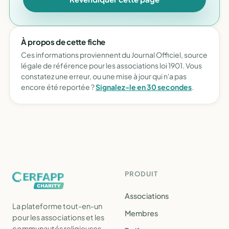
À propos de cette fiche
Ces informations proviennent du Journal Officiel, source
légale de référence pour les associations loi 1901. Vous
constatez une erreur, ou une mise à jour qui n'a pas
encore été reportée ?
Signalez-le en 30 secondes
.
PRODUIT
Associations
La plateforme tout-en-un
Membres
pour les associations et les
communautés religieuses