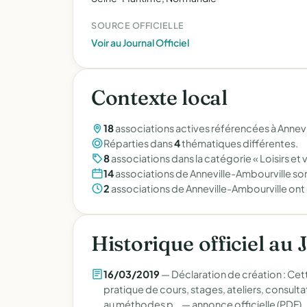
SOURCE OFFICIELLE
Voir au Journal Officiel
Contexte local
18
associations actives référencées à Annevi
Réparties dans
4
thématiques différentes.
8
associations dans la catégorie « Loisirs et 
14
associations de Anneville-Ambourville son
2
associations de Anneville-Ambourville ont
Historique officiel au 
16/03/2019
— Déclaration de création : Cette
pratique de cours, stages, ateliers, consul
au méthodes p… —
annonce officielle (PDF)