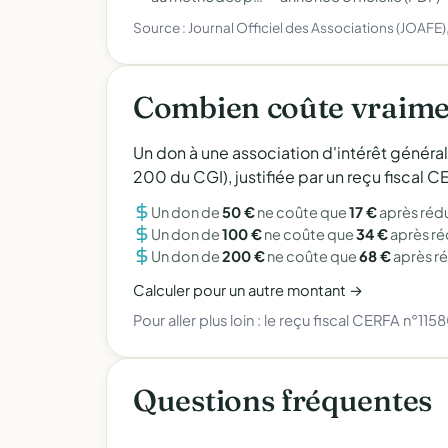
Source : Journal Officiel des Associations (JOAFE
Combien coûte vraimen
Un don à une association d'intérêt généra
200 du CGI), justifiée par un reçu fiscal
Un don de
50 €
ne coûte que
17 €
après réd
Un don de
100 €
ne coûte que
34 €
après r
Un don de
200 €
ne coûte que
68 €
après r
Calculer pour un autre montant →
Pour aller plus loin :
le reçu fiscal CERFA n°115
Questions fréquentes