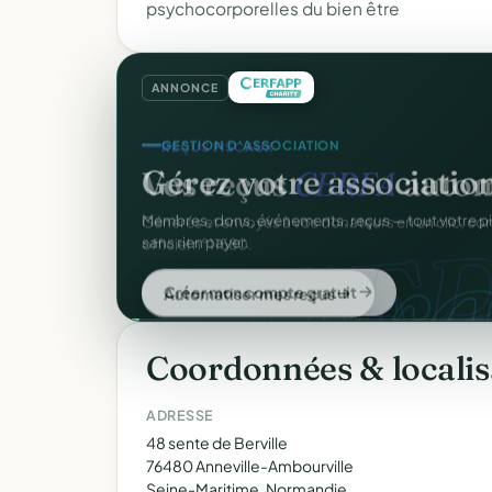
psychocorporelles du bien être
ANNONCE
GESTION D'ASSOCIATION
Gérez votre associatio
gra
Membres, dons, événements, reçus — tout votre p
sans rien payer.
Créer mon compte gratuit
Coordonnées & localis
ADRESSE
48 sente de Berville
76480 Anneville-Ambourville
Seine-Maritime, Normandie