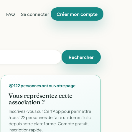
Créer mon compte
FAQ
Se connecter
Rechercher
122 personnes ont vu votre page
Vous représentez cette
association ?
Inscrivez-vous sur CerfApp pour permettre
à ces 122 personnes de faire un don en 1 clic
depuis notre plateforme. Compte gratuit,
inscription rapide.