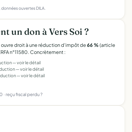
), données ouvertes DILA.
t un don à Vers Soi ?
l ouvre droit à une réduction d'impôt de
66 %
(article
 CERFA n°11580. Concrètement :
uction —
voir le détail
éduction —
voir le détail
éduction —
voir le détail
80
·
reçu fiscal perdu ?