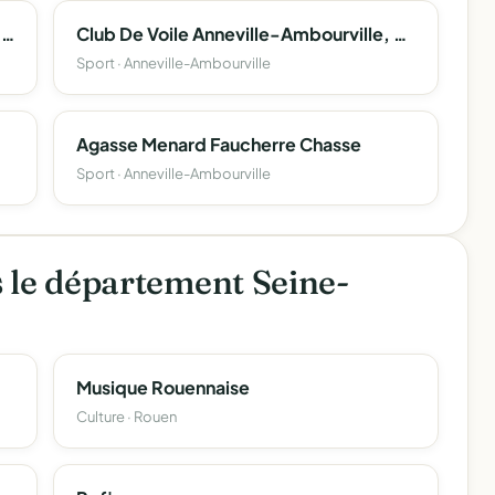
Amicale Des Pêcheurs D'anneville-Ambourville
Club De Voile Anneville-Ambourville, Yville-Sur-Seine
Sport · Anneville-Ambourville
Agasse Menard Faucherre Chasse
Sport · Anneville-Ambourville
s le département Seine-
Musique Rouennaise
Culture · Rouen