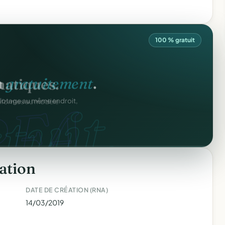
100 % gratuit
n
gratuitement
.
tuit.
ilotage au même endroit,
ation
DATE DE CRÉATION (RNA)
14/03/2019