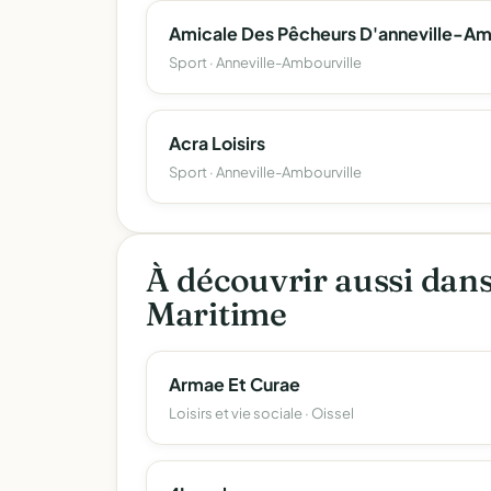
Sport · Anneville-Ambourville
Acra Loisirs
Sport · Anneville-Ambourville
À découvrir aussi dan
Maritime
Armae Et Curae
Loisirs et vie sociale · Oissel