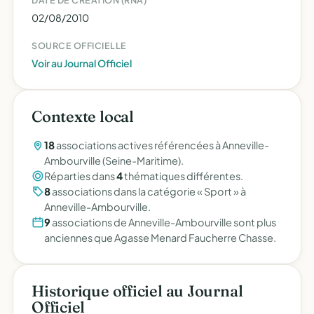
DATE DE CRÉATION (RNA)
02/08/2010
SOURCE OFFICIELLE
Voir au Journal Officiel
Contexte local
18
associations actives référencées à Anneville-
Ambourville (Seine-Maritime).
Réparties dans
4
thématiques différentes.
8
associations dans la catégorie « Sport » à
Anneville-Ambourville.
9
associations de Anneville-Ambourville sont plus
anciennes que Agasse Menard Faucherre Chasse.
Historique officiel au Journal
Officiel