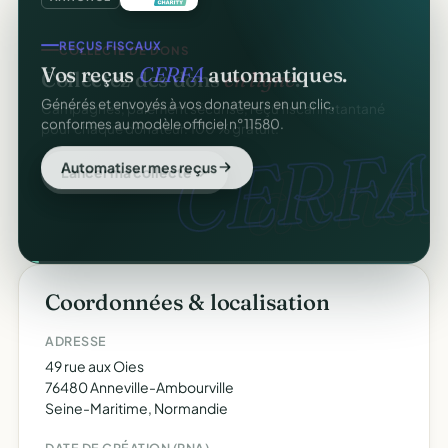
REÇUS FISCAUX
Vos reçus
CERFA
automatiques.
Générés et envoyés à vos donateurs en un clic,
conformes au modèle officiel n°11580.
CERFA
Automatiser mes reçus
Coordonnées & localisation
ADRESSE
49 rue aux Oies
76480 Anneville-Ambourville
Seine-Maritime, Normandie