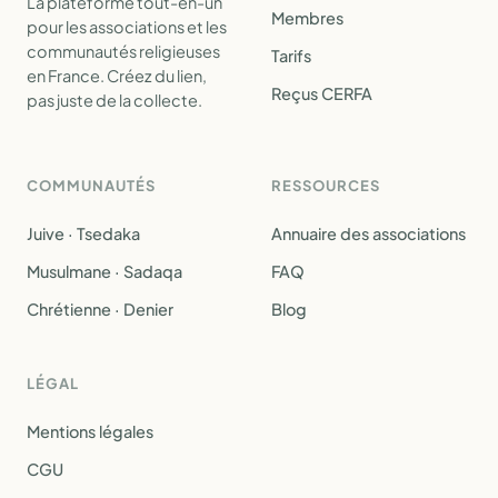
La plateforme tout-en-un
Membres
pour les associations et les
communautés religieuses
Tarifs
en France. Créez du lien,
Reçus CERFA
pas juste de la collecte.
COMMUNAUTÉS
RESSOURCES
Juive · Tsedaka
Annuaire des associations
Musulmane · Sadaqa
FAQ
Chrétienne · Denier
Blog
LÉGAL
Mentions légales
CGU