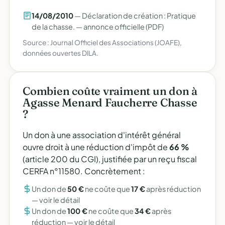
14/08/2010
— Déclaration de création : Pratique
de la chasse. —
annonce officielle (PDF)
Source : Journal Officiel des Associations (JOAFE),
données ouvertes DILA.
Combien coûte vraiment un don à
Agasse Menard Faucherre Chasse
?
Un don à une association d'intérêt général
ouvre droit à une réduction d'impôt de
66 %
(article 200 du CGI), justifiée par un reçu fiscal
CERFA n°11580. Concrètement :
Un don de
50 €
ne coûte que
17 €
après réduction
—
voir le détail
Un don de
100 €
ne coûte que
34 €
après
réduction —
voir le détail