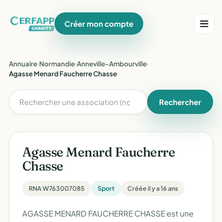
Créer mon compte
Annuaire
›
Normandie
›
Anneville-Ambourville
›
Agasse Menard Faucherre Chasse
Rechercher
Agasse Menard Faucherre
Chasse
RNA W763007085
Sport
Créée il y a 16 ans
AGASSE MENARD FAUCHERRE CHASSE est une