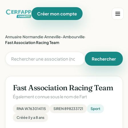
Créer mon compte
Annuaire
›
Normandie
›
Anneville-Ambourville
›
Fast Association Racing Team
Rechercher
Fast Association Racing Team
Également connue sous le nom de
Fart
RNA W763014115
SIREN 898233721
Sport
Créée il y a 8 ans