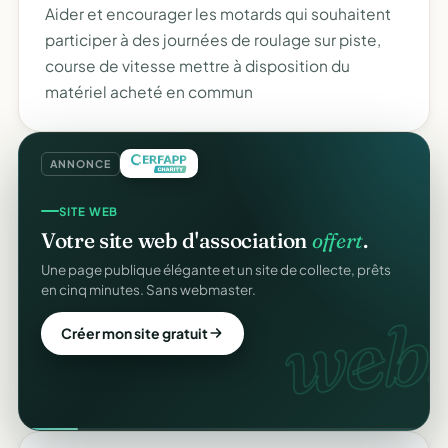
Aider et encourager les motards qui souhaitent
participer à des journées de roulage sur piste,
course de vitesse mettre à disposition du
matériel acheté en commun
ANNONCE
SITE WEB
Votre site web d'association
offert
.
Une page publique élégante et un site de collecte, prêts
en cinq minutes. Sans webmaster.
web.
Créer mon site gratuit