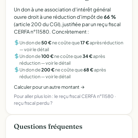
Un don à une association d'intérêt général
ouvre droit à une réduction d'impôt de
66 %
(article 200 du CGI), justifiée par un reçu fiscal
CERFA n°11580. Concrètement :
Un don de
50 €
ne coûte que
17 €
après réduction
—
voir le détail
Un don de
100 €
ne coûte que
34 €
après
réduction —
voir le détail
Un don de
200 €
ne coûte que
68 €
après
réduction —
voir le détail
Calculer pour un autre montant →
Pour aller plus loin :
le reçu fiscal CERFA n°11580
·
reçu fiscal perdu ?
Questions fréquentes