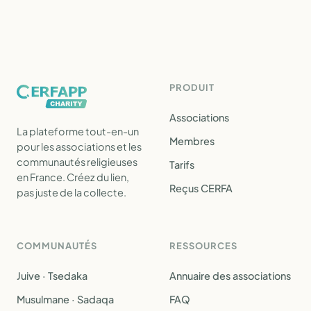
PRODUIT
Associations
La plateforme tout-en-un
Membres
pour les associations et les
communautés religieuses
Tarifs
en France. Créez du lien,
Reçus CERFA
pas juste de la collecte.
COMMUNAUTÉS
RESSOURCES
Juive · Tsedaka
Annuaire des associations
Musulmane · Sadaqa
FAQ