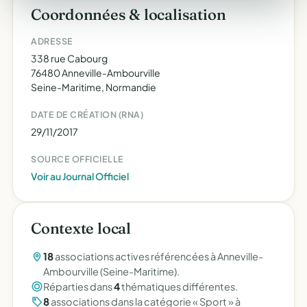
Coordonnées & localisation
ADRESSE
338 rue Cabourg
76480 Anneville-Ambourville
Seine-Maritime, Normandie
DATE DE CRÉATION (RNA)
29/11/2017
SOURCE OFFICIELLE
Voir au Journal Officiel
Contexte local
18
associations actives référencées à Anneville-
Ambourville (Seine-Maritime).
Réparties dans
4
thématiques différentes.
8
associations dans la catégorie « Sport » à