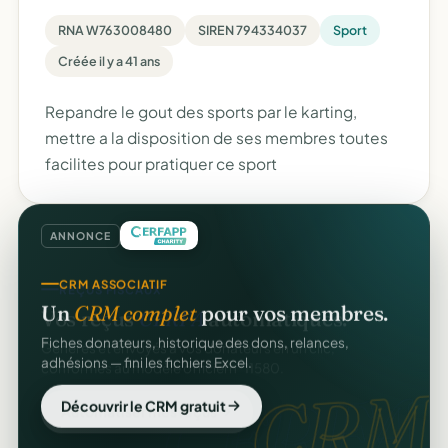
RNA W763008480
SIREN 794334037
Sport
Créée il y a 41 ans
Repandre le gout des sports par le karting,
mettre a la disposition de ses membres toutes
facilites pour pratiquer ce sport
ANNONCE
CRM ASSOCIATIF
Un
CRM complet
pour vos membres.
Fiches donateurs, historique des dons, relances,
adhésions — fini les fichiers Excel.
CRM
Découvrir le CRM gratuit