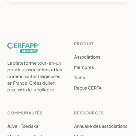
PRODUIT
Associations
La plateforme tout-en-un
Membres
pour les associations et les
communautés religieuses
Tarifs
en France. Créez du lien,
Reçus CERFA
pas juste de la collecte.
COMMUNAUTÉS
RESSOURCES
Juive · Tsedaka
Annuaire des associations