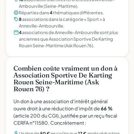
Ambourville (Seine-Maritime).
Réparties dans
4
thématiques différentes.
8
associations dans la catégorie « Sport » à
Anneville-Ambourville.
4
associations de Anneville-Ambourville sont plus
anciennes que Association Sportive De Karting
Rouen Seine-Maritime (Ask Rouen 76).
Combien coûte vraiment un don à
Association Sportive De Karting
Rouen Seine-Maritime (Ask
Rouen 76) ?
Un don à une association d'intérêt général
ouvre droit à une réduction d'impôt de
66 %
(article 200 du CGI), justifiée par un reçu fiscal
CERFA n°11580. Concrètement :
Un don de
50 €
ne coûte que
17 €
après réduction