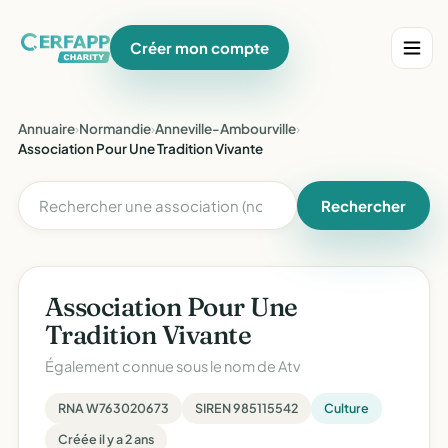
Créer mon compte
Annuaire
›
Normandie
›
Anneville-Ambourville
›
Association Pour Une Tradition Vivante
Rechercher
Association Pour Une
Tradition Vivante
Également connue sous le nom de
Atv
RNA W763020673
SIREN 985115542
Culture
Créée il y a 2 ans