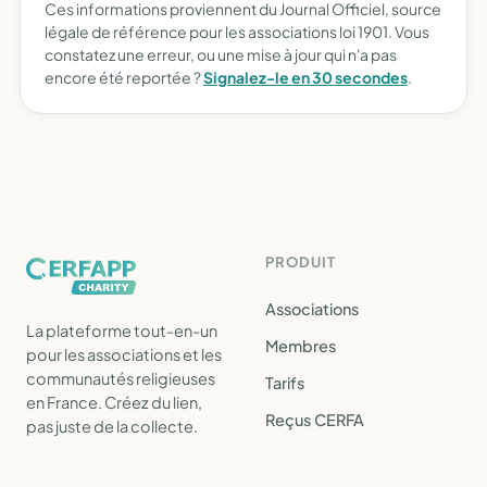
Ces informations proviennent du Journal Officiel, source
légale de référence pour les associations loi 1901. Vous
constatez une erreur, ou une mise à jour qui n'a pas
encore été reportée ?
Signalez-le en 30 secondes
.
PRODUIT
Associations
La plateforme tout-en-un
Membres
pour les associations et les
communautés religieuses
Tarifs
en France. Créez du lien,
Reçus CERFA
pas juste de la collecte.