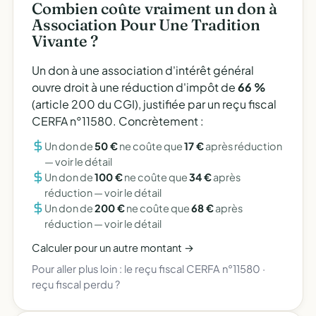
Combien coûte vraiment un don à
Association Pour Une Tradition
Vivante ?
Un don à une association d'intérêt général
ouvre droit à une réduction d'impôt de
66 %
(article 200 du CGI), justifiée par un reçu fiscal
CERFA n°11580. Concrètement :
Un don de
50 €
ne coûte que
17 €
après réduction
—
voir le détail
Un don de
100 €
ne coûte que
34 €
après
réduction —
voir le détail
Un don de
200 €
ne coûte que
68 €
après
réduction —
voir le détail
Calculer pour un autre montant →
Pour aller plus loin :
le reçu fiscal CERFA n°11580
·
reçu fiscal perdu ?