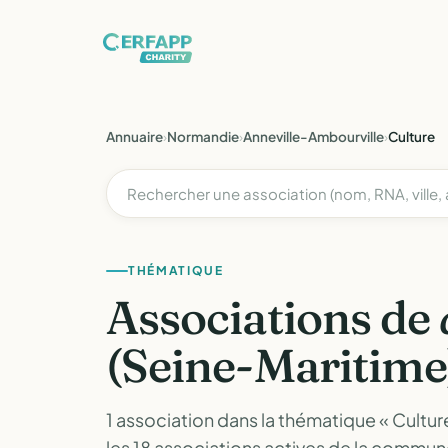
Annuaire
›
Normandie
›
Anneville-Ambourville
›
Culture
THÉMATIQUE
Associations de
(Seine-Maritime
1 association dans la thématique « Cultur
les 18 associations actives de la commu