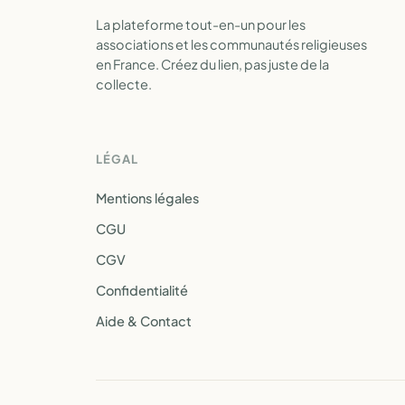
La plateforme tout-en-un pour les
associations et les communautés religieuses
en France. Créez du lien, pas juste de la
collecte.
LÉGAL
Mentions légales
CGU
CGV
Confidentialité
Aide & Contact