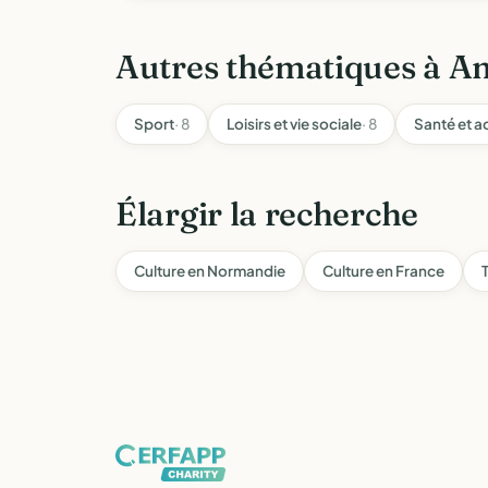
Autres thématiques à A
Sport
· 8
Loisirs et vie sociale
· 8
Santé et a
Élargir la recherche
Culture en Normandie
Culture en France