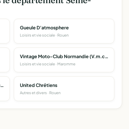
s le département Seine-
Gueule D'atmosphere
Loisirs et vie sociale · Rouen
Vintage Moto-Club Normandie (V.m.c.n)
Loisirs et vie sociale · Maromme
Bureau Des Étudiants De L'ispn De Rouen
United Chrétiens
Autres et divers · Rouen