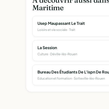
À découvrir aussi dan
Maritime
Usep Maupassant Le Trait
Loisirs et vie sociale · Trait
La Session
Culture · Déville-lès-Rouen
Education et formation · Sotteville-lès-Rouen