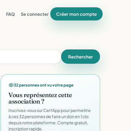
Créer mon compte
FAQ
Se connecter
Rechercher
32 personnes ont vu votre page
Vous représentez cette
association ?
Inscrivez-vous sur CerfApp pour permettre
à ces 32 personnes de faire un don en 1 clic
depuis notre plateforme. Compte gratuit,
inscription rapide.