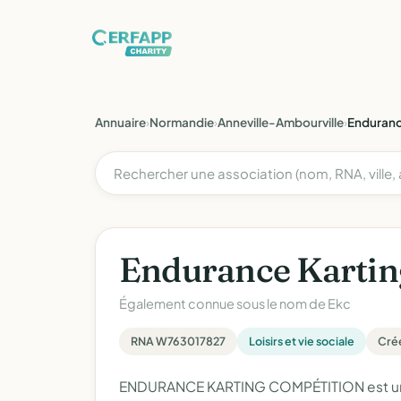
Annuaire
›
Normandie
›
Anneville-Ambourville
›
Enduranc
Endurance Kartin
Également connue sous le nom de
Ekc
RNA W763017827
Loisirs et vie sociale
Créé
ENDURANCE KARTING COMPÉTITION est une as