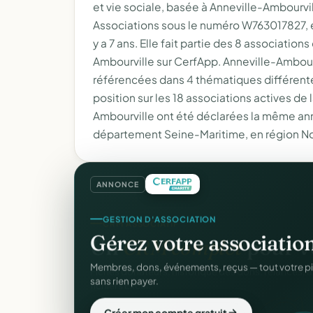
et vie sociale, basée à Anneville-Ambourvi
Associations sous le numéro W763017827, ell
y a 7 ans. Elle fait partie des 8 association
Ambourville sur CerfApp. Anneville-Ambourv
référencées dans 4 thématiques différente
position sur les 18 associations actives de
Ambourville ont été déclarées la même anné
département Seine-Maritime, en région N
ANNONCE
GESTION D'ASSOCIATION
Gérez votre associatio
Membres, dons, événements, reçus — tout votre p
sans rien payer.
Créer mon compte gratuit