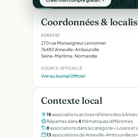
gra
Coordonnées & localis
ADRESSE
270 rue Monseigneur Lemonnier
76480 Anneville-Ambourville
Seine-Maritime, Normandie
SOURCE OFFICIELLE
Voir au Journal Officiel
Contexte local
18
associations actives référencées à Annevi
Réparties dans
4
thématiques différentes.
8
associations dans la catégorie « Loisirs et 
13
associations de Anneville-Ambourville so