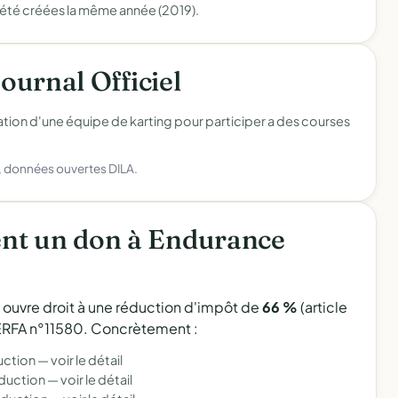
 été créées la même année (2019).
Journal Officiel
ation d'une équipe de karting pour participer a des courses
), données ouvertes DILA.
nt un don à Endurance
l ouvre droit à une réduction d'impôt de
66 %
(article
 CERFA n°11580. Concrètement :
uction —
voir le détail
éduction —
voir le détail