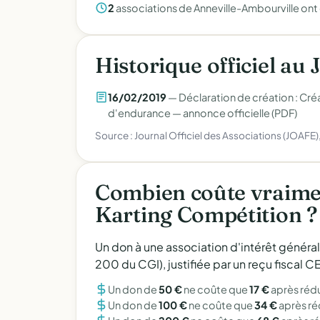
2
associations de Anneville-Ambourville ont
Historique officiel au 
16/02/2019
— Déclaration de création : Cré
d'endurance —
annonce officielle (PDF)
Source : Journal Officiel des Associations (JOAFE
Combien coûte vraime
Karting Compétition ?
Un don à une association d'intérêt généra
200 du CGI), justifiée par un reçu fiscal
Un don de
50 €
ne coûte que
17 €
après réd
Un don de
100 €
ne coûte que
34 €
après r