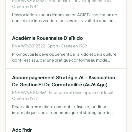
RNA W763003482 · Economie et développement local ·
Créée en 1944
L'association a pour dénomination ACIST association de
conseil et d'intervention sociales du travail et a pour but
d'organiser et développer le service social du travail de
réaliser des missions de conseil d'ingénierie so…
Académie Rouennaise D'aïkido
RNA W763012322 · Sport · Créée en 1989
Promouvoir le développement de l'aïkido et de la culture
dont il est issu, par une pratique conforme au mode
d'enseignement traditionnel tel qu'il est développé par
Maître Kobayashi Hirokazu
Accompagnement Stratégie 76 - Association
De Gestion Et De Comptabilité (As76 Agc)
RNA W763003866 · Economie et développement local ·
Créée en 1977
Réalisation en matière comptable, fiscale, juridique,
informatique, sociale, économique et stratégique de
toutes prestations de service et formations relatives à
l'accompagnement des entreprises individuelles et
Adci'hdr
personnes…