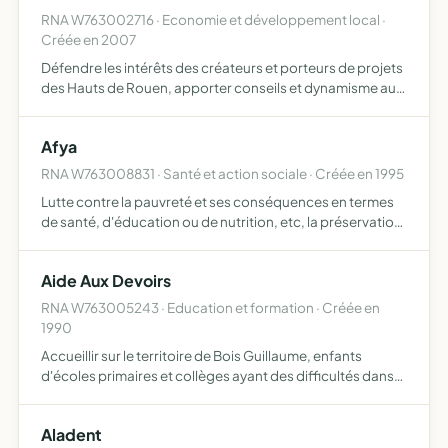
RNA W763002716 · Economie et développement local ·
Créée en 2007
Défendre les intérêts des créateurs et porteurs de projets
des Hauts de Rouen, apporter conseils et dynamisme aux
initiatives des jeunes entrepreneurs et à tous ses
adhérents
Afya
RNA W763008831 · Santé et action sociale · Créée en 1995
Lutte contre la pauvreté et ses conséquences en termes
de santé, d'éducation ou de nutrition, etc, la préservation
de la planète, notamment en mettant l'accent sur l'accès à
l'eau, l'hygiène et l'assainissement, sur la lu…
Aide Aux Devoirs
RNA W763005243 · Education et formation · Créée en
1990
Accueillir sur le territoire de Bois Guillaume, enfants
d'écoles primaires et collèges ayant des difficultés dans
leuyr scolarité les aider à faire le travail donné par les
enseignants
Aladent