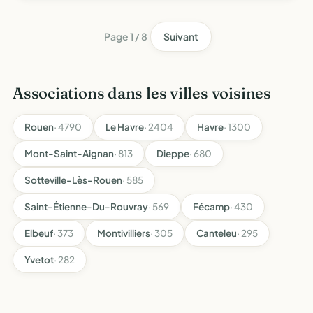
questions , aider à l'insertion professionnelle des nouv…
Page 1 / 8
Suivant
Associations dans les villes voisines
Rouen
· 4790
Le Havre
· 2404
Havre
· 1300
Mont-Saint-Aignan
· 813
Dieppe
· 680
Sotteville-Lès-Rouen
· 585
Saint-Étienne-Du-Rouvray
· 569
Fécamp
· 430
Elbeuf
· 373
Montivilliers
· 305
Canteleu
· 295
Yvetot
· 282