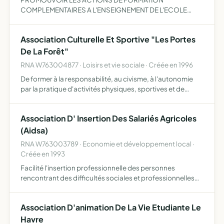
COMPLEMENTAIRES A L'ENSEIGNEMENT DE L'ECOLE
PROMOUVOIR DES ACTIONS DE COMMUNICATION
Association Culturelle Et Sportive "Les Portes
De La Forêt"
RNA W763004877 · Loisirs et vie sociale · Créée en 1996
De former à la responsabilité, au civisme, à l'autonomie
par la pratique d'activités physiques, sportives et de
pleine nature, d'acitivités socio-culturelles, dans le cadre
d'un fonctionnement démocratique elle contribue …
Association D' Insertion Des Salariés Agricoles
(Aidsa)
RNA W763003789 · Economie et développement local ·
Créée en 1993
Facilité l'insertion professionnelle des personnes
rencontrant des difficultés sociales et professionnelles
particulières, conformément à l'article L531-6 du code du
travail relatif à l'entreprise de travail temporaires d…
Association D'animation De La Vie Etudiante Le
Havre