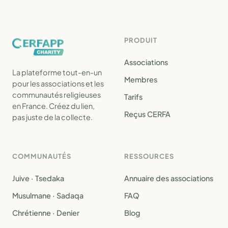
PRODUIT
Associations
La plateforme tout-en-un
Membres
pour les associations et les
communautés religieuses
Tarifs
en France. Créez du lien,
Reçus CERFA
pas juste de la collecte.
COMMUNAUTÉS
RESSOURCES
Juive · Tsedaka
Annuaire des associations
Musulmane · Sadaqa
FAQ
Chrétienne · Denier
Blog