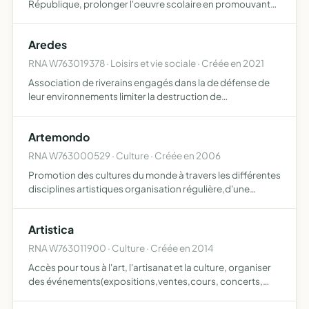
République, prolonger l'oeuvre scolaire en promouvant
l'éducation populaire, la formation civique, morale et
physique des jeunes et des adultes, notamment par
Aredes
l'organi…
RNA W763019378 · Loisirs et vie sociale · Créée en 2021
Association de riverains engagés dans la de défense de
leur environnements limiter la destruction de
l'environnement végétal naturel et du patrimoine urbain
qui constituent l'histoire de notre commune de BOIS-
Artemondo
GUILLAUME ma…
RNA W763000529 · Culture · Créée en 2006
Promotion des cultures du monde à travers les différentes
disciplines artistiques organisation régulière,d'une
exploitation cinématographique, rencontre de danse,
concert, littérature, photos, formation aux techniques du
Artistica
…
RNA W763011900 · Culture · Créée en 2014
Accès pour tous à l'art, l'artisanat et la culture, organiser
des événements(expositions,ventes,cours, concerts,
stages,rencontres,animations artistiques), promouvoir,
partager et transmettre la pratique et la connaissanc…