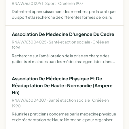
RNA W763012791 · Sport · Créée en 1977
Détente et épanouissement des membres par la pratique
du sport et la recherche de différentes formes de loisirs
Association De Medecine D'urgence Du Cedre
RNA W763004025 · Santé et action sociale · Créée en
1996
Recherche sur l'amélioration de la prise en charge des
patients et malades par des médecins urgentistes dans
les cliniques et établissements de santé privés, et d'autre
part l'enseignement au personnel soignantdes méthode…
Association De Médecine Physique Et De
Réadaptation De Haute-Normandie (Ampere
Hn)
RNA W763004307 · Santé et action sociale · Créée en
1990
Réunir les praticiens concernés par la médecine physique
et de réadaptation de Haute Normandie pour organiser
des actions de formation médicale