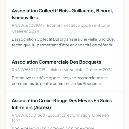
Association Collectif Bois-Guillaume, Bihorel,
Isneauville +
RNA W763021047 · Economie et développement local ·
Créée en 2024
L'association Collectif BBI organisera une veille juridique,
technique, lui permettant d'être en capacité de défendre
les intérêts des villes de Bois-Guillaume, Bihorel et
Isneauville et de leurs habitants face aux décisi…
Association Commerciale Des Bocquets
RNA W763020019 · Loisirs et vie sociale · Créée en 2022
Promouvoir et développer l'activité économique des
commerces du centre commercial des Bocquets
Association Croix-Rouge Des Eleves En Soins
Infirmiers (Acresi)
RNA W763001660 · Education et formation · Créée en
1992
PROMOUVOIR LES ACTIONS DE FORMATION