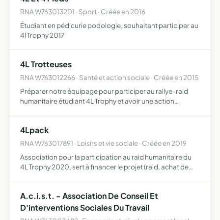
RNA W763013201 · Sport · Créée en 2016
Étudiant en pédicurie podologie, souhaitant participer au
4l Trophy 2017
4L Trotteuses
RNA W763012266 · Santé et action sociale · Créée en 2015
Préparer notre équipage pour participer au rallye-raid
humanitaire étudiant 4L Trophy et avoir une action
humanitaire qui permettra la scolarisation d'enfants
marocains et le financement de la construction de salles
4Lpack
de cl…
RNA W763017891 · Loisirs et vie sociale · Créée en 2019
Association pour la participation au raid humanitaire du
4L Trophy 2020, sert à financer le projet (raid, achat de
matériel scolaire) et à représenter les entreprises
partenaires du projet Ce projet permettra de venir en …
A.c.i.s.t. - Association De Conseil Et
D'interventions Sociales Du Travail