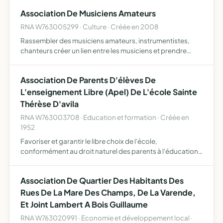
Association De Musiciens Amateurs
RNA W763005299 · Culture · Créée en 2008
Rassembler des musiciens amateurs, instrumentistes,
chanteurs créer un lien entre les musiciens et prendre
toute initiative d'utilité commune pouvant favoriser la
pratique musicale collective, indépendamment des
Association De Parents D'élèves De
instituti…
L'enseignement Libre (Apel) De L'école Sainte
Thérèse D'avila
RNA W763003708 · Education et formation · Créée en
1952
Favoriser et garantir le libre choix de l'école,
conformément au droit naturel des parents à l'éducation
et à l'instruction de leurs enfants, selon leur conscience
promouvoir le caractère propre de l'Enseignement
Association De Quartier Des Habitants Des
catholiq…
Rues De La Mare Des Champs, De La Varende,
Et Joint Lambert A Bois Guillaume
RNA W763020991 · Economie et développement local ·