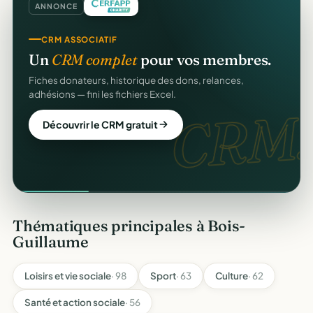
ANNONCE
CRM ASSOCIATIF
Un
CRM complet
pour vos membres.
Fiches donateurs, historique des dons, relances,
adhésions — fini les fichiers Excel.
CRM.
Découvrir le CRM gratuit
Thématiques principales à Bois-
Guillaume
Loisirs et vie sociale
· 98
Sport
· 63
Culture
· 62
Santé et action sociale
· 56