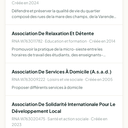
Créée en 2024
Défendre et préserver la qualité de vie du quartier
composé des rues de la mare des champs, de la Varende,
Joint Lambert, de l'église et des rues avoisinantes à Bois
Guillaume à ce titre réaliser notamment l'exercice d'ac…
Association De Relaxation Et Détente
RNA W763011782 · Education et formation · Créée en 2014
Promouvoir la pratique de la micro-sieste entre les
horaires de travail des étudiants, des enseignants-
chercheurs ainsi que du personnels présents à l'université
des Science et Technique de Rouen (Madrillet)
Association De Services À Domicile (A.s.a.d.)
l'organisatio…
RNA W763009222 · Loisirs et vie sociale · Créée en 2005
Proposer différents services à domicile
Association De Solidarité Internationale Pour Le
Développement Local
RNA W763020475 · Santé et action sociale · Créée en
2023