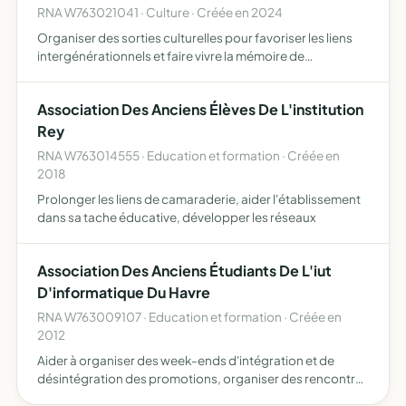
RNA W763021041 · Culture · Créée en 2024
Organiser des sorties culturelles pour favoriser les liens
intergénérationnels et faire vivre la mémoire de
l'association Expansion Artistique et Loisirs Culturels de
Normandie
Association Des Anciens Élèves De L'institution
Rey
RNA W763014555 · Education et formation · Créée en
2018
Prolonger les liens de camaraderie, aider l'établissement
dans sa tache éducative, développer les réseaux
Association Des Anciens Étudiants De L'iut
D'informatique Du Havre
RNA W763009107 · Education et formation · Créée en
2012
Aider à organiser des week-ends d'intégration et de
désintégration des promotions, organiser des rencontres
entre anciens et étudiants actuels pour répondre à leurs