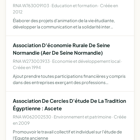
RNA W763009103 · Education et formation · Créée en
2012
Élaborer des projets d'animation de la vie étudiante,
développer la communication et la solidarité inter
étudiante, promouvoir des projets et des moyens
matériels, de connaissances et de savoir faire,
Association D'économie Rurale De Seine
développer des proje…
Normandie (Aer De Seine Normandie)
RNA W273003933 · Economie et développement local ·
Créée en 1994
Ajout prendre toutes participations financières y compris
dans des entreprises exerçant des professions
réglementées comme celles des experts comptables, des
commissaires aux comptes ou des avocats
Association De Cercles D'étude De La Tradition
Égyptienne : Ascete
RNA W062002530 · Environnement et patrimoine · Créée
en 2009
Promouvoir le travail collectif et individuel sur l'étude de
l'Egypte ancienne