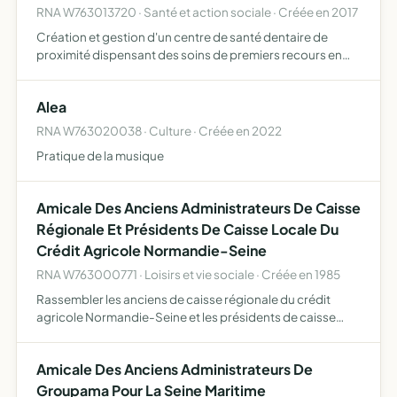
RNA W763013720 · Santé et action sociale · Créée en 2017
Création et gestion d'un centre de santé dentaire de
proximité dispensant des soins de premiers recours en
respectant les conditions définies par les dispositions de
l'article L 6323-1 du Code de la Santé Publique
Alea
RNA W763020038 · Culture · Créée en 2022
Pratique de la musique
Amicale Des Anciens Administrateurs De Caisse
Régionale Et Présidents De Caisse Locale Du
Crédit Agricole Normandie-Seine
RNA W763000771 · Loisirs et vie sociale · Créée en 1985
Rassembler les anciens de caisse régionale du crédit
agricole Normandie-Seine et les présidents de caisse
locale du crédit agricole Normandie-Seine pour que se
maintiennent les liens qui se sont tissés et les amitiés qui …
Amicale Des Anciens Administrateurs De
Groupama Pour La Seine Maritime