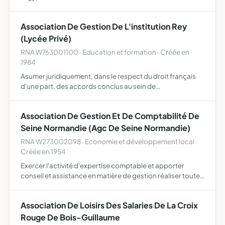
Association De Gestion De L'institution Rey
(Lycée Privé)
RNA W763001100 · Education et formation · Créée en
1984
Asumer juridiquement, dans le respect du droit français
d'une part, des accords conclus au sein de
l'Enseignement Catholique d'autre part, la gestion d'un
établissement d'enseignement en vertu du mandat confié
Association De Gestion Et De Comptabilité De
par l'autor…
Seine Normandie (Agc De Seine Normandie)
RNA W273002098 · Economie et développement local ·
Créée en 1954
Exercer l'activité d'expertise comptable et apporter
conseil et assistance en matière de gestion réaliser toutes
les prestations de service dans tous les domaines
concernant la gestion et l'accompagnement des
Association De Loisirs Des Salaries De La Croix
entreprises …
Rouge De Bois-Guillaume