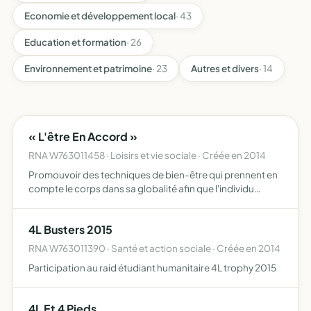
Economie et développement local
· 43
Education et formation
· 26
Environnement et patrimoine
· 23
Autres et divers
· 14
« L'être En Accord »
RNA W763011458 · Loisirs et vie sociale · Créée en 2014
Promouvoir des techniques de bien-être qui prennent en
compte le corps dans sa globalité afin que l'individu
puisse acquérir en toute autonomie un équilibre de vie en
accord avec son mieux-être informer, créer du lien ent…
4L Busters 2015
RNA W763011390 · Santé et action sociale · Créée en 2014
Participation au raid étudiant humanitaire 4L trophy 2015
4L Et 4 Pieds