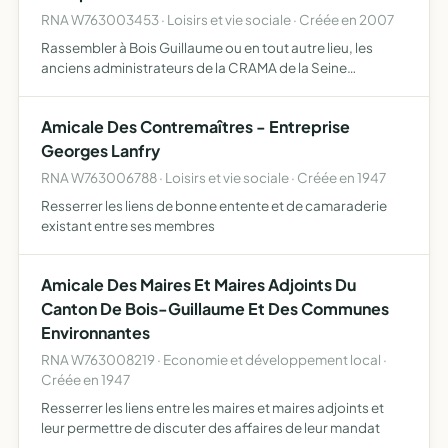
RNA W763003453 · Loisirs et vie sociale · Créée en 2007
Rassembler à Bois Guillaume ou en tout autre lieu, les
anciens administrateurs de la CRAMA de la Seine
Maritime, les anciens préseidents de Caisse Locale et les
anciens cadres de direction pour que ne s'interrompent
Amicale Des Contremaîtres - Entreprise
pas l…
Georges Lanfry
RNA W763006788 · Loisirs et vie sociale · Créée en 1947
Resserrer les liens de bonne entente et de camaraderie
existant entre ses membres
Amicale Des Maires Et Maires Adjoints Du
Canton De Bois-Guillaume Et Des Communes
Environnantes
RNA W763008219 · Economie et développement local ·
Créée en 1947
Resserrer les liens entre les maires et maires adjoints et
leur permettre de discuter des affaires de leur mandat