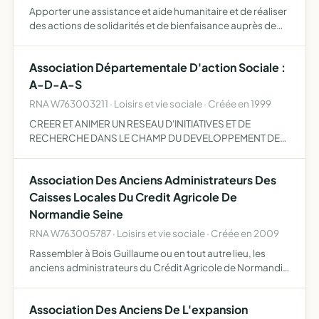
Apporter une assistance et aide humanitaire et de réaliser
des actions de solidarités et de bienfaisance auprès de
populations vulnérables du fait d'une oppression
politique, ethnique, économique ou sociale, de guerre,
Association Départementale D'action Sociale :
de…
A-D-A-S
RNA W763003211 · Loisirs et vie sociale · Créée en 1999
CREER ET ANIMER UN RESEAU D'INITIATIVES ET DE
RECHERCHE DANS LE CHAMP DU DEVELOPPEMENT DE
L'ACTION SOCIALE A L'EGARD DES AGENTS
TERRITORIAUX ET ASSIMILES
Association Des Anciens Administrateurs Des
Caisses Locales Du Credit Agricole De
Normandie Seine
RNA W763005787 · Loisirs et vie sociale · Créée en 2009
Rassembler à Bois Guillaume ou en tout autre lieu, les
anciens administrateurs du Crédit Agricole de Normandie
Seine afin que ne s'interrompent pas les liens qui se sont
tissés et les amitiés qui se sont nouées au cours d…
Association Des Anciens De L'expansion