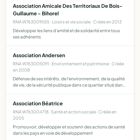
Association Amicale Des Territoriaux De Bois-
Guillaume - Bihorel
RNA W763009555 · Loisirs et vie sociale · Créée en 2013
Développer les liens d'amitié et de solidarité entre tous
ses adhérents
Association Andersen
RNA W763005091 · Environnement et patrimoine · Créée
en 2008
Défense de ses intérêts, de l'environnement, de la qualité
de vie, de la sécurité publique dans ce quartier situé dans
l'environnement du Parc Andersen (boisé et classé)
notamment rue de la Haie, rue Join Lambert, Square …
Association Béatrice
RNA W763004718 · Santé et action sociale · Créée en
2005
Promouvoir, développer et soutenir des actions de santé
dans les pays en voie de développement