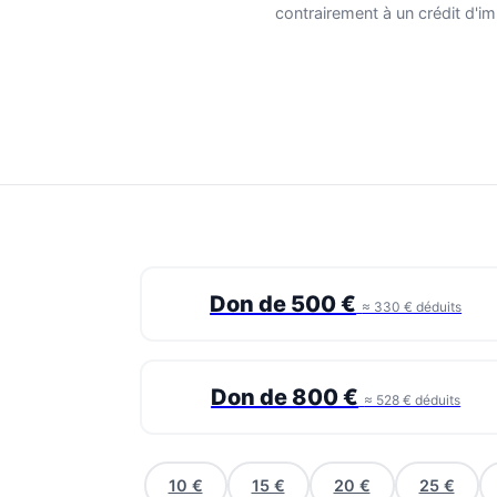
contrairement à un crédit d'im
Don de 500 €
≈ 330 € déduits
Don de 800 €
≈ 528 € déduits
10 €
15 €
20 €
25 €