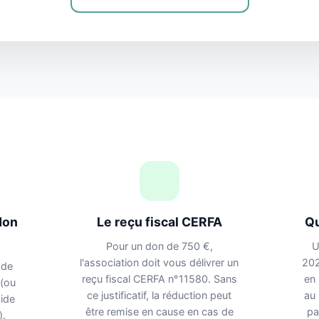
don
Le reçu fiscal CERFA
Qu
Pour un don de 750 €,
U
l'association doit vous délivrer un
202
de
reçu fiscal CERFA n°11580. Sans
en 
 (ou
ce justificatif, la réduction peut
au 
ide
être remise en cause en cas de
pa
).