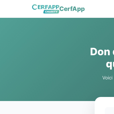
CerfApp
Don
q
Voici