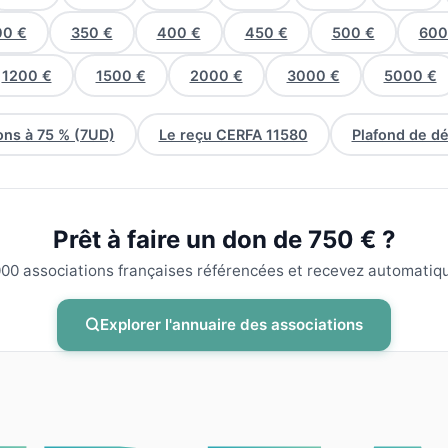
00 €
350 €
400 €
450 €
500 €
600
1200 €
1500 €
2000 €
3000 €
5000 €
ns à 75 % (7UD)
Le reçu CERFA 11580
Plafond de d
Prêt à faire un don de 750 € ?
00 associations françaises référencées et recevez automatiqu
Explorer l'annuaire des associations