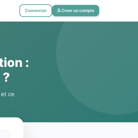
Connexion
Creer un compte
ion :
 ?
 et ce