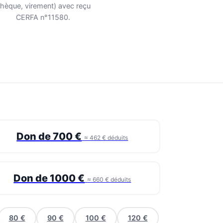
hèque, virement) avec reçu
CERFA n°11580.
Don de 700 €
≈ 462 € déduits
Don de 1000 €
≈ 660 € déduits
80 €
90 €
100 €
120 €