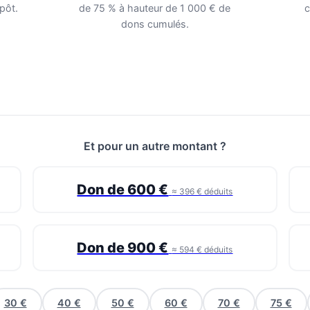
pôt.
de 75 % à hauteur de 1 000 € de
c
dons cumulés.
Et pour un autre montant ?
Don de 600 €
≈ 396 € déduits
Don de 900 €
≈ 594 € déduits
30 €
40 €
50 €
60 €
70 €
75 €