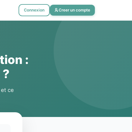
Connexion
Creer un compte
ion :
 ?
 et ce