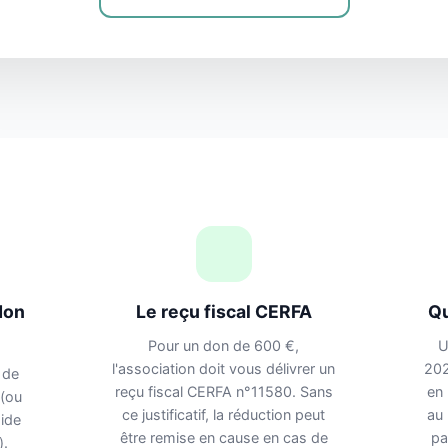
don
Le reçu fiscal CERFA
Qu
Pour un don de 600 €,
U
l'association doit vous délivrer un
202
de
reçu fiscal CERFA n°11580. Sans
en 
 (ou
ce justificatif, la réduction peut
au 
ide
être remise en cause en cas de
pa
).