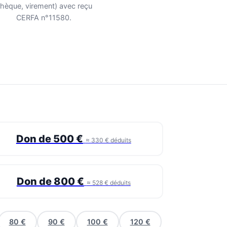
hèque, virement) avec reçu
CERFA n°11580.
Don de 500 €
≈ 330 € déduits
Don de 800 €
≈ 528 € déduits
80 €
90 €
100 €
120 €