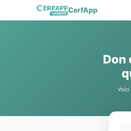
CerfApp
Don
q
Voici