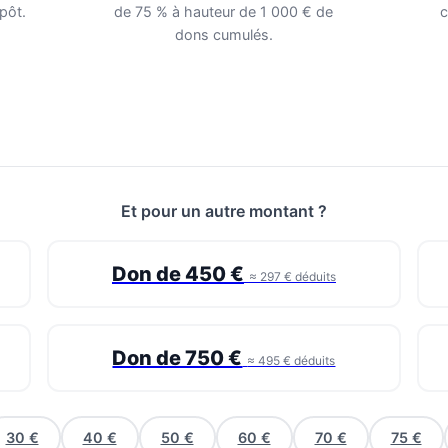
pôt.
de 75 % à hauteur de 1 000 € de
c
dons cumulés.
Et pour un autre montant ?
Don de 450 €
≈ 297 € déduits
Don de 750 €
≈ 495 € déduits
30 €
40 €
50 €
60 €
70 €
75 €