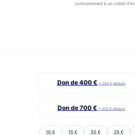
contrairement à un crédit d'im
Don de 400 €
≈ 264 € déduits
Don de 700 €
≈ 462 € déduits
10 €
15 €
20 €
25 €