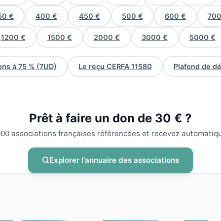
50 €
400 €
450 €
500 €
600 €
700
1200 €
1500 €
2000 €
3000 €
5000 €
ns à 75 % (7UD)
Le reçu CERFA 11580
Plafond de d
Prêt à faire un don de 30 € ?
00 associations françaises référencées et recevez automatiqu
Explorer l'annuaire des associations