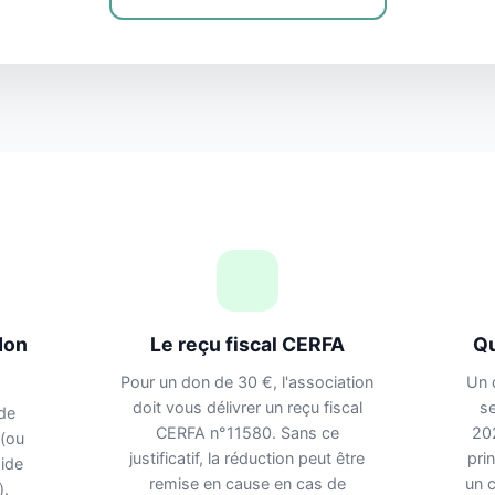
don
Le reçu fiscal CERFA
Qu
Pour un don de 30 €, l'association
Un 
doit vous délivrer un reçu fiscal
se
de
CERFA n°11580. Sans ce
202
 (ou
justificatif, la réduction peut être
pri
ide
remise en cause en cas de
un c
).