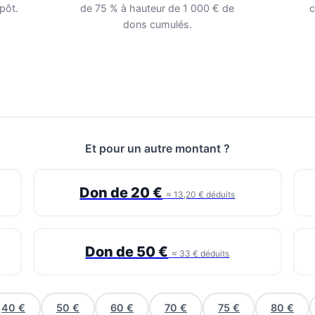
pôt.
de 75 % à hauteur de 1 000 € de
c
dons cumulés.
Et pour un autre montant ?
Don de 20 €
≈ 13,20 € déduits
Don de 50 €
≈ 33 € déduits
40 €
50 €
60 €
70 €
75 €
80 €