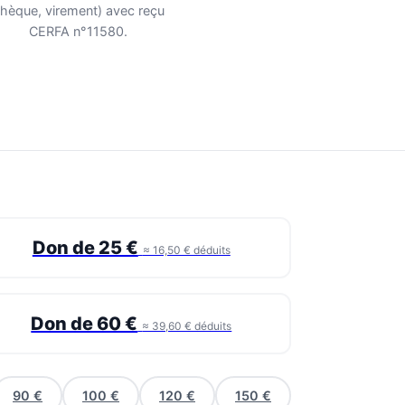
hèque, virement) avec reçu
CERFA n°11580.
Don de 25 €
≈ 16,50 € déduits
Don de 60 €
≈ 39,60 € déduits
90 €
100 €
120 €
150 €