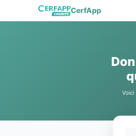
CerfApp
Don
q
Voici