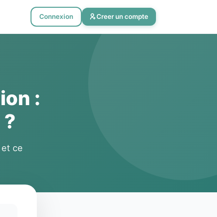
Connexion
Creer un compte
ion :
 ?
 et ce