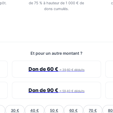
pôt.
de 75 % à hauteur de 1 000 € de
c
dons cumulés.
Et pour un autre montant ?
Don de 60 €
≈ 39,60 € déduits
Don de 90 €
≈ 59,40 € déduits
30 €
40 €
50 €
60 €
70 €
80