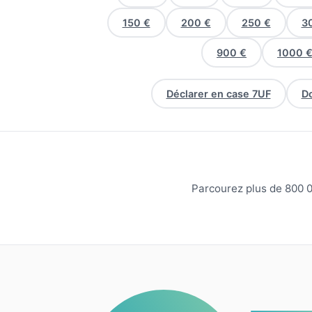
150 €
200 €
250 €
3
900 €
1000 
Déclarer en case 7UF
Do
Parcourez plus de 800 0