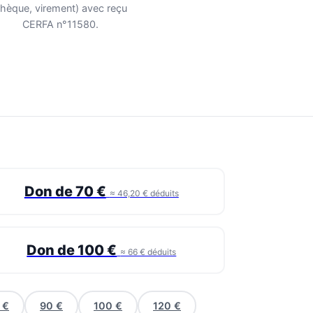
hèque, virement) avec reçu
CERFA n°11580.
Don de 70 €
≈ 46,20 € déduits
Don de 100 €
≈ 66 € déduits
 €
90 €
100 €
120 €