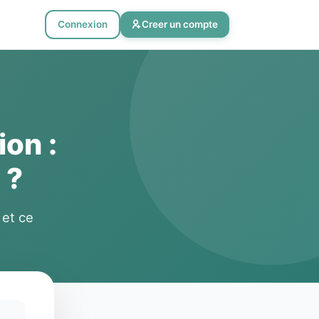
Connexion
Creer un compte
ion :
 ?
 et ce