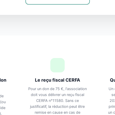
don
Le reçu fiscal CERFA
Qu
Pour un don de 75 €, l'association
Un 
doit vous délivrer un reçu fiscal
se
de
CERFA n°11580. Sans ce
202
 (ou
justificatif, la réduction peut être
pri
ide
remise en cause en cas de
un c
).