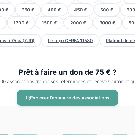
00 €
350 €
400 €
450 €
500 €
600
€
1200 €
1500 €
2000 €
3000 €
50
ns à 75 % (7UD)
Le reçu CERFA 11580
Plafond de d
Prêt à faire un don de 75 € ?
00 associations françaises référencées et recevez automatiqu
Explorer l'annuaire des associations