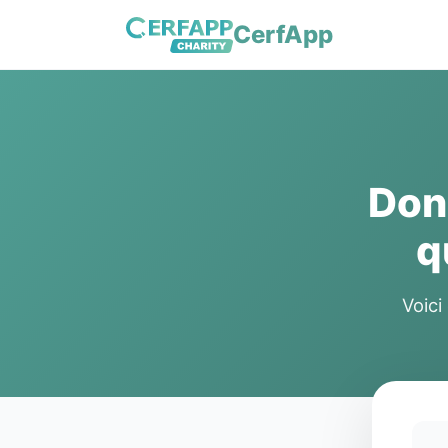
CerfApp
Don
q
Voici