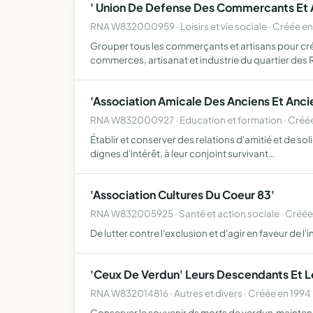
' Union De Defense Des Commercants Et Art
RNA W832000959 · Loisirs et vie sociale · Créée en
Grouper tous les commerçants et artisans pour cr
commerces, artisanat et industrie du quartier des
'Association Amicale Des Anciens Et Anci
RNA W832000927 · Education et formation · Créé
Établir et conserver des relations d'amitié et de so
dignes d'intérêt, à leur conjoint survivant…
'Association Cultures Du Coeur 83'
RNA W832005925 · Santé et action sociale · Créée
De lutter contre l'exclusion et d'agir en faveur de l'i
'Ceux De Verdun' Leurs Descendants Et L
RNA W832014816 · Autres et divers · Créée en 1994
Conserver le souvenir ds morts de verdun,maintenir 