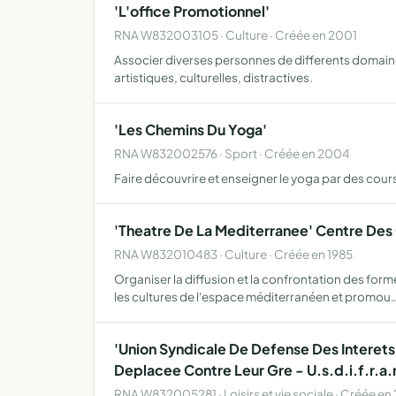
'L'office Promotionnel'
RNA W832003105 · Culture · Créée en 2001
Associer diverses personnes de differents domaines
artistiques, culturelles, distractives.
'Les Chemins Du Yoga'
RNA W832002576 · Sport · Créée en 2004
Faire découvrire et enseigner le yoga par des cours
'Theatre De La Mediterranee' Centre Des
RNA W832010483 · Culture · Créée en 1985
Organiser la diffusion et la confrontation des for
les cultures de l'espace méditerranéen et promou
'Union Syndicale De Defense Des Interets 
Deplacee Contre Leur Gre - U.s.d.i.f.r.a.
RNA W832005281 · Loisirs et vie sociale · Créée e