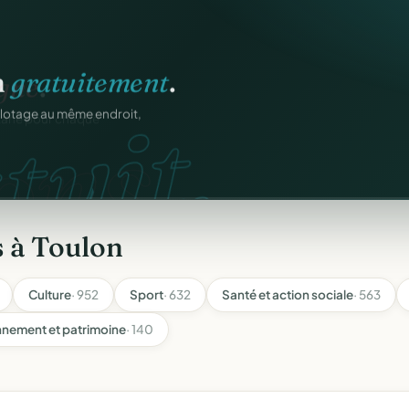
n
gratuitement
.
tuit.
ilotage au même endroit,
s à Toulon
Culture
· 952
Sport
· 632
Santé et action sociale
· 563
nnement et patrimoine
· 140