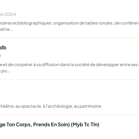
 en 2004
aires et bibliographiques, organisation de tables rondes, de conféren
atrie …
udb
9
lle et de coopérer à sa diffusion dans la société de développer entre se
x po…
u théâtre, au spectacle, à l'archéologie, au patrimoine
e Ton Corps, Prends En Soin) (Myb Tc Tln)