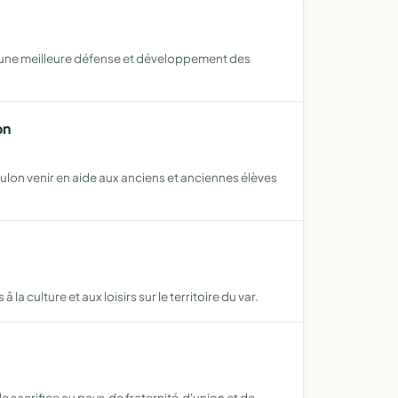
r une meilleure défense et développement des
on
Toulon venir en aide aux anciens et anciennes élèves
la culture et aux loisirs sur le territoire du var.
e sacrifice au pays,de fraternité,d'union et de