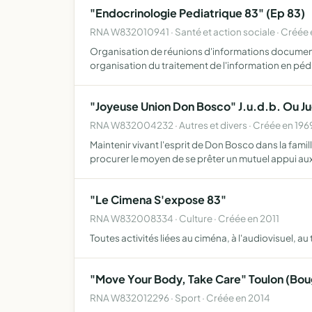
"Endocrinologie Pediatrique 83" (Ep 83)
RNA W832010941 · Santé et action sociale · Créée
Organisation de réunions d'informations document
organisation du traitement de l'information en pédi
"Joyeuse Union Don Bosco" J.u.d.b. Ou J
RNA W832004232 · Autres et divers · Créée en 196
Maintenir vivant l'esprit de Don Bosco dans la fami
procurer le moyen de se prêter un mutuel appui au
"Le Cimena S'expose 83"
RNA W832008334 · Culture · Créée en 2011
Toutes activités liées au ciména, à l'audiovisuel, a
"Move Your Body, Take Care" Toulon (Boug
RNA W832012296 · Sport · Créée en 2014