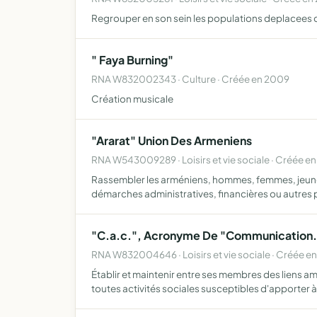
Regrouper en son sein les populations deplacees con
" Faya Burning"
RNA W832002343 · Culture · Créée en 2009
Création musicale
"Ararat" Union Des Armeniens
RNA W543009289 · Loisirs et vie sociale · Créée e
Rassembler les arméniens, hommes, femmes, jeunes e
démarches administratives, financières ou autre
"C.a.c.", Acronyme De "Communication.
RNA W832004646 · Loisirs et vie sociale · Créée e
Établir et maintenir entre ses membres des liens 
toutes activités sociales susceptibles d'apporter 