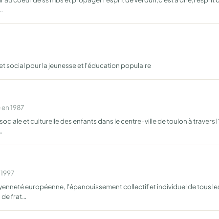
…
 et social pour la jeunesse et l'éducation populaire
 en 1987
sociale et culturelle des enfants dans le centre-ville de toulon à travers 
…
 1997
yenneté européenne, l'épanouissement collectif et individuel de tous le
 de frat…