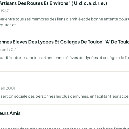
isans Des Routes Et Environs ' ( U.d.c.a.d.r.e.)
 1967
éer entre tous ses membres des liens d'amitié et de bonne entente pou
 Routes et…
ennes Eleves Des Lycees Et Colleges De Toulon' 'A' De Toul
e en 1902
lidarité entre les anciens et anciennes élèves des lycées et collèges de 
 en 2001
nsertion sociale des personnes les plus demunies, en facilitant leur accès â 
eurs Amis
au coeur de ss mbs et propager l'esprit de verdun,c'est à dire,l'esprit d