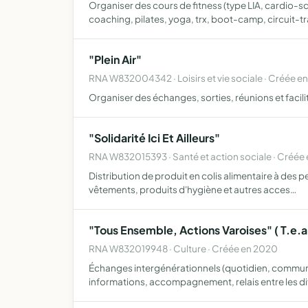
Organiser des cours de fitness (type LIA, cardio-s
coaching, pilates, yoga, trx, boot-camp, circuit-tr
"Plein Air"
RNA W832004342 · Loisirs et vie sociale · Créée e
Organiser des échanges, sorties, réunions et facil
"Solidarité Ici Et Ailleurs"
RNA W832015393 · Santé et action sociale · Créée
Distribution de produit en colis alimentaire à des p
vêtements, produits d'hygiène et autres acces…
"Tous Ensemble, Actions Varoises" ( T.e.a
RNA W832019948 · Culture · Créée en 2020
Échanges intergénérationnels (quotidien, communic
informations, accompagnement, relais entre les d