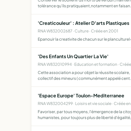
tolérance qu'ils pratiquaient,notamment en faisan
'Creaticouleur' : Atelier D'arts Plastiques
RNA W832002687 · Culture · Créée en 2001
Epanouir la creativite de chacun sur le planculturel
'Des Enfants Un Quartier La Vie'
RNA W832010994 · Education et formation · Créée
Cette association a pour objet la réussite scolaire, 
collectif des mineurs ( communément appelé cent
'Espace Europe' Toulon-Mediterranee
RNA W832004299 · Loisirs et vie sociale · Créée en
Favoriser, par tous moyens, l'émergence de la cito
humanistes, pour toujours plus de liberté d'égalité,