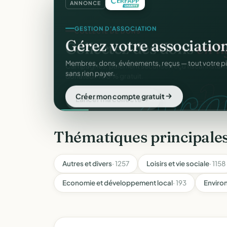
ANNONCE
GESTION D'ASSOCIATION
Gérez votre associatio
gra
Membres, dons, événements, reçus — tout votre p
sans rien payer.
Créer mon compte gratuit
Thématiques principale
Autres et divers
· 1257
Loisirs et vie sociale
· 1158
Economie et développement local
· 193
Enviro