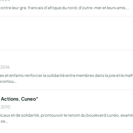
tre leur gre, francais d'afrique du nord, d'outre-mer et leurs amis...
n 2016
t enfants renforcer la solidarité entre membres dans la joie et le mal
s promou…
 Actions. Cuneo"
n 2010
amicaux et de solidarité, promouvoir le renom du boulevard cunéo, exam
à se…