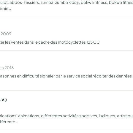
culpt, abdos-fessiers, zumba, zumba kids jr, bokwa fitness, bokwa fitnes
ainin…
n 2009
iter les ventes dans le cadre des motocyclettes 125 CC
 en 2018
ersonnes en difficulté signaler par le service social récolter des denrée
.v )
ations, animations, différentes activités sportives, ludiques, artist
ifférente…