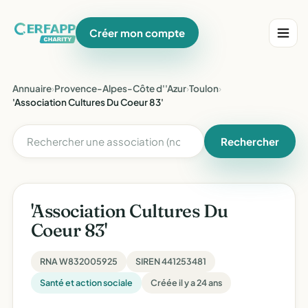
Créer mon compte
Annuaire
›
Provence-Alpes-Côte d''Azur
›
Toulon
›
'Association Cultures Du Coeur 83'
Rechercher
'Association Cultures Du
Coeur 83'
RNA W832005925
SIREN 441253481
Santé et action sociale
Créée il y a 24 ans