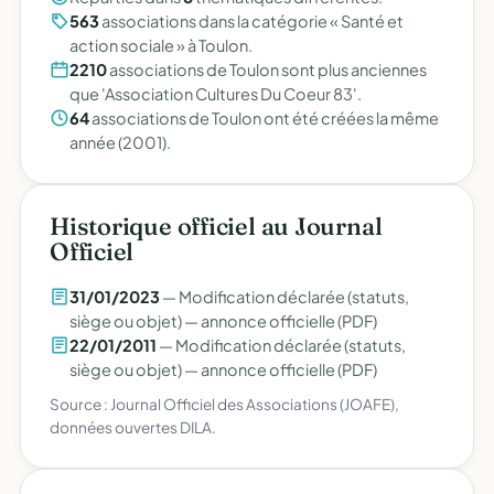
563
associations dans la catégorie « Santé et
action sociale » à Toulon.
2210
associations de Toulon sont plus anciennes
que 'Association Cultures Du Coeur 83'.
64
associations de Toulon ont été créées la même
année (2001).
Historique officiel au Journal
Officiel
31/01/2023
— Modification déclarée (statuts,
siège ou objet) —
annonce officielle (PDF)
22/01/2011
— Modification déclarée (statuts,
siège ou objet) —
annonce officielle (PDF)
Source : Journal Officiel des Associations (JOAFE),
données ouvertes DILA.