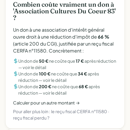
Combien coûte vraiment un don à
'Association Cultures Du Coeur 83'
?
Un don à une association d'intérêt général
ouvre droit à une réduction d'impôt de
66 %
(article 200 du CGI), justifiée par un reçu fiscal
CERFA n°11580. Concrètement :
Un don de
50 €
ne coûte que
17 €
après réduction
—
voir le détail
Un don de
100 €
ne coûte que
34 €
après
réduction —
voir le détail
Un don de
200 €
ne coûte que
68 €
après
réduction —
voir le détail
Calculer pour un autre montant →
Pour aller plus loin :
le reçu fiscal CERFA n°11580
·
reçu fiscal perdu ?