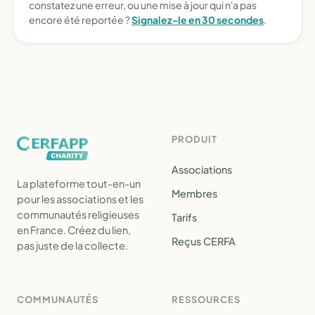
constatez une erreur, ou une mise à jour qui n'a pas
encore été reportée ?
Signalez-le en 30 secondes
.
PRODUIT
Associations
La plateforme tout-en-un
Membres
pour les associations et les
communautés religieuses
Tarifs
en France. Créez du lien,
Reçus CERFA
pas juste de la collecte.
COMMUNAUTÉS
RESSOURCES