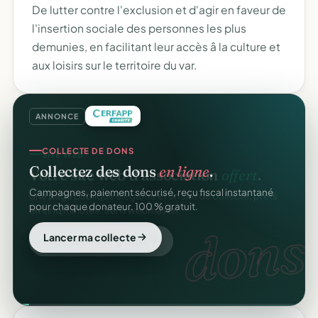
De lutter contre l'exclusion et d'agir en faveur de
l'insertion sociale des personnes les plus
demunies, en facilitant leur accès â la culture et
aux loisirs sur le territoire du var.
ANNONCE
COLLECTE DE DONS
Collectez des dons
en ligne
.
Campagnes, paiement sécurisé, reçu fiscal instantané
pour chaque donateur. 100 % gratuit.
dons
Lancer ma collecte