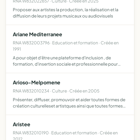
RNA W832022657 · Culture · Créée en 2025
Proposer aux artistes la production, la réalisation et la
diffusion de leurs projets musicaux ou audiovisuels
Ariane Mediterranee
RNA W832003796 · Education et formation · Créée en
1991
A pour objet d'être une plateforme d'inclusion , de
formation, d'insertion sociale et professionnelle pour
tous publics et en particulier les publics les plus fragiles
Arioso-Melpomene
RNA W832010234 · Culture · Créée en 2005
Présenter, diffuser, promouvoir et aider toutes formes de
création culturelleset artistques ainsi que toutes formes
d'expressions de ses adhérents. les activités de
l'association pourront prendre des formes variées - sout…
Aristee
RNA W832010190 · Education et formation · Créée en
2012