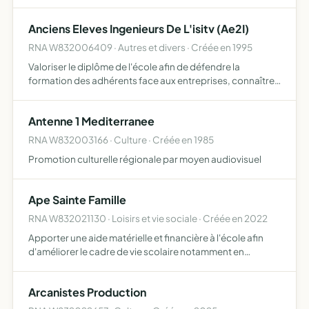
l'isolement des personnes âgées, permettre aux plus
démunis de participer à des loisirs
Anciens Eleves Ingenieurs De L'isitv (Ae2I)
RNA W832006409 · Autres et divers · Créée en 1995
Valoriser le diplôme de l'école afin de défendre la
formation des adhérents face aux entreprises, connaître
les parcours professionnels et éventuellement les
formations complémentaires de chacun pour faciliter la
Antenne 1 Mediterranee
recherch…
RNA W832003166 · Culture · Créée en 1985
Promotion culturelle régionale par moyen audiovisuel
Ape Sainte Famille
RNA W832021130 · Loisirs et vie sociale · Créée en 2022
Apporter une aide matérielle et financière à l'école afin
d'améliorer le cadre de vie scolaire notamment en
recueillant des fonds par le biais de diverses actions
animer la communauté de parents afin de créer du lien
Arcanistes Production
entr…