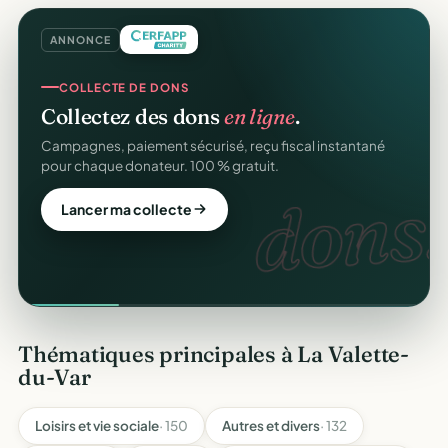
ANNONCE
COLLECTE DE DONS
Collectez des dons
en ligne
.
Campagnes, paiement sécurisé, reçu fiscal instantané
pour chaque donateur. 100 % gratuit.
dons.
Lancer ma collecte
Thématiques principales à La Valette-
du-Var
Loisirs et vie sociale
· 150
Autres et divers
· 132