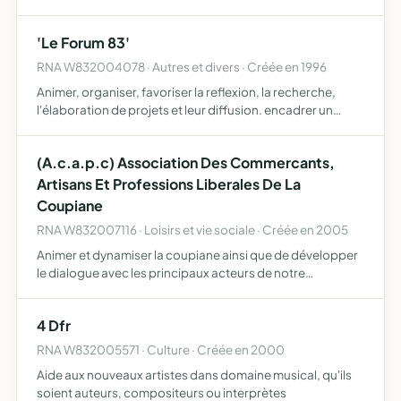
'Le Forum 83'
RNA W832004078 · Autres et divers · Créée en 1996
Animer, organiser, favoriser la reflexion, la recherche,
l'élaboration de projets et leur diffusion. encadrer un
groupe de personnes souhaitant améliorer leur
environnement et leur vie quotidienne, partout où elles
(A.c.a.p.c) Association Des Commercants,
réside…
Artisans Et Professions Liberales De La
Coupiane
RNA W832007116 · Loisirs et vie sociale · Créée en 2005
Animer et dynamiser la coupiane ainsi que de développer
le dialogue avec les principaux acteurs de notre
environnement et en particulier notre commune.
4 Dfr
RNA W832005571 · Culture · Créée en 2000
Aide aux nouveaux artistes dans domaine musical, qu'ils
soient auteurs, compositeurs ou interprètes