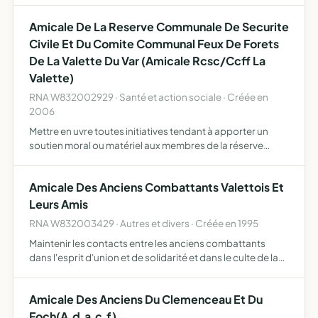
d'instaurer un esprit d'entraide et de cohésion mais au…
Amicale De La Reserve Communale De Securite
Civile Et Du Comite Communal Feux De Forets
De La Valette Du Var (Amicale Rcsc/Ccff La
Valette)
RNA W832002929 · Santé et action sociale · Créée en
2006
Mettre en uvre toutes initiatives tendant à apporter un
soutien moral ou matériel aux membres de la réserve
communale de sécurité civile et/ou du comité communal
feux de forêts de la ville de la Valette du Var (n Insee 83…
Amicale Des Anciens Combattants Valettois Et
Leurs Amis
RNA W832003429 · Autres et divers · Créée en 1995
Maintenir les contacts entre les anciens combattants
dans l'esprit d'union et de solidarité et dans le culte de la
patrie.
Amicale Des Anciens Du Clemenceau Et Du
Foch(A.d.a.c.f)