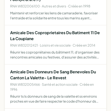
RNA W832006100 · Autres et divers · Créée en 1998
Maintenir et renforcer les liens de camaraderie, favoriser
l'entraide et la solidarite entre tous les marins ayant
navigue sur le porte-avions 'clemenceau' ou du foch sans
distinction de grade.
Amicale Des Coproprietaires Du Batiment 11 De
La Coupiane
RNA W832012421 · Loisirs et vie sociale · Créée en 2014
Réunir les copropriétaires du bâtiment 11, d'organiser des
rencontres amicales ou festives, d'assurer des activités
ludiques ou une aide aux devoirs pour les enfants, de
gérer sur décision d'assemblée générale des copropr…
Amicale Des Donneurs De Sang Benevoles Du
Canton La Valette- Le Revest
RNA W832005466 · Santé et action sociale · Créée en
1996
Réunir ts ls donneurs de sang de la valette et ss environs
proches en vue de faire respecter le code d'honneur ds
donneurs de sang soutenir ls intérêts ds adhérents auprès