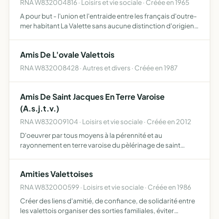
RNA W832004816 · Loisirs et vie sociale · Créée en 1965
A pour but - l'union et l'entraide entre les français d'outre-
mer habitant La Valette sans aucune distinction d'origien,
pour la sauvegarde de leurs intérêts particuliers - la
concrétisation d'une fusion harmonieuse avec …
Amis De L'ovale Valettois
RNA W832008428 · Autres et divers · Créée en 1987
Amis De Saint Jacques En Terre Varoise
(A.s.j.t.v.)
RNA W832009104 · Loisirs et vie sociale · Créée en 2012
D'oeuvrer par tous moyens à la pérennité et au
rayonnement en terre varoise du pèlérinage de saint
jacques de compostelle ainsi que d'autres grands
pélérinages historiques, en apportant aide et conseils aux
Amities Valettoises
pélerins et fu…
RNA W832000599 · Loisirs et vie sociale · Créée en 1986
Créer des liens d'amitié, de confiance, de solidarité entre
les valettois organiser des sorties familiales, éviter