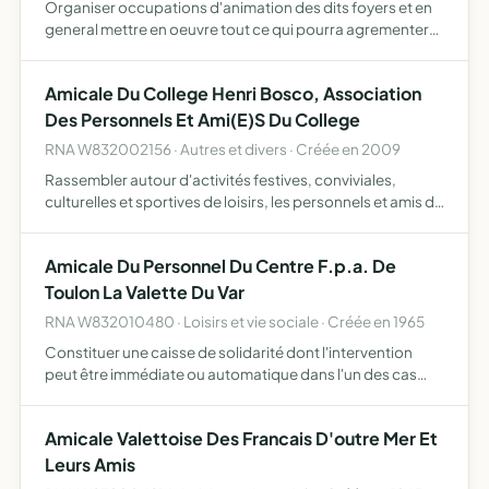
Organiser occupations d'animation des dits foyers et en
general mettre en oeuvre tout ce qui pourra agrementer
loisirs des residents de ces etablissements
Amicale Du College Henri Bosco, Association
Des Personnels Et Ami(E)S Du College
RNA W832002156 · Autres et divers · Créée en 2009
Rassembler autour d'activités festives, conviviales,
culturelles et sportives de loisirs, les personnels et amis du
collège Henri Bosco
Amicale Du Personnel Du Centre F.p.a. De
Toulon La Valette Du Var
RNA W832010480 · Loisirs et vie sociale · Créée en 1965
Constituer une caisse de solidarité dont l'intervention
peut être immédiate ou automatique dans l'un des cas
suivants naissance, mariage, départ d'un membre du
personnel, décès d'un membre, de son conjoint, de ses
Amicale Valettoise Des Francais D'outre Mer Et
ascenda…
Leurs Amis