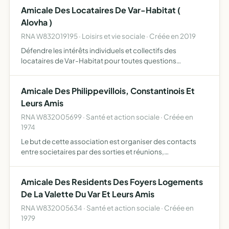
ds pouvoirs publics,ds le cadre ds activités de l…
Amicale Des Locataires De Var-Habitat (
Alovha )
RNA W832019195 · Loisirs et vie sociale · Créée en 2019
Défendre les intérêts individuels et collectifs des
locataires de Var-Habitat pour toutes questions
concernant l'habitat, l'urbanisme, le cadre de vie (travaux
notamment) , la concertation, l'entraide et la solidarité
Amicale Des Philippevillois, Constantinois Et
ent…
Leurs Amis
RNA W832005699 · Santé et action sociale · Créée en
1974
Le but de cette association est organiser des contacts
entre societaires par des sorties et réunions,
commémorer le souvenir de ceux qui sont morts en
algérie, faire revivre nos coutumes et traditions
Amicale Des Residents Des Foyers Logements
De La Valette Du Var Et Leurs Amis
RNA W832005634 · Santé et action sociale · Créée en
1979