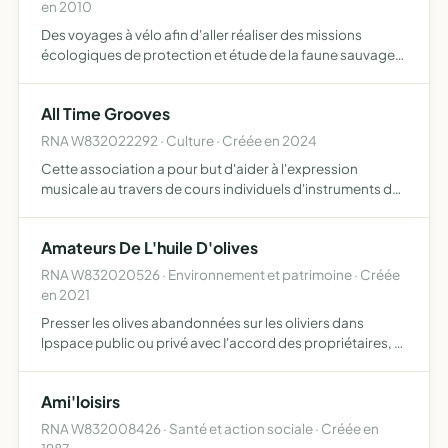
en 2010
Des voyages à vélo afin d'aller réaliser des missions
écologiques de protection et étude de la faune sauvage
et des milieux naturels dans différents pays du monde.
Ces voyages sont accomplis par alex et sue, naturalistes
All Time Grooves
…
RNA W832022292 · Culture · Créée en 2024
Cette association a pour but d'aider à l'expression
musicale au travers de cours individuels d'instruments de
musique, d'éveil musical, de jeu en groupe elle pourra
également proposer des animations musicales en
Amateurs De L'huile D'olives
extérieur…
RNA W832020526 · Environnement et patrimoine · Créée
en 2021
Presser les olives abandonnées sur les oliviers dans
lpspace public ou privé avec I'accord des propriétaires, et
la distribuer aux établissement scolaires et foyers
d'anciens. c'est un souci de non gaspillage qui opère, e…
Ami'loisirs
RNA W832008426 · Santé et action sociale · Créée en