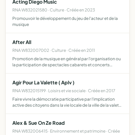
Acting Diego Music
RNA W832021580 · Culture · Créée en 2023
Promouvoir le développement du jeu de l'acteur et de la
musique
After All
RNA W832007002 · Culture · Créée en 2011
Promotion de la musique en général par l'organisation ou
la participation de spectacles cabarets et concerts
amplifiés ou non, production pour la promotion de
supports musicaux et audiovisuels, toutes autres activités
Agir Pour La Valette ( Aplv )
lié…
RNA W832015199 · Loisirs et vie sociale · Créée en 2017
Faire vivre la démocratie participative par l'implication
active des citoyens dans la vie locale de la ville de la valette
du var, de la communauté d'agglomération toulon
provence méditerranée (tpm) et en lien avec les co…
Alex & Sue On Ze Road
RNA W832006415 · Environnement et patrimoine · Créée