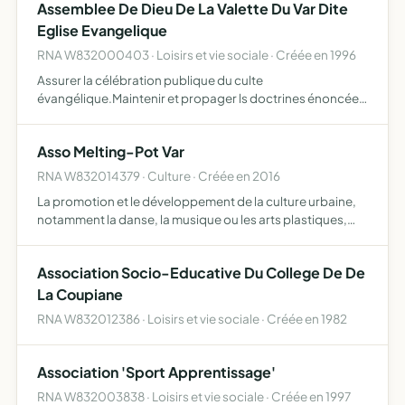
Assemblee De Dieu De La Valette Du Var Dite
Eglise Evangelique
RNA W832000403 · Loisirs et vie sociale · Créée en 1996
Assurer la célébration publique du culte
évangélique.Maintenir et propager ls doctrines énoncées
ds la confession de foi annexée aux statuts.Pourvoir aux
frais nécessités par ce double objet.Assurer la
Asso Melting-Pot Var
construction de lie…
RNA W832014379 · Culture · Créée en 2016
La promotion et le développement de la culture urbaine,
notamment la danse, la musique ou les arts plastiques,
des activités sportives qui la caractérisent, par l'initiation,
la pratique, la formation, l'éducation et l'or…
Association Socio-Educative Du College De De
La Coupiane
RNA W832012386 · Loisirs et vie sociale · Créée en 1982
Association 'Sport Apprentissage'
RNA W832003838 · Loisirs et vie sociale · Créée en 1997