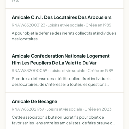
1987
Amicale C.n.l. Des Locataires Des Arbousiers
RNA W832003123 · Loisirs et vie sociale · Créée en 1985
A pour objet la defense des inerets collectifs et individuels
des locataires
Amicale Confederation Nationale Logement
Hlm Les Peupliers De La Valette Du Var
RNA W832000059 · Loisirs et vie sociale · Créée en 1989
Prendre la défense des intérêts collectifs et individuels
des locataires, de s'intéresser à toutes les questions
concernant les problèmes d'habitat et d'urbasnisme
défense du foyer, santé publique, prix des loyer, charges…
Amicale De Besagne
RNA W832021769 · Loisirs et vie sociale · Créée en 2023
Cette association à but non lucratif a pour objet de
favoriser les liens entre les amicalistes, de faire preuve de
solidarité, d'organiser des évènements conviviaux,