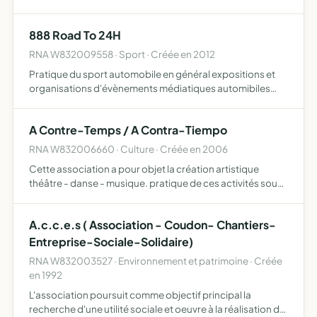
888 Road To 24H
RNA W832009558 · Sport · Créée en 2012
Pratique du sport automobile en général expositions et
organisations d'évènements médiatiques automibiles
faire découvrir au public le milieu de la course automobile
projeter des films réalisés et commentés par les membre…
A Contre-Temps / A Contra-Tiempo
RNA W832006660 · Culture · Créée en 2006
Cette association a pour objet la création artistique
théâtre - danse - musique. pratique de ces activités sous
toutes leurs formes. ouverture d'un lieu adapté à la mise
en place des créations et activités précitées.
A.c.c.e.s ( Association - Coudon- Chantiers-
Entreprise-Sociale-Solidaire)
RNA W832003527 · Environnement et patrimoine · Créée
en 1992
L'association poursuit comme objectif principal la
recherche d'une utilité sociale et oeuvre à la réalisation de