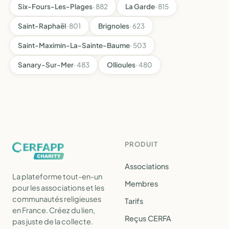
Six-Fours-Les-Plages
· 882
La Garde
· 815
Saint-Raphaël
· 801
Brignoles
· 623
Saint-Maximin-La-Sainte-Baume
· 503
Sanary-Sur-Mer
· 483
Ollioules
· 480
PRODUIT
Associations
La plateforme tout-en-un
Membres
pour les associations et les
communautés religieuses
Tarifs
en France. Créez du lien,
Reçus CERFA
pas juste de la collecte.