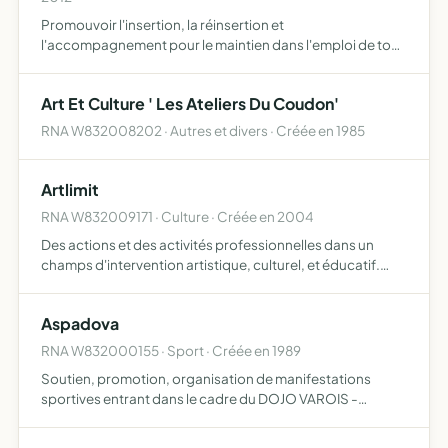
Promouvoir l'insertion, la réinsertion et
l'accompagnement pour le maintien dans l'emploi de tout
public par la voie de la formation professionnelle,
notamment elle propose des formations dont les
Art Et Culture ' Les Ateliers Du Coudon'
diplômes sont reconnus p…
RNA W832008202 · Autres et divers · Créée en 1985
Artlimit
RNA W832009171 · Culture · Créée en 2004
Des actions et des activités professionnelles dans un
champs d'intervention artistique, culturel, et éducatif.
produire, réaliser, créer, diffuser des productions
culturelles distinées à tous les publics, ainsi que toutes…
Aspadova
RNA W832000155 · Sport · Créée en 1989
Soutien, promotion, organisation de manifestations
sportives entrant dans le cadre du DOJO VAROIS -
section La Valette