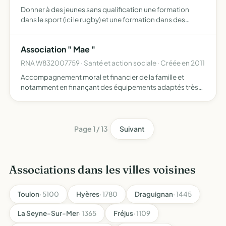
Donner à des jeunes sans qualification une formation
dans le sport (ici le rugby) et une formation dans des
métiers de l'environnement (formation, qualification)
Association " Mae "
RNA W832007759 · Santé et action sociale · Créée en 2011
Accompagnement moral et financier de la famille et
notamment en finançant des équipements adaptés très
couteux pas toujours pris en charge aménagement du
domicile, du véhicule, dans l'achat de matériel, de
matériaux, d'ou…
Page 1 / 13
Suivant
Associations dans les villes voisines
Toulon
· 5100
Hyères
· 1780
Draguignan
· 1445
La Seyne-Sur-Mer
· 1365
Fréjus
· 1109