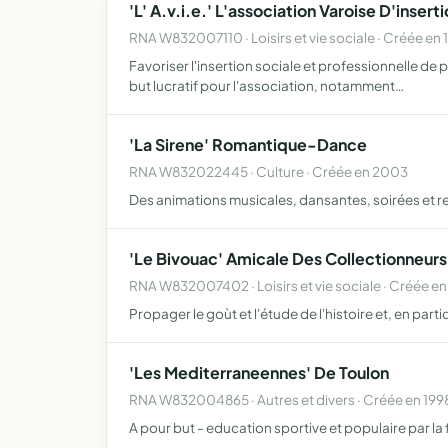
'L' A.v.i.e.' L'association Varoise D'inse
RNA W832007110 · Loisirs et vie sociale · Créée en 
Favoriser l'insertion sociale et professionnelle de 
but lucratif pour l'association, notamment…
'La Sirene' Romantique-Dance
RNA W832022445 · Culture · Créée en 2003
Des animations musicales, dansantes, soirées et rep
'Le Bivouac' Amicale Des Collectionneurs
RNA W832007402 · Loisirs et vie sociale · Créée en
Propager le goùt et l'étude de l'histoire et, en partic
'Les Mediterraneennes' De Toulon
RNA W832004865 · Autres et divers · Créée en 199
A pour but - education sportive et populaire par 