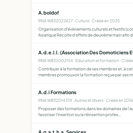
A.boldof
RNA W832022627 · Culture · Créée en 2025
Organisation d'évènements culturels et festifs (co
Asiatique Récolte d'effets de deuxième main afin d
A.d.e.l.l. (Association Des Domoticiens 
RNA W832002154 · Education et formation · Créée
Contribuer à la formation de ses membres et, à cet
membres promouvoir la formation reçue par ses 
A.d.i Formations
RNA W832014374 · Autres et divers · Créée en 2016
Proposer des formations dans les domaines de l'audi
favoriser l'insertion ou la réinsertion profes…
A.g.a.t.h.a. Services