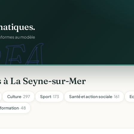
os membres.
RM.
dhésions — fini les
s à La Seyne-sur-Mer
Culture
· 297
Sport
· 173
Santé et action sociale
· 161
Ec
 formation
· 48