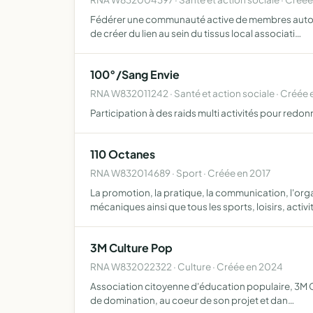
Fédérer une communauté active de membres autour de
de créer du lien au sein du tissus local associati…
100°/Sang Envie
RNA W832011242 · Santé et action sociale · Créée 
Participation à des raids multi activités pour redonn
110 Octanes
RNA W832014689 · Sport · Créée en 2017
La promotion, la pratique, la communication, l'or
mécaniques ainsi que tous les sports, loisirs, activi
3M Culture Pop
RNA W832022322 · Culture · Créée en 2024
Association citoyenne d'éducation populaire, 3M Cul
de domination, au coeur de son projet et dan…