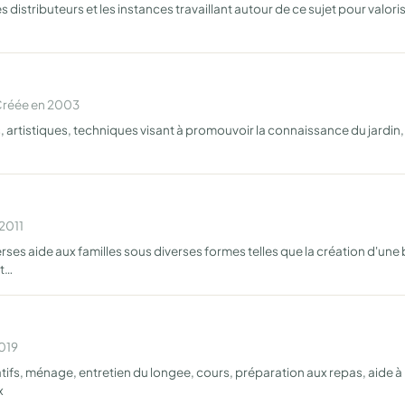
distributeurs et les instances travaillant autour de ce sujet pour valoris
Créée en 2003
artistiques, techniques visant à promouvoir la connaissance du jardin, d
 2011
rses aide aux familles sous diverses formes telles que la création d'une 
it…
2019
fs, ménage, entretien du longee, cours, préparation aux repas, aide à la
x