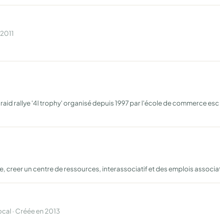
 2011
id rallye '4l trophy' organisé depuis 1997 par l'école de commerce esc re
lle, creer un centre de ressources, interassociatif et des emplois associa
al · Créée en 2013