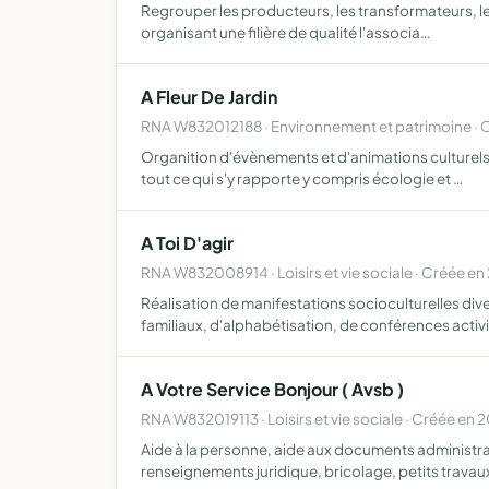
Regrouper les producteurs, les transformateurs, les 
organisant une filière de qualité l'associa…
A Fleur De Jardin
RNA W832012188 · Environnement et patrimoine · 
Organition d'évènements et d'animations culturels, 
tout ce qui s'y rapporte y compris écologie et …
A Toi D'agir
RNA W832008914 · Loisirs et vie sociale · Créée en
Réalisation de manifestations socioculturelles dive
familiaux, d'alphabétisation, de conférences activ
A Votre Service Bonjour ( Avsb )
RNA W832019113 · Loisirs et vie sociale · Créée en 
Aide à la personne, aide aux documents administrati
renseignements juridique, bricolage, petits travau