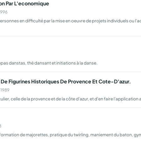
rtion Par L'economique
1996
personnes en difficulté par la mise en oeuvre de projets individuels ou l'
as danstas, thé dansant et initiations à la danse.
 De Figurines Historiques De Provence Et Cote-D'azur.
 1989
ulier, celle de la provence et de la côte d'azur, et d'en faire l'application
8
la formation de majorettes, pratique du twirling, maniement du baton, 