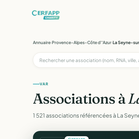
Annuaire
›
Provence-Alpes-Côte d''Azur
›
La Seyne-su
VAR
Associations à
L
1 521 associations référencées à La Seyn