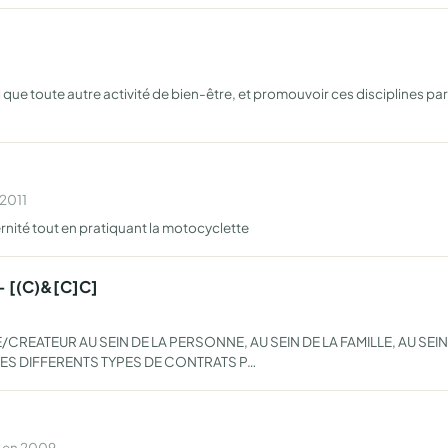
si que toute autre activité de bien-être, et promouvoir ces disciplines pa
 2011
aternité tout en pratiquant la motocyclette
 - [(C)&[C]C]
REATEUR AU SEIN DE LA PERSONNE, AU SEIN DE LA FAMILLE, AU SEIN 
S DIFFERENTS TYPES DE CONTRATS P…
e en 2009