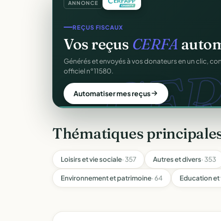
ANNONCE
CRM ASSOCIATIF
Un
CRM complet
pour v
C
Fiches donateurs, historique des dons, relances, a
fichiers Excel.
Découvrir le CRM gratuit
Thématiques principale
Loisirs et vie sociale
· 357
Autres et divers
· 353
Environnement et patrimoine
· 64
Education et