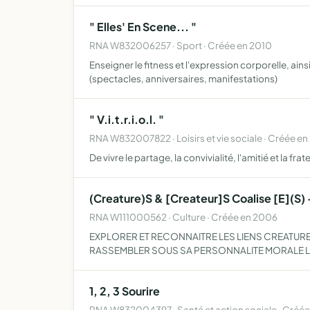
" Elles' En Scene... "
RNA W832006257 · Sport · Créée en 2010
Enseigner le fitness et l'expression corporelle, ain
(spectacles, anniversaires, manifestations)
" V.i.t.r.i.o.l. "
RNA W832007822 · Loisirs et vie sociale · Créée en
De vivre le partage, la convivialité, l'amitié et la fr
(Creature)S & [Createur]S Coalise [E](S)
RNA W111000562 · Culture · Créée en 2006
EXPLORER ET RECONNAITRE LES LIENS CREATURE/C
RASSEMBLER SOUS SA PERSONNALITE MORALE LE
1, 2, 3 Sourire
RNA W832004397 · Santé et action sociale · Créé