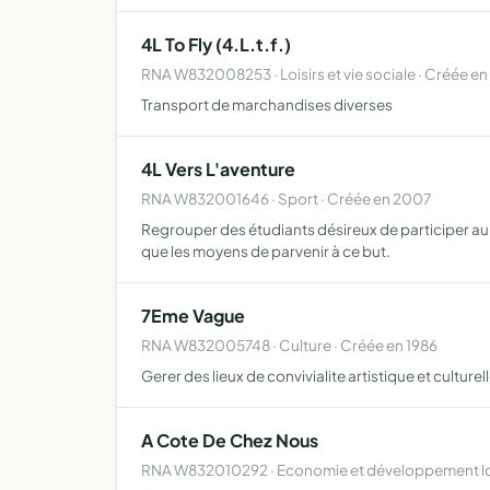
4L To Fly (4.L.t.f.)
RNA W832008253 · Loisirs et vie sociale · Créée en
Transport de marchandises diverses
4L Vers L'aventure
RNA W832001646 · Sport · Créée en 2007
Regrouper des étudiants désireux de participer au ra
que les moyens de parvenir à ce but.
7Eme Vague
RNA W832005748 · Culture · Créée en 1986
Gerer des lieux de convivialite artistique et culture
A Cote De Chez Nous
RNA W832010292 · Economie et développement loc