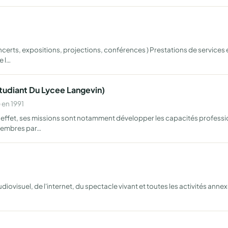
ncerts, expositions, projections, conférences ) Prestations de service
e l…
Etudiant Du Lycee Langevin)
 en 1991
 effet, ses missions sont notamment développer les capacités profession
membres par…
ovisuel, de l'internet, du spectacle vivant et toutes les activités anne