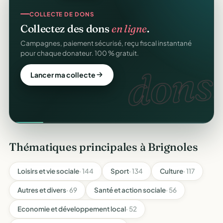
COLLECTE DE DONS
Collectez des dons
en ligne
.
Campagnes, paiement sécurisé, reçu fiscal instantané
pour chaque donateur. 100 % gratuit.
dons.
Lancer ma collecte
Thématiques principales à Brignoles
Loisirs et vie sociale
· 144
Sport
· 134
Culture
· 117
Autres et divers
· 69
Santé et action sociale
· 56
Economie et développement local
· 52