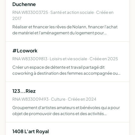
Duchenne
RNA W833003725 · Santé et action sociale · Créée en
2017
Réaliser et financer les rêves de Nolann, financer l'achat
de matériel et l'aménagement du logement pour
améliorer son quotidien, partager son histoire avec
d'autres, informer et faire connaître la maladie et son
#Lcowork
quotidie…
RNA W833009813 · Loisirs et vie sociale · Créée en 2025
Créer un espace de détente et travail partagé dit
coworking à destination des femmes accompagnée ou
pas de leurs enfants et d'un espace snoezelen garder par
un professionnel de la petite enfance
123...Riez
RNA W833009493 · Culture · Créée en 2024
Groupement d'artistes amateurs et bénévoles qui a pour
objet de promouvoir des actions et des activités
théâtrales dans un champ d'intervention culturel Elle se
donne la possibilité d'aider à l'organisation d'autres
1408 L'art Royal
struc…