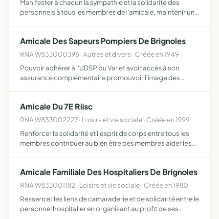
Manifester à chacun la sympathie et la solidarité des
personnels à tous les membres de l'amicale, maintenir un
contact régulier avec les personnes retraités
Amicale Des Sapeurs Pompiers De Brignoles
RNA W833000396 · Autres et divers · Créée en 1949
Pouvoir adhérer à l'UDSP du Var et avoir accès à son
assurance complémentaire promouvoir l'image des
sapeurs pompiers, favoriser l'esprit d'équipe et créer une
dynamique de goupe au sein de la caserne rassembler,
Amicale Du 7E Riisc
resserre…
RNA W833002227 · Loisirs et vie sociale · Créée en 1999
Renforcer la solidarité et l'esprit de corps entre tous les
membres contribuer au bien être des membres aider les
membres de l'association par tous les moyens laissés à
l'appréciation des administrateurs
Amicale Familiale Des Hospitaliers De Brignoles
RNA W833001182 · Loisirs et vie sociale · Créée en 1980
Resserrrer les liens de camaraderie et de solidarité entre le
personnel hospitalier en organisant au profit de ses
adhérents et des membres de leur famille et amis, des