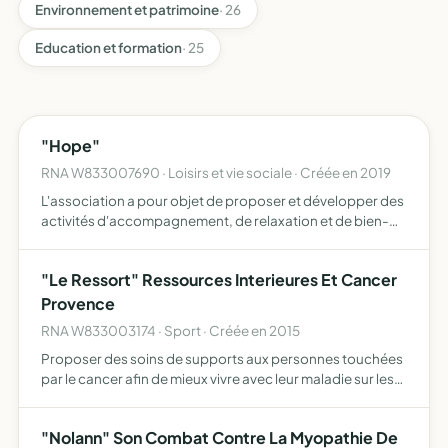
Environnement et patrimoine
· 26
Education et formation
· 25
"Hope"
RNA W833007690 · Loisirs et vie sociale · Créée en 2019
L'association a pour objet de proposer et développer des
activités d'accompagnement, de relaxation et de bien-
être à destination des enfants, adolescents et parents ces
activités comprennent notamment - des ateliers de bi…
"Le Ressort" Ressources Interieures Et Cancer
Provence
RNA W833003174 · Sport · Créée en 2015
Proposer des soins de supports aux personnes touchées
par le cancer afin de mieux vivre avec leur maladie sur les
plans physique par la pratique de techniques de bien-être
ou de connaissance de soi adaptées à leur capacit…
"Nolann" Son Combat Contre La Myopathie De