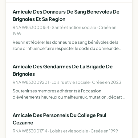
des populations animales le maintien des traditions et
Amicale Des Donneurs De Sang Benevoles De
coutu…
Brignoles Et Sa Region
RNA W833000154 · Santé et action sociale · Créée en
1959
Réunir et fédérer les donneurs de sang bénévoles de la
zone d'influence faire respecter le code du donneur de
sang annexé aux présents statuts représenter et
défendre les intérêts de ses membres auprès des
Amicale Des Gendarmes De La Brigade De
instances dépar…
Brignoles
RNA W833009201 · Loisirs et vie sociale · Créée en 2023
Soutenir ses membres adhérents à l'occasion
d'événements heureux ou malheureux, mutation, départ à
la retraite, renforcer la cohésion de ses membres et les
aider dans l'organisation de manifestations sportives,
Amicale Des Personnels Du College Paul
culturelle…
Cezanne
RNA W833001714 · Loisirs et vie sociale · Créée en 1999