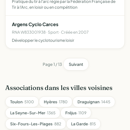
Pratique du tir à l'arc régie par la Fédération Française de
Tir à l'Arc, en loisir ou en compétition
Argens Cyclo Carces
RNA W833001938 · Sport · Créée en 2007
Développer le cyclotourisme loisir
Page 1 / 13
Suivant
Associations dans les villes voisines
Toulon
· 5100
Hyères
· 1780
Draguignan
· 1445
La Seyne-Sur-Mer
· 1365
Fréjus
· 1109
Six-Fours-Les-Plages
· 882
La Garde
· 815