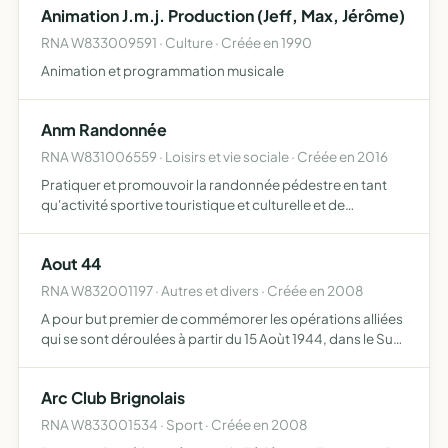
Animation J.m.j. Production (Jeff, Max, Jérôme)
RNA W833009591 · Culture · Créée en 1990
Animation et programmation musicale
Anm Randonnée
RNA W831006559 · Loisirs et vie sociale · Créée en 2016
Pratiquer et promouvoir la randonnée pédestre en tant
qu'activité sportive touristique et culturelle et de
permettre la découverte de la nature
Aout 44
RNA W832001197 · Autres et divers · Créée en 2008
A pour but premier de commémorer les opérations alliées
qui se sont déroulées à partir du 15 Aoùt 1944, dans le Sud
de la France,ainsi que la conservation, la sauvegarde des
véhicules, des équipements et des uniformes inh…
Arc Club Brignolais
RNA W833001534 · Sport · Créée en 2008