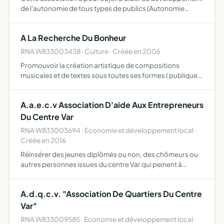
de l'autonomie de tous types de publics (Autonomie
énergétique, autonomie alimentaire, financière,
médicale, ) , et de favoriser l'entraide entre ses adhérents
A La Recherche Du Bonheur
en dé…
RNA W833003438 · Culture · Créée en 2006
Promouvoir la création artistique de compositions
musicales et de textes sous toutes ses formes ( publiques
ou enregistrées, françaises ou étragers).
A.a.e.c.v Association D'aide Aux Entrepreneurs
Du Centre Var
RNA W833003694 · Economie et développement local ·
Créée en 2016
Réinsérer des jeunes diplômés ou non, des chômeurs ou
autres personnes issues du centre Var qui peinent à
retrouver du travail, en les accompagnant dans leur projet
de création d'entreprise permettant le développement du
A.d.q.c.v. "Association De Quartiers Du Centre
…
Var"
RNA W833009585 · Economie et développement local ·