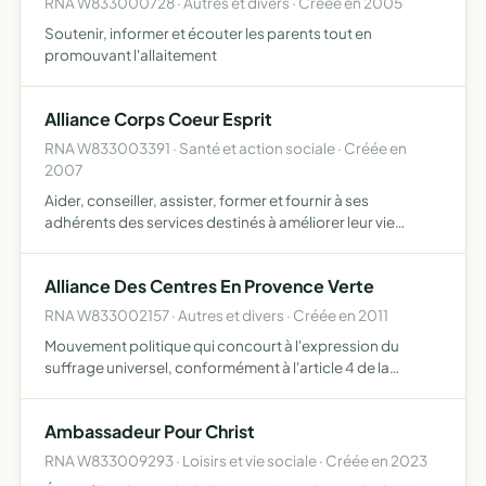
RNA W833000728 · Autres et divers · Créée en 2005
Soutenir, informer et écouter les parents tout en
promouvant l'allaitement
Alliance Corps Coeur Esprit
RNA W833003391 · Santé et action sociale · Créée en
2007
Aider, conseiller, assister, former et fournir à ses
adhérents des services destinés à améliorer leur vie
personnelle et professionnelle par, notamment, la
sophrologie, la gaphologie, l'analyse transactionnelle ou
Alliance Des Centres En Provence Verte
toute a…
RNA W833002157 · Autres et divers · Créée en 2011
Mouvement politique qui concourt à l'expression du
suffrage universel, conformément à l'article 4 de la
constitution du 4 octobre 1958 promouvoir les idéaux et
les valeurs de la République dans le respect des principes
Ambassadeur Pour Christ
fo…
RNA W833009293 · Loisirs et vie sociale · Créée en 2023