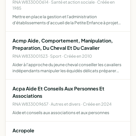
RNA W833000614 · Santé et action sociale · Créée en
1985
Mettre en place la gestion et l'administration
d'établissements d'accueil de la Petite Enfance à projet
parental et de lieux d'accueil parents/enfants , à Brignoles
puis d'en assurer le fonctionnement de proposer un
Acmp Aide, Comportement, Manipulation,
accom…
Preparation, Du Cheval Et Du Cavalier
RNA W833001523 · Sport · Créée en 2010
Aider à l'approche du jeune cheval conseiller les cavaliers
indépendants manipuler les équidés délicats préparer
des cavaliers et des chevaux à l'environnement extérieur
étudier le comportement du cheval
Acpa Aide Et Conseils Aux Personnes Et
Associations
RNA W833009657 · Autres et divers · Créée en 2024
Aide et conseils aux associations et aux personnes
Acropole