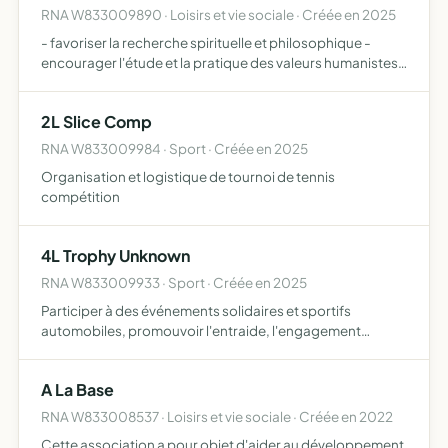
RNA W833009890 · Loisirs et vie sociale · Créée en 2025
- favoriser la recherche spirituelle et philosophique -
encourager l'étude et la pratique des valeurs humanistes,
éthiques et morales - promouvoir la solidarité, l'entraide
et l'harmonie entre ses membres et dans la socié…
2L Slice Comp
RNA W833009984 · Sport · Créée en 2025
Organisation et logistique de tournoi de tennis
compétition
4L Trophy Unknown
RNA W833009933 · Sport · Créée en 2025
Participer à des événements solidaires et sportifs
automobiles, promouvoir l'entraide, l'engagement
humanitaire et la découverte culturelle à travers
l'organisation d'une mission humanitaire dans le cadre du
A La Base
4L Trophy
RNA W833008537 · Loisirs et vie sociale · Créée en 2022
Cette association a pour objet d'aider au développement