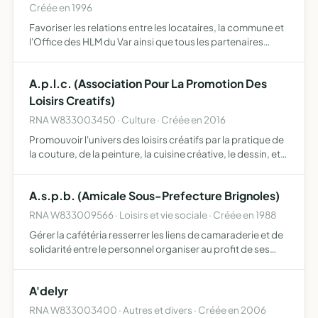
Créée en 1996
Favoriser les relations entre les locataires, la commune et
l'Office des HLM du Var ainsi que tous les partenaires
susceptibles de travailler dans le même sens, en
favorisant l'embellissement des quartiers en créant des
A.p.l.c. (Association Pour La Promotion Des
a…
Loisirs Creatifs)
RNA W833003450 · Culture · Créée en 2016
Promouvoir l'univers des loisirs créatifs par la pratique de
la couture, de la peinture, la cuisine créative, le dessin, etc,
pour adultes, adolescents et enfants, par le biais de cours
et commercialisation de fournitures…
A.s.p.b. (Amicale Sous-Prefecture Brignoles)
RNA W833009566 · Loisirs et vie sociale · Créée en 1988
Gérer la cafétéria resserrer les liens de camaraderie et de
solidarité entre le personnel organiser au profit de ses
adhérents et des membres de leur famille, des loisirs
collectifs l'association s'interdit formellement d…
A'delyr
RNA W833003400 · Autres et divers · Créée en 2006