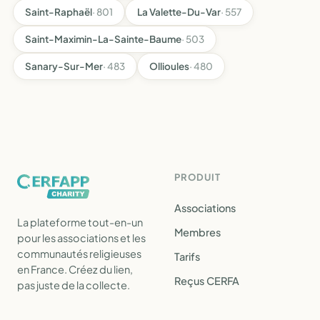
Saint-Raphaël
· 801
La Valette-Du-Var
· 557
Saint-Maximin-La-Sainte-Baume
· 503
Sanary-Sur-Mer
· 483
Ollioules
· 480
PRODUIT
Associations
La plateforme tout-en-un
Membres
pour les associations et les
communautés religieuses
Tarifs
en France. Créez du lien,
Reçus CERFA
pas juste de la collecte.