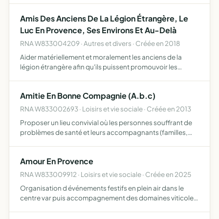
loisirs collectifs, tels que repas dansant, sorties …
Amis Des Anciens De La Légion Étrangère, Le
Luc En Provence, Ses Environs Et Au-Delà
RNA W833004209 · Autres et divers · Créée en 2018
Aider matériellement et moralement les anciens de la
légion étrangère afin qu'ils puissent promouvoir les
valeurs qui furent les leurs maintenir par leurs actions et
leur présence, le devoir de mémoire
Amitie En Bonne Compagnie (A.b.c)
RNA W833002693 · Loisirs et vie sociale · Créée en 2013
Proposer un lieu convivial où les personnes souffrant de
problèmes de santé et leurs accompagnants (familles,
amis, etc ) peuvent se retrouver rompre leur isolement en
leur donnant notamment accès à des activités culturel…
Amour En Provence
RNA W833009912 · Loisirs et vie sociale · Créée en 2025
Organisation d événements festifs en plein air dans le
centre var puis accompagnement des domaines viticoles
dans le développement de leur image de marque