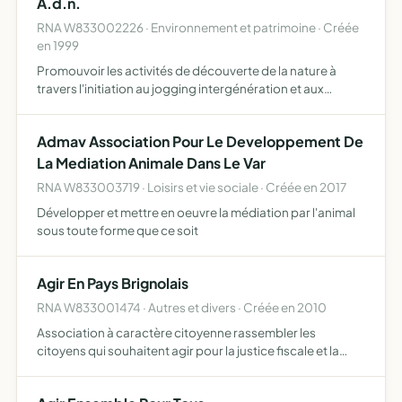
A.d.n.
RNA W833002226 · Environnement et patrimoine · Créée
en 1999
Promouvoir les activités de découverte de la nature à
travers l'initiation au jogging intergénération et aux
activités d'endurance telles que la marche en colline,
orientées vers le tout public
Admav Association Pour Le Developpement De
La Mediation Animale Dans Le Var
RNA W833003719 · Loisirs et vie sociale · Créée en 2017
Développer et mettre en oeuvre la médiation par l'animal
sous toute forme que ce soit
Agir En Pays Brignolais
RNA W833001474 · Autres et divers · Créée en 2010
Association à caractère citoyenne rassembler les
citoyens qui souhaitent agir pour la justice fiscale et la
transparence dans la gestion communale buts plus
particuliers protection des cantines de la commune de