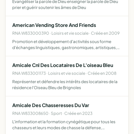
Évangéliser la parole de Dieu enseigner la parole de Dieu
prier et guérir soutenir les âmes de Dieu
American Vending Store And Friends
RNA W833000390 · Loisirs et vie sociale · Créée en 2009
Promotion et développement d'activités sous forme
d'échanges linguistiques, gastronomiques, artistiques,
culturels, commerciaux, professionnels, sportifs
association vendant des produits et des services
Amicale Cnl Des Locataires De L'oiseau Bleu
rencontres interna…
RNA W833001173 · Loisirs et vie sociale · Créée en 2008
Représenter et défendre les intérêts des locataires de la
résidence l'Oiseau Bleu de Brignoles
Amicale Des Chasseresses Du Var
RNA W833008650 · Sport · Créée en 2023
L'information et la formation cynégétique pour tous les
chasseurs et leurs modes de chasse la défense,
l'amélioration et la gestion de la chasse dans le respect