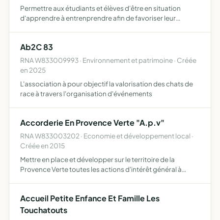
Permettre aux étudiants et élèves d'être en situation
d'apprendre à entrenprendre afin de favoriser leur
insertion professionnelle permettre aux jeunes de
prendre des initiatives et des responsabilités d'apprendre
Ab2C 83
à trava…
RNA W833009993 · Environnement et patrimoine · Créée
en 2025
L'association à pour objectif la valorisation des chats de
race à travers l'organisation d'événements
Accorderie En Provence Verte "A.p.v"
RNA W833003202 · Economie et développement local ·
Créée en 2015
Mettre en place et développer sur le territoire de la
Provence Verte toutes les actions d'intérêt général à
caractère social, familial, culturel, éducatif et
philanthropique basées sur l'activité sur l'activité
Accueil Petite Enfance Et Famille Les
d'Accorder…
Touchatouts