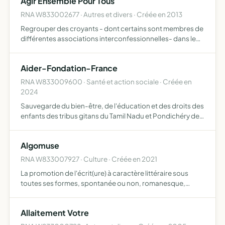
Agir Ensemble Pour Tous
Brignoles,…
RNA W833002677 · Autres et divers · Créée en 2013
Regrouper des croyants - dont certains sont membres de
différentes associations interconfessionnelles- dans le
but de promouvoir des actions communes (organisation
de débats publics, prises de paroles publiques,
Aider-Fondation-France
pétitions…
RNA W833009600 · Santé et action sociale · Créée en
2024
Sauvegarde du bien-être, de l'éducation et des droits des
enfants des tribus gitans du Tamil Nadu et Pondichéry de
tous les enfants défavorisés, orphelins, sans distinction
de caste, religion ou langue
Algomuse
RNA W833007927 · Culture · Créée en 2021
La promotion de l'écrit(ure) à caractère littéraire sous
toutes ses formes, spontanée ou non, romanesque,
poétique, philosophique, etc, et par tout moyen
Allaitement Votre