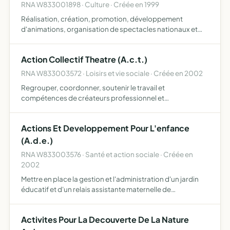
RNA W833001898 · Culture · Créée en 1999
Réalisation, création, promotion, développement
d'animations, organisation de spectacles nationaux et
internationaux de tous ordres élaboration d'équipes
d'animations en milieu scolaire et urbain
Action Collectif Theatre (A.c.t.)
RNA W833003572 · Loisirs et vie sociale · Créée en 2002
Regrouper, coordonner, soutenir le travail et
compétences de créateurs professionnel et
indépendants d'associations professionnels dans le
domaine des arts et du spectacle vivant intervenant dans
Actions Et Developpement Pour L'enfance
divers secteurs culturels…
(A.d.e.)
RNA W833003576 · Santé et action sociale · Créée en
2002
Mettre en place la gestion et l'administration d'un jardin
éducatif et d'un relais assistante maternelle de
développer des projets en diraction de l'enfance et de la
parentalité
Activites Pour La Decouverte De La Nature