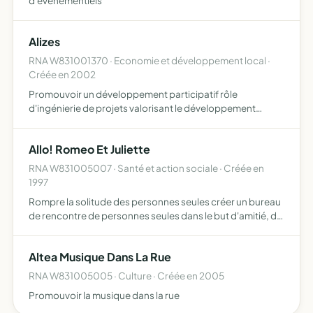
d'événementiels
Alizes
RNA W831001370 · Economie et développement local ·
Créée en 2002
Promouvoir un développement participatif rôle
d'ingénierie de projets valorisant le développement
humain participatif et durable souci de veille et de
prospective intégrant des problèmatiques de lien social
Allo! Romeo Et Juliette
développer des…
RNA W831005007 · Santé et action sociale · Créée en
1997
Rompre la solitude des personnes seules créer un bureau
de rencontre de personnes seules dans le but d'amitié, de
mariage, de recherche de personnes disparues, dans
l'intérêt des familles aide aux personnes âgées, aide au…
Altea Musique Dans La Rue
RNA W831005005 · Culture · Créée en 2005
Promouvoir la musique dans la rue