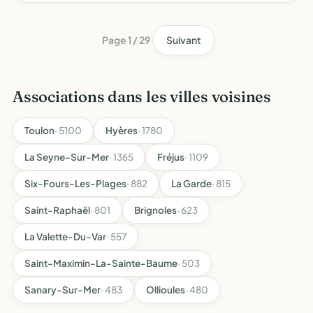
Page 1 / 29
Suivant
Associations dans les villes voisines
Toulon
· 5100
Hyères
· 1780
La Seyne-Sur-Mer
· 1365
Fréjus
· 1109
Six-Fours-Les-Plages
· 882
La Garde
· 815
Saint-Raphaël
· 801
Brignoles
· 623
La Valette-Du-Var
· 557
Saint-Maximin-La-Sainte-Baume
· 503
Sanary-Sur-Mer
· 483
Ollioules
· 480