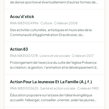
de danse sportive et éventuellement d'autres formes de
danses de loisirs et autre pratique culturel, d'art, pour
toutes personnes et toutes personnes porteuse d'un…
Acou'd'stick
RNA W831004996 · Culture · Créée en 2008
Des activités culturelles, artistiques et musicales de la
Communauté d'Agglomération Dracénoise, du
département du Var, et de la région PACA et par extension
au niveau national Des activités culturelles exploitant les
Action 83
out…
RNA W831007278 · Loisirs et vie sociale · Créée en 2017
Prolongement de l'exercice du culte de l'église Présence
la création, la gestion, l'animation et le développement d
uvres d'entraide, d'assistance, d'enseignement fondés
sur les principes évangéliques tant pour les enfant…
Action Pour La Jeunesse Et La Famille (A.j.f.)
RNA W831002625 · Santé et action sociale · Créée en 1983
Éducation populaire sur la base de l'idéal évangélique
accueillir, héberger, conseiller, orienter, aider les jeunes
mineurs ou majeurs, moralement, matériellement,