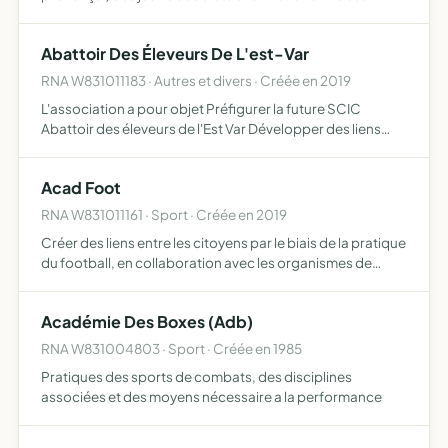
membres des relations d'amitié et de bonne camaraderie
Abattoir Des Éleveurs De L'est-Var
RNA W831011183 · Autres et divers · Créée en 2019
L'association a pour objet Préfigurer la future SCIC
Abattoir des éleveurs de l'Est Var Développer des liens
sociaux et mobiliser les acteurs locaux, les collectivités
locales et la population autour de la création de la …
Acad Foot
RNA W831011161 · Sport · Créée en 2019
Créer des liens entre les citoyens par le biais de la pratique
du football, en collaboration avec les organismes de
proximités par l'élaboration de projets sportifs
socioculturels d'animation, d'accompagnement au
Académie Des Boxes (Adb)
développ…
RNA W831004803 · Sport · Créée en 1985
Pratiques des sports de combats, des disciplines
associées et des moyens nécessaire a la performance