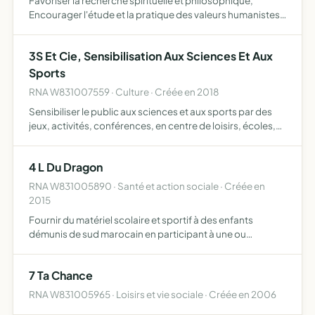
Favoriser la recherche spirituelle et philosophique,
Encourager l'étude et la pratique des valeurs humanistes,
éthiques et morales Promouvoir la solidarité, l'entraide et
l'harmonie entre ses membres et dans la société Co…
3S Et Cie, Sensibilisation Aux Sciences Et Aux
Sports
RNA W831007559 · Culture · Créée en 2018
Sensibiliser le public aux sciences et aux sports par des
jeux, activités, conférences, en centre de loisirs, écoles,
manifestations, salons ou tout autre lieu acceptant du
public
4 L Du Dragon
RNA W831005890 · Santé et action sociale · Créée en
2015
Fournir du matériel scolaire et sportif à des enfants
démunis de sud marocain en participant à une ou
plusieurs éditions du rallye-raid humanitaire trophy à bord
d'une renault 4l
7 Ta Chance
RNA W831005965 · Loisirs et vie sociale · Créée en 2006