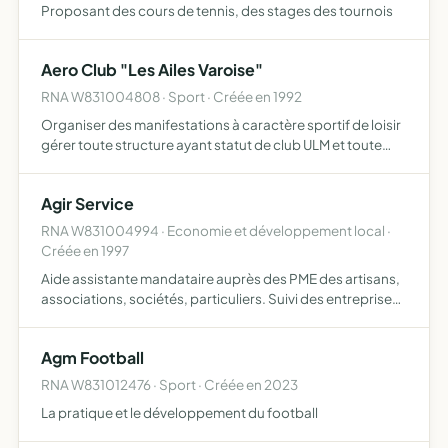
Proposant des cours de tennis, des stages des tournois
Aero Club "Les Ailes Varoise"
RNA W831004808 · Sport · Créée en 1992
Organiser des manifestations à caractère sportif de loisir
gérer toute structure ayant statut de club ULM et toute
activité s'y rattachant
Agir Service
RNA W831004994 · Economie et développement local ·
Créée en 1997
Aide assistante mandataire auprès des PME des artisans,
associations, sociétés, particuliers. Suivi des entreprises,
leur travaux, tenues de comptes et leur gestion
Agm Football
RNA W831012476 · Sport · Créée en 2023
La pratique et le développement du football