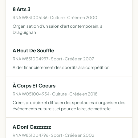
8 Arts 3
RNA W831005136 · Culture · Créée en 2000
Organisation d'un salon d'art contemporain, à
Draguignan
A Bout De Souffle
RNA W831004997 · Sport · Créée en 2007
Aider financièrement des sportifs à la compétition
À Corps Et Coeurs
RNA W051004934 · Culture · Créée en 2018
Créer, produire et diffuser des spectacles d'organiser des
événements culturels, et pour ce faire, de mettre le
matériel nécessaire à disposition de développer la
recherche artistique et toutes activités connexes et
A Donf Gazzzzzz
conve…
RNA W831004796 · Sport · Créée en 2002