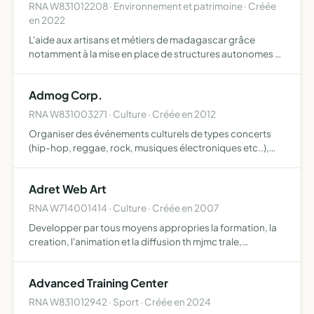
RNA W831012208 · Environnement et patrimoine · Créée
en 2022
L'aide aux artisans et métiers de madagascar grâce
notamment à la mise en place de structures autonomes et
viables, indépendantes, telles des coopératives, en
respect et protection de l'environnement et des
Admog Corp.
populations lo…
RNA W831003271 · Culture · Créée en 2012
Organiser des événements culturels de types concerts
(hip-hop, reggae, rock, musiques électroniques etc..),
spectacles vivants et performances artistiques (peintres,
graffeurs, sculpteurs, etc...), journées découvertes (m…
Adret Web Art
RNA W714001414 · Culture · Créée en 2007
Developper par tous moyens appropries la formation, la
creation, l'animation et la diffusion th mjmc trale,
artistique et culturelle.
Advanced Training Center
RNA W831012942 · Sport · Créée en 2024