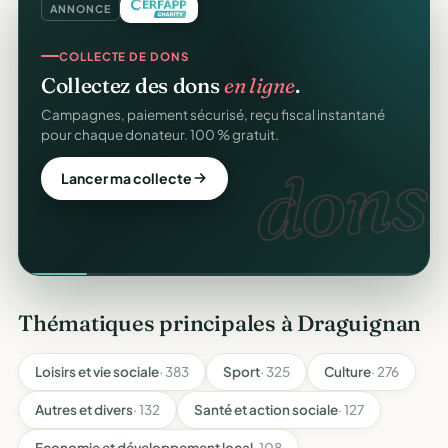
ANNONCE
COLLECTE DE DONS
Collectez des dons
en ligne
.
Campagnes, paiement sécurisé, reçu fiscal instantané
pour chaque donateur. 100 % gratuit.
dons.
Lancer ma collecte
Thématiques principales à Draguignan
Loisirs et vie sociale
· 383
Sport
· 325
Culture
· 276
Autres et divers
· 132
Santé et action sociale
· 127
Economie et développement local
· 108