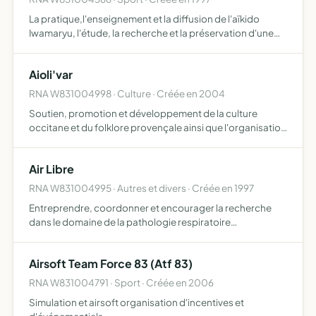
La pratique,l'enseignement et la diffusion de l'aïkido
Iwamaryu, l'étude, la recherche et la préservation d'une
pratique authentique et conforme à l'esprit du fondateur
maître ueshiba
Aioli'var
RNA W831004998 · Culture · Créée en 2004
Soutien, promotion et développement de la culture
occitane et du folklore provençale ainsi que l'organisation
de manifestations culturelles et sportives
Air Libre
RNA W831004995 · Autres et divers · Créée en 1997
Entreprendre, coordonner et encourager la recherche
dans le domaine de la pathologie respiratoire
entreprendre, coordonner toute action éducative,
informative et de formation dans le domaine de la
Airsoft Team Force 83 (Atf 83)
pathologie respiratoire …
RNA W831004791 · Sport · Créée en 2006
Simulation et airsoft organisation d'incentives et