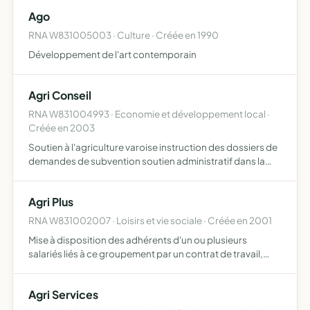
Ago
RNA W831005003 · Culture · Créée en 1990
Développement de l'art contemporain
Agri Conseil
RNA W831004993 · Economie et développement local ·
Créée en 2003
Soutien à l'agriculture varoise instruction des dossiers de
demandes de subvention soutien administratif dans la
conception, l'avancement ou la formalisation de dossiers
de demandes de subvention réalisation des études et…
Agri Plus
RNA W831002007 · Loisirs et vie sociale · Créée en 2001
Mise à disposition des adhérents d'un ou plusieurs
salariés liés à ce groupement par un contrat de travail,
sans but lucratif
Agri Services