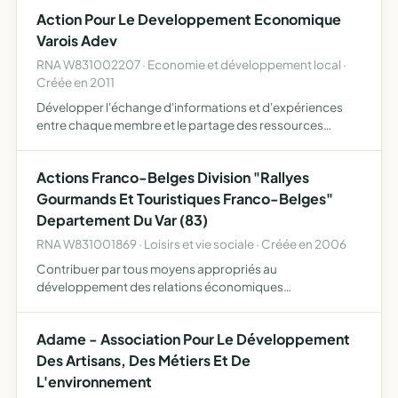
spirituellement procurer des vacances saines au point de
Action Pour Le Developpement Economique
…
Varois Adev
RNA W831002207 · Economie et développement local ·
Créée en 2011
Développer l'échange d'informations et d'expériences
entre chaque membre et le partage des ressources
enrichir les connaissances professionnelles ( juridiques
fiscales sociales administratives) de ses membres faire un
Actions Franco-Belges Division "Rallyes
lie…
Gourmands Et Touristiques Franco-Belges"
Departement Du Var (83)
RNA W831001869 · Loisirs et vie sociale · Créée en 2006
Contribuer par tous moyens appropriés au
développement des relations économiques
commerciales spécifiques au tourisme et aux loisirs des
commerces de bouche entre la région PACA et la région
Adame - Association Pour Le Développement
francophone de Belgique promou…
Des Artisans, Des Métiers Et De
L'environnement