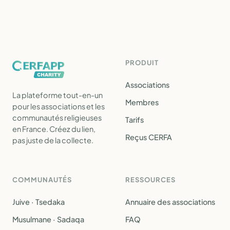
PRODUIT
Associations
La plateforme tout-en-un
Membres
pour les associations et les
communautés religieuses
Tarifs
en France. Créez du lien,
Reçus CERFA
pas juste de la collecte.
COMMUNAUTÉS
RESSOURCES
Juive · Tsedaka
Annuaire des associations
Musulmane · Sadaqa
FAQ