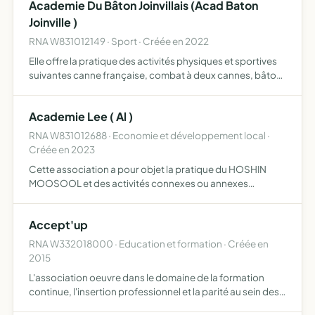
Academie Du Bâton Joinvillais (Acad Baton
Joinville )
RNA W831012149 · Sport · Créée en 2022
Elle offre la pratique des activités physiques et sportives
suivantes canne française, combat à deux cannes, bâton
fédéral, et bâton militaire de l'école de joinville
Academie Lee ( Al )
RNA W831012688 · Economie et développement local ·
Créée en 2023
Cette association a pour objet la pratique du HOSHIN
MOOSOOL et des activités connexes ou annexes
associés La vente et/ou la revente, rétrocession de
matériel dédié aux activités L'organisation d'évènements
Accept'up
et de stages d…
RNA W332018000 · Education et formation · Créée en
2015
L'association oeuvre dans le domaine de la formation
continue, l'insertion professionnel et la parité au sein des
entreprises développer les réseaux de partenaire