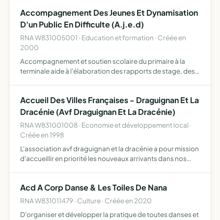
sociaux, économiques et institutionnels en faveur de
Accompagnement Des Jeunes Et Dynamisation
l'ins…
D'un Public En Difficulte (A.j.e.d)
RNA W831005001 · Education et formation · Créée en
2000
Accompagnement et soutien scolaire du primaire à la
terminale aide à l'élaboration des rapports de stage, des
mémoires aide a l'insertion après la formation initiale
(recherche de contrat, de nouvel établissement,...)
Accueil Des Villes Françaises - Draguignan Et La
Dracénie (Avf Draguignan Et La Dracénie)
RNA W831001008 · Economie et développement local ·
Créée en 1998
L'association avf draguignan et la dracénie a pour mission
d'accueillir en priorité les nouveaux arrivants dans nos
villes et les personnes en recherche de lien social pour
favoriser la création et le développement d'un r…
Acd A Corp Danse & Les Toiles De Nana
RNA W831011479 · Culture · Créée en 2020
D'organiser et développer la pratique de toutes danses et