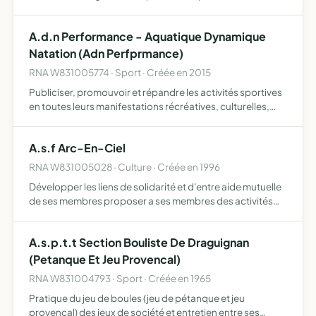
sculptures, conférences, voyages, échanges culturels
A.d.n Performance - Aquatique Dynamique
Natation (Adn Perfprmance)
RNA W831005774 · Sport · Créée en 2015
Publiciser, promouvoir et répandre les activités sportives
en toutes leurs manifestations récréatives, culturelles,
éducatives et compétitive, dans le temps libre prévue à
cet effet organiser et gérer le centre de prépara…
A.s.f Arc-En-Ciel
RNA W831005028 · Culture · Créée en 1996
Développer les liens de solidarité et d'entre aide mutuelle
de ses membres proposer a ses membres des activités
sociales, éducatives, artistique, sportives et culturelles
A.s.p.t.t Section Bouliste De Draguignan
(Petanque Et Jeu Provencal)
RNA W831004793 · Sport · Créée en 1965
Pratique du jeu de boules (jeu de pétanque et jeu
provençal) des jeux de société et entretien entre ses