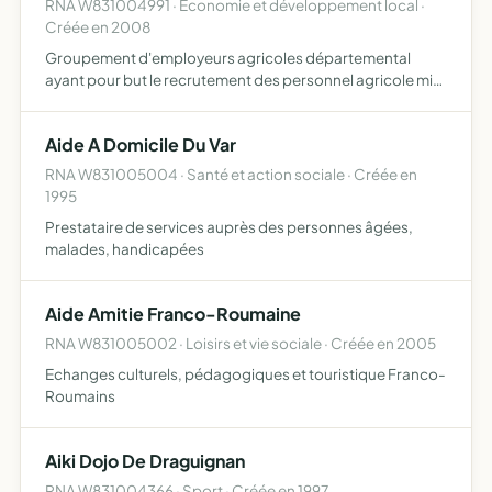
RNA W831004991 · Economie et développement local ·
Créée en 2008
Groupement d'employeurs agricoles départemental
ayant pour but le recrutement des personnel agricole mis
à la disposition des exploitants agricoles sans formalités
administratives
Aide A Domicile Du Var
RNA W831005004 · Santé et action sociale · Créée en
1995
Prestataire de services auprès des personnes âgées,
malades, handicapées
Aide Amitie Franco-Roumaine
RNA W831005002 · Loisirs et vie sociale · Créée en 2005
Echanges culturels, pédagogiques et touristique Franco-
Roumains
Aiki Dojo De Draguignan
RNA W831004366 · Sport · Créée en 1997