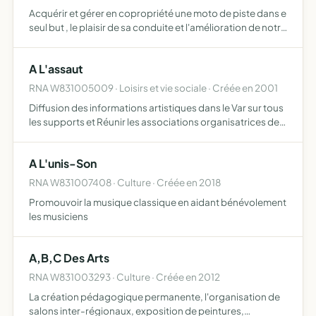
Acquérir et gérer en copropriété une moto de piste dans e
seul but , le plaisir de sa conduite et l'amélioration de notre
pilotage pouvant nous servir dans la vie de tous les jours
A L'assaut
RNA W831005009 · Loisirs et vie sociale · Créée en 2001
Diffusion des informations artistiques dans le Var sur tous
les supports et Réunir les associations organisatrices de
manifestations autour de projets socio-culturels
A L'unis-Son
RNA W831007408 · Culture · Créée en 2018
Promouvoir la musique classique en aidant bénévolement
les musiciens
A,B,C Des Arts
RNA W831003293 · Culture · Créée en 2012
La création pédagogique permanente, l'organisation de
salons inter-régionaux, exposition de peintures,