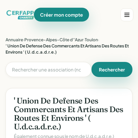
Créer mon compte
Annuaire
›
Provence-Alpes-Côte d''Azur
›
Toulon
›
' Union De Defense Des Commercants Et Artisans Des Routes Et
Environs ' ( U.d.c.a.d.r.e.)
Rechercher
' Union De Defense Des
Commercants Et Artisans Des
Routes Et Environs ' (
U.d.c.a.d.r.e.)
Également connue sous le nom de
U.d.c.a.d.r.e.)