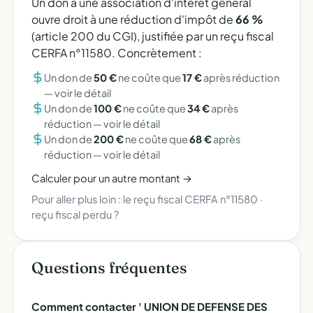
Un don à une association d'intérêt général
ouvre droit à une réduction d'impôt de
66 %
(article 200 du CGI), justifiée par un reçu fiscal
CERFA n°11580. Concrètement :
Un don de
50 €
ne coûte que
17 €
après réduction
—
voir le détail
Un don de
100 €
ne coûte que
34 €
après
réduction —
voir le détail
Un don de
200 €
ne coûte que
68 €
après
réduction —
voir le détail
Calculer pour un autre montant →
Pour aller plus loin :
le reçu fiscal CERFA n°11580
·
reçu fiscal perdu ?
Questions fréquentes
Comment contacter ' UNION DE DEFENSE DES