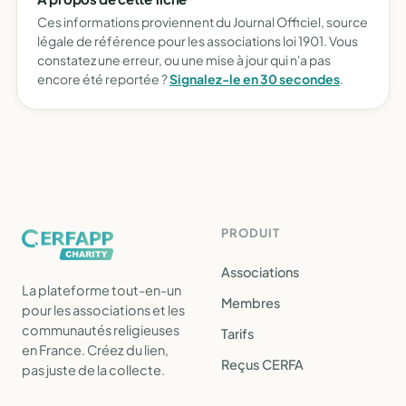
Ces informations proviennent du Journal Officiel, source
légale de référence pour les associations loi 1901. Vous
constatez une erreur, ou une mise à jour qui n'a pas
encore été reportée ?
Signalez-le en 30 secondes
.
PRODUIT
Associations
La plateforme tout-en-un
Membres
pour les associations et les
communautés religieuses
Tarifs
en France. Créez du lien,
Reçus CERFA
pas juste de la collecte.