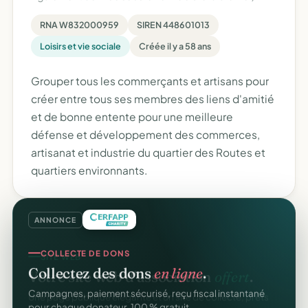
RNA W832000959
SIREN 448601013
Loisirs et vie sociale
Créée il y a 58 ans
Grouper tous les commerçants et artisans pour
créer entre tous ses membres des liens d'amitié
et de bonne entente pour une meilleure
défense et développement des commerces,
artisanat et industrie du quartier des Routes et
quartiers environnants.
ANNONCE
COLLECTE DE DONS
Collectez des dons
en ligne
.
Campagnes, paiement sécurisé, reçu fiscal instantané
pour chaque donateur. 100 % gratuit.