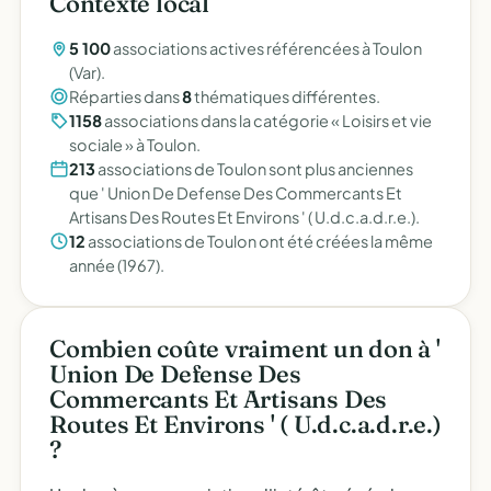
Contexte local
5 100
associations actives référencées à Toulon
(Var).
Réparties dans
8
thématiques différentes.
1158
associations dans la catégorie « Loisirs et vie
sociale » à Toulon.
213
associations de Toulon sont plus anciennes
que ' Union De Defense Des Commercants Et
Artisans Des Routes Et Environs ' ( U.d.c.a.d.r.e.).
12
associations de Toulon ont été créées la même
année (1967).
Combien coûte vraiment un don à '
Union De Defense Des
Commercants Et Artisans Des
Routes Et Environs ' ( U.d.c.a.d.r.e.)
?