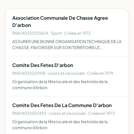
Association Communale De Chasse Agree
D'arbon
RNA W312000604 · Sport · Créée en 1972
ASSURER UNE BONNE ORGANISATION TECHNIQUE DE LA
CHASSE, FAVORISER SUR SON TERRITOIRE LE
DEVELOPPEMENT DU GIBIER ET DE LA FAUNE SAUVAGE
DANS LE RESPECT D'UN VERITABLE EQUILIBRE AGRO-
Comite Des Fetes D'arbon
SYLVO-CYNEGETIQUE, L'EDUCATION CYNEGETIQU…
RNA W312001918 · Loisirs et vie sociale · Créée en 1979
Organisation de la fête locale et des festivités de la
commune d'Arbon
Comite Des Fetes De La Commune D'arbon
RNA W312001493 · Loisirs et vie sociale · Créée en 1973
Organisation de la fête locale et des festivités de la
commune d'Arbon