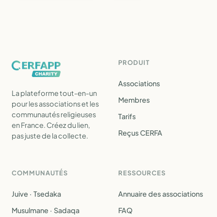
PRODUIT
Associations
La plateforme tout-en-un
Membres
pour les associations et les
communautés religieuses
Tarifs
en France. Créez du lien,
Reçus CERFA
pas juste de la collecte.
COMMUNAUTÉS
RESSOURCES
Juive · Tsedaka
Annuaire des associations
Musulmane · Sadaqa
FAQ