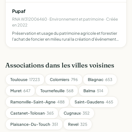
Pupaf
RNA W312006460 · Environnement et patrimoine · Créée
en 2022
Préservation et usage du patrimoine agricole et forestier
l'achat de foncier en milieu rural la création d'événements
(éducation populaire et animations culturelles) sur le
thème du vivant
Associations dans les villes voisines
Toulouse
· 17223
Colomiers
· 796
Blagnac
· 653
Muret
· 647
Tournefeuille
· 568
Balma
· 514
Ramonville-Saint-Agne
· 488
Saint-Gaudens
· 465
Castanet-Tolosan
· 365
Cugnaux
· 352
Plaisance-Du-Touch
· 351
Revel
· 325