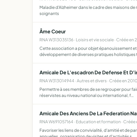
Maladie d'Alzheimer dans le cadre des maisons de r
soignants
Âme Coeur
RNA W313035136 · Loisirs et vie sociale · Créée en 
Cette association a pour objet épanouissement et b
développement de diverses pratiques holistiques 
Amicale De L'escadron De Defense Et D'in
RNA W313014944 · Autres et divers · Créée en 201
Permettre à ses membres de se regrouper pour faire 
réservistes au niveau national ou international, f…
Amicale Des Anciens De La Federation Nat
RNA W691057164 · Education et formation · Créée 
Favoriser les liens de convivialité, d'amitié et de
annuelles, organisation de visites et d'activités s…