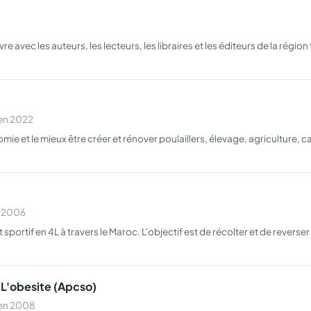
 avec les auteurs, les lecteurs, les libraires et les éditeurs de la région
 en 2022
 et le mieux être créer et rénover poulaillers, élevage, agriculture, ca
n 2006
 sportif en 4L à travers le Maroc. L'objectif est de récolter et de revers
 L'obesite (Apcso)
 en 2008