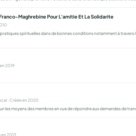
e Franco-Maghrebine Pour L'amitie Et La Solidarite
2010
pratiques spirituelles dans de bonnes conditions notamment à travers la 
 en 2019
cal · Créée en 2020
mun les moyens des membres en vue de répondre aux demandes de tran
 en 2013