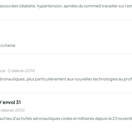
 associées (diabète, hypertension, apnées du sommeil) travailler sur l'est
Occitanie
al · Créée en 2010
ronautiques, plus particulièrement aux nouvelles technologies au profit d
'envol 31
Créée en 2010
t lieu d'activités aéronautiques civiles et militaires depuis le 23 novem