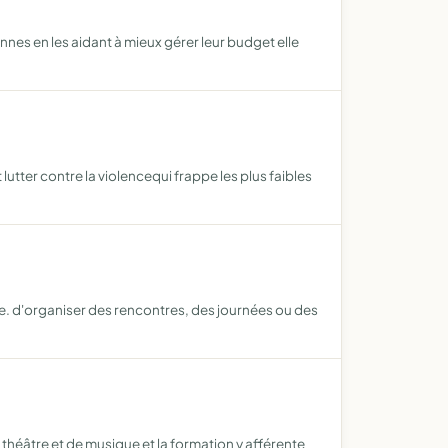
nnes en les aidant à mieux gérer leur budget elle
 lutter contre la violencequi frappe les plus faibles
. d'organiser des rencontres, des journées ou des
e théâtre et de musique et la formation y afférente