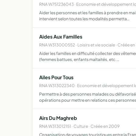
RNA W751236043 · Economie et développement loc
Aider les personnes et les familles à prendre en mai
intervient selon toutes les modalités permetta…
Aides Aux Familles
RNA W313000552 · Loisirs et vie sociale · Créée en
Aider les familles en difficulté collecter des vêteme
(femmes battues, enfants maltaités, etc.…
Ailes Pour Tous
RNA W313022340 · Economie et développement loc
Permettre à des personnes malades ou défavorisée
opérations pour mettre en relations ces personnes 
Airs Du Maghreb
RNA W313012151 · Culture · Créée en 2009
Organisation de voyages touristiques entre la France