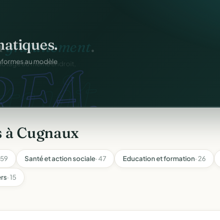
atiques.
FA.
onformes au modèle
s à Cugnaux
 59
Santé et action sociale
· 47
Education et formation
· 26
ers
· 15