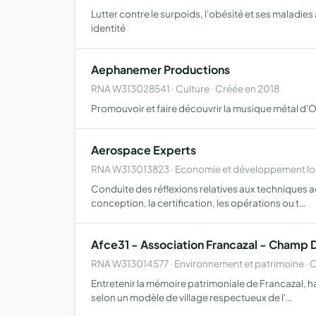
Lutter contre le surpoids, l'obésité et ses maladies
identité
Aephanemer Productions
RNA W313028541 · Culture · Créée en 2018
Promouvoir et faire découvrir la musique métal d'
Aerospace Experts
RNA W313013823 · Economie et développement loc
Conduite des réflexions relatives aux techniques aé
conception, la certification, les opérations ou t…
Afce31 - Association Francazal - Champ D
RNA W313014577 · Environnement et patrimoine · 
Entretenir la mémoire patrimoniale de Francazal, hau
selon un modèle de village respectueux de l'…