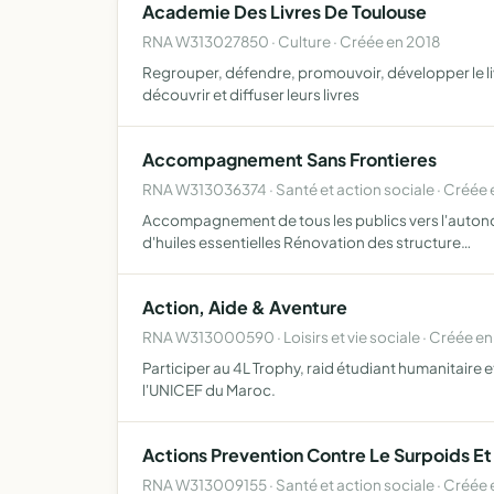
Academie Des Livres De Toulouse
RNA W313027850 · Culture · Créée en 2018
Regrouper, défendre, promouvoir, développer le livre
découvrir et diffuser leurs livres
Accompagnement Sans Frontieres
RNA W313036374 · Santé et action sociale · Créée
Accompagnement de tous les publics vers l'autonomie
d'huiles essentielles Rénovation des structure…
Action, Aide & Aventure
RNA W313000590 · Loisirs et vie sociale · Créée e
Participer au 4L Trophy, raid étudiant humanitaire et
l'UNICEF du Maroc.
Actions Prevention Contre Le Surpoids Et
RNA W313009155 · Santé et action sociale · Créée