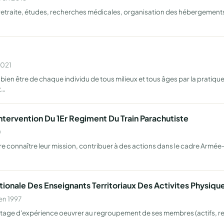
etraite, études, recherches médicales, organisation des hébergements, 
2021
ien être de chaque individu de tous milieux et tous âges par la pratique
t…
tervention Du 1Er Regiment Du Train Parachutiste
0
connaître leur mission, contribuer à des actions dans le cadre Armée-Nat
ionale Des Enseignants Territoriaux Des Activites Physiqu
en 1997
 partage d'expérience oeuvrer au regroupement de ses membres (actifs, r