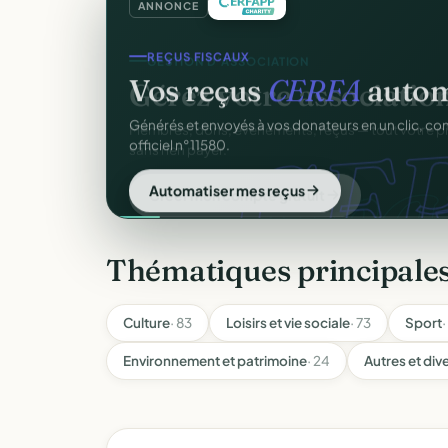
ANNONCE
REÇUS FISCAUX
Vos reçus
CERFA
autom
CER
Générés et envoyés à vos donateurs en un clic, c
officiel n°11580.
Automatiser mes reçus
Thématiques principale
Culture
· 83
Loisirs et vie sociale
· 73
Sport
·
Environnement et patrimoine
· 24
Autres et div