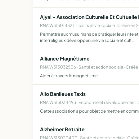
Ajyal - Association Culturelle Et Cultuell
RNA W313014321 · Loisirs et vie sociale · Créée en 
Permettre aux musulmans de pratiquer leurs rite et 
interreligieux développer une vie sociale et cult…
Alliance Magnétisme
RNA W313032506 · Santé et action sociale · Créée
Aider à travers le magnétisme
Allo Banlieues Taxis
RNA W313034493 · Economie et développement lo
Cette association a pour objet de mettre en com
Alzheimer Retraite
RNA W313020400 · Santé et action sociale · Créée