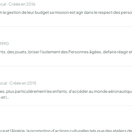
al · Créée en 2016
n la gestion de leur budget sa mission est agir dans le respect des perso
 1990
nts, des jouets, briser l'isolement des Personnes âgées, defaire réagir et
al · Créée en 2015
s, plus particulièrement les enfants, d'accéder au monde aéronautique
et l…
 et l'Algérie, la promotion d'actions culturelles tels que des ateliers d