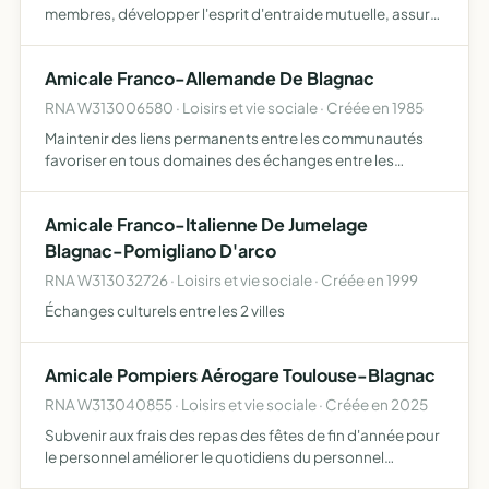
membres, développer l'esprit d'entraide mutuelle, assurer
le soutien juridique et moral de ses membres dans le cadre
de leur fonction, assister et conseiller ses …
Amicale Franco-Allemande De Blagnac
RNA W313006580 · Loisirs et vie sociale · Créée en 1985
Maintenir des liens permanents entre les communautés
favoriser en tous domaines des échanges entre les
habitants des deux pays pour développer, par une
meilleure compréhension mutuelle, le sentiment vivant de
Amicale Franco-Italienne De Jumelage
la fraternit…
Blagnac-Pomigliano D'arco
RNA W313032726 · Loisirs et vie sociale · Créée en 1999
Échanges culturels entre les 2 villes
Amicale Pompiers Aérogare Toulouse-Blagnac
RNA W313040855 · Loisirs et vie sociale · Créée en 2025
Subvenir aux frais des repas des fêtes de fin d'année pour
le personnel améliorer le quotidiens du personnel
favoriser la pratique d'activités sportives et de loisirs