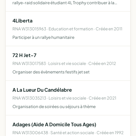
rallye-raid solidaire étudiant 4L Trophy contribuer à la
protection de l'environnement au Maroc
4Liberta
RNA W313015963 · Education et formation · Créée en 2011
Participer à un rallye humanitaire
72 H Jet-7
RNA W313017583 · Loisirs et vie sociale · Créée en 2012
Organiser des évènements festifs jet set
A La Lueur Du Candélabre
RNA W313035213 · Loisirs et vie sociale · Créée en 2021
Organisation de soirées ou séjours à thème
Adages (Aide A Domicile Tous Ages)
RNA W313006438 · Santé et action sociale · Créée en 1992