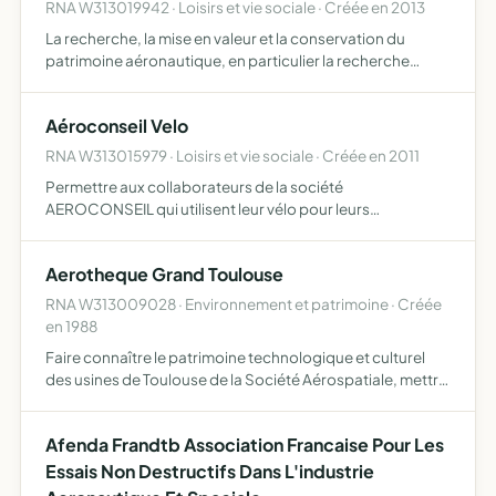
RNA W313019942 · Loisirs et vie sociale · Créée en 2013
La recherche, la mise en valeur et la conservation du
patrimoine aéronautique, en particulier la recherche
d'épaves, de vestiges issus de crashs d'avions, restitués
dans leur contexte historique, la constitution de collec…
Aéroconseil Velo
RNA W313015979 · Loisirs et vie sociale · Créée en 2011
Permettre aux collaborateurs de la société
AEROCONSEIL qui utilisent leur vélo pour leurs
déplacements domicile/travail de bénéficier des moyens
matériels mis à leur disposition dans le local atelier vélo
Aerotheque Grand Toulouse
afin de réparer …
RNA W313009028 · Environnement et patrimoine · Créée
en 1988
Faire connaître le patrimoine technologique et culturel
des usines de Toulouse de la Société Aérospatiale, mettre
en valeur les réalisations passées et présentes et montrer
comment elles s'inscrivent dans une perspective …
Afenda Frandtb Association Francaise Pour Les
Essais Non Destructifs Dans L'industrie