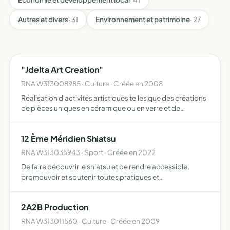
Autres et divers
· 31
Environnement et patrimoine
· 27
"Jdelta Art Creation"
RNA W313008985 · Culture · Créée en 2008
Réalisation d'activités artistiques telles que des créations
de pièces uniques en céramique ou en verre et de
peintures, et organisation de manifestations telles qu'un
stage ou une exposition d'objets, notamment créés par…
12 Ème Méridien Shiatsu
RNA W313035943 · Sport · Créée en 2022
De faire découvrir le shiatsu et de rendre accessible,
promouvoir et soutenir toutes pratiques et
connaissances destinées à favoriser l'harmonie de l'esprit
et du corps dans un but de prévention, de santé, de bien-
2A2B Production
être et…
RNA W313011560 · Culture · Créée en 2009