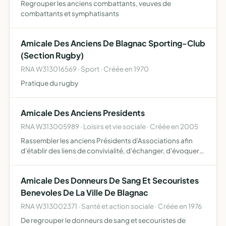
Regrouper les anciens combattants, veuves de
combattants et symphatisants
Amicale Des Anciens De Blagnac Sporting-Club
(Section Rugby)
RNA W313016569 · Sport · Créée en 1970
Pratique du rugby
Amicale Des Anciens Presidents
RNA W313005989 · Loisirs et vie sociale · Créée en 2005
Rassembler les anciens Présidents d'Associations afin
d'établir des liens de convivialité, d'échanger, d'évoquer
des souvenirs et éventuellement de répondre aux
questions ou attentes des dirigeants bénévoles
Amicale Des Donneurs De Sang Et Secouristes
d'association…
Benevoles De La Ville De Blagnac
RNA W313002371 · Santé et action sociale · Créée en 1976
De regrouper le donneurs de sang et secouristes de