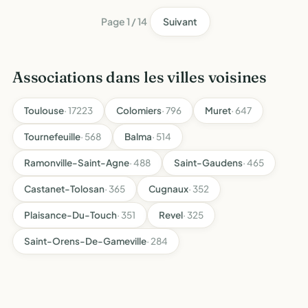
Page 1 / 14
Suivant
Associations dans les villes voisines
Toulouse
· 17223
Colomiers
· 796
Muret
· 647
Tournefeuille
· 568
Balma
· 514
Ramonville-Saint-Agne
· 488
Saint-Gaudens
· 465
Castanet-Tolosan
· 365
Cugnaux
· 352
Plaisance-Du-Touch
· 351
Revel
· 325
Saint-Orens-De-Gameville
· 284