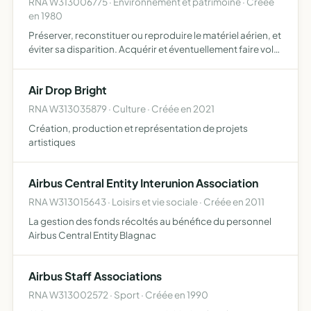
RNA W313006775 · Environnement et patrimoine · Créée
en 1980
Préserver, reconstituer ou reproduire le matériel aérien, et
éviter sa disparition. Acquérir et éventuellement faire voler
du matériel aérien reconstitué ou réplique
Air Drop Bright
RNA W313035879 · Culture · Créée en 2021
Création, production et représentation de projets
artistiques
Airbus Central Entity Interunion Association
RNA W313015643 · Loisirs et vie sociale · Créée en 2011
La gestion des fonds récoltés au bénéfice du personnel
Airbus Central Entity Blagnac
Airbus Staff Associations
RNA W313002572 · Sport · Créée en 1990