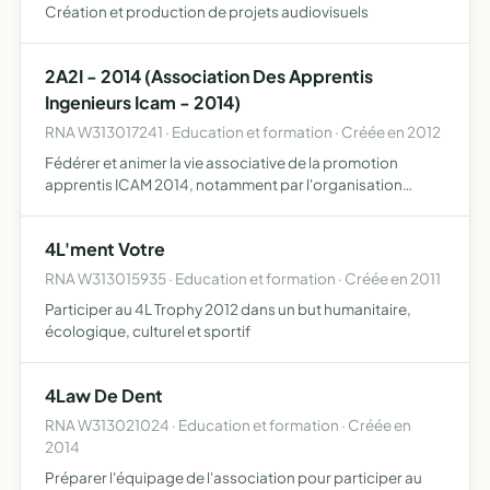
Création et production de projets audiovisuels
2A2I - 2014 (Association Des Apprentis
Ingenieurs Icam - 2014)
RNA W313017241 · Education et formation · Créée en 2012
Fédérer et animer la vie associative de la promotion
apprentis ICAM 2014, notamment par l'organisation
d'activités de tous types et de manifestations pour la
promotion promouvoir la solidarité et la cohésion des
4L'ment Votre
étudiants…
RNA W313015935 · Education et formation · Créée en 2011
Participer au 4L Trophy 2012 dans un but humanitaire,
écologique, culturel et sportif
4Law De Dent
RNA W313021024 · Education et formation · Créée en
2014
Préparer l'équipage de l'association pour participer au