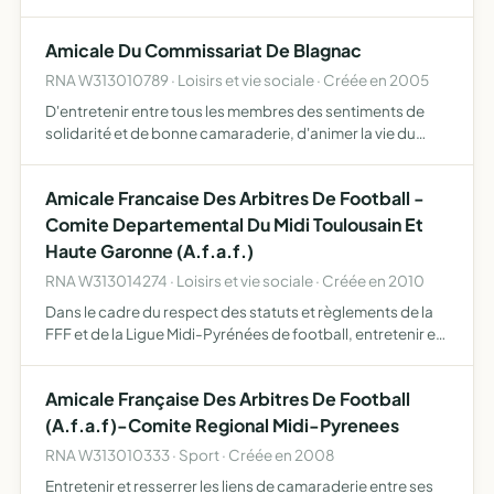
Amicale Du Commissariat De Blagnac
RNA W313010789 · Loisirs et vie sociale · Créée en 2005
D'entretenir entre tous les membres des sentiments de
solidarité et de bonne camaraderie, d'animer la vie du
commissariat
Amicale Francaise Des Arbitres De Football -
Comite Departemental Du Midi Toulousain Et
Haute Garonne (A.f.a.f.)
RNA W313014274 · Loisirs et vie sociale · Créée en 2010
Dans le cadre du respect des statuts et règlements de la
FFF et de la Ligue Midi-Pyrénées de football, entretenir et
resserrer les liens de camaraderie entre ses membres
développer l'esprit d'entraide mutuelle, assurer le…
Amicale Française Des Arbitres De Football
(A.f.a.f)-Comite Regional Midi-Pyrenees
RNA W313010333 · Sport · Créée en 2008
Entretenir et resserrer les liens de camaraderie entre ses