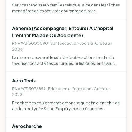
Services rendus aux familles tels que l'aide dans les tâches
ménagères et les activités courantes de la vie
quotidienne, le petit jardinage et les petits travaux de
bricolage, la garde d'enfants et le soutien scolaire, pa…
Aehema (Accompagner, Entourer A L'hopital
L'enfant Malade Ou Accidente)
RNA W313000090 · Santé et action sociale · Créée en
2006
La mise en oeuvre et le suivi de toutes actions tendant à
favoriser des activités culturelles, artistiques, en faveur
des enfants malades ou accidentés ou convalescents,
ainsi que leur famille.
Aero Tools
RNA W313036899 · Education et formation · Créée en
2022
Récolter des équipements aéronautique afin d'enrichir les
ateliers du Lycée Saint-Exupéry et d'améliorer les
conditions d'apprentissages au sein de la formation en
Bac professionnel
Aerocherche