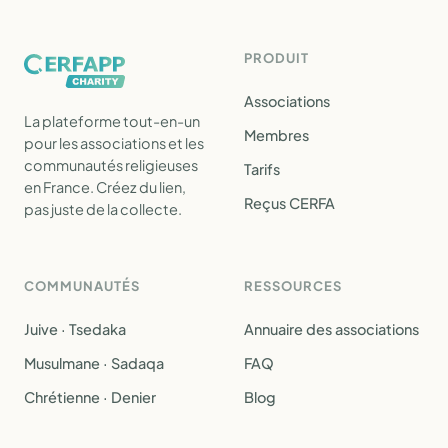
PRODUIT
Associations
La plateforme tout-en-un
Membres
pour les associations et les
communautés religieuses
Tarifs
en France. Créez du lien,
Reçus CERFA
pas juste de la collecte.
COMMUNAUTÉS
RESSOURCES
Juive · Tsedaka
Annuaire des associations
Musulmane · Sadaqa
FAQ
Chrétienne · Denier
Blog