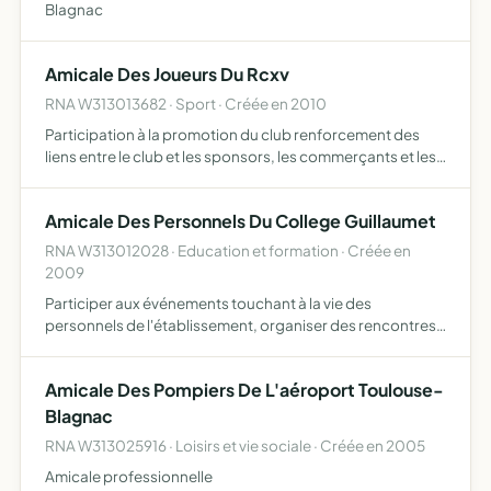
Blagnac
Amicale Des Joueurs Du Rcxv
RNA W313013682 · Sport · Créée en 2010
Participation à la promotion du club renforcement des
liens entre le club et les sponsors, les commerçants et les
supporters renforcement des liens de solidarité et
d'amitié entre les joueurs restauration, amélioration et…
Amicale Des Personnels Du College Guillaumet
RNA W313012028 · Education et formation · Créée en
2009
Participer aux événements touchant à la vie des
personnels de l'établissement, organiser des rencontres
favorisant la convivialité, participer à l'animation de
l'établissement
Amicale Des Pompiers De L'aéroport Toulouse-
Blagnac
RNA W313025916 · Loisirs et vie sociale · Créée en 2005
Amicale professionnelle