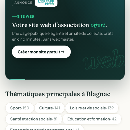
ANNONCE
SITE WEB
Votre site web d'association
offert
.
Une page publique élégante et un site de collecte, prêts
en cinq minutes. Sans webmaster.
web.
Créer mon site gratuit
Thématiques principales à Blagnac
Sport
· 150
Culture
· 141
Loisirs et vie sociale
· 139
Santé et action sociale
· 81
Education et formation
· 42
Economie et développement local
· 41