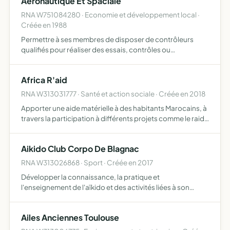
Aeronautique Et Spaciale
RNA W751084280 · Economie et développement local ·
Créée en 1988
Permettre à ses membres de disposer de contrôleurs
qualifiés pour réaliser des essais, contrôles ou
évaluations non destructifs en conformité avec les
règlements de navigabilité
Africa R'aid
RNA W313031777 · Santé et action sociale · Créée en 2018
Apporter une aide matérielle à des habitants Marocains, à
travers la participation à différents projets comme le raid
humanitaire 205 Trophee
Aikido Club Corpo De Blagnac
RNA W313026868 · Sport · Créée en 2017
Développer la connaissance, la pratique et
l'enseignement de l'aïkido et des activités liées à son
environnement culturel donner à chacun de ses membres
sans discrimination la possibilité de pratiquer, rechercher
Ailes Anciennes Toulouse
un perfe…