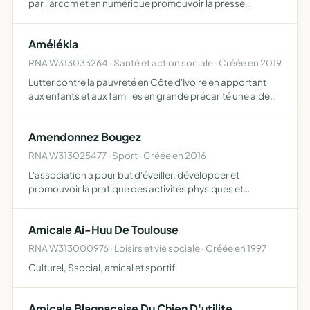
par l'arcom et en numérique promouvoir la presse
associative, l'audiovisuel - favoriser le développement de
la communication économico-socio-culturelle sur la
Amélékia
région de…
RNA W313033264 · Santé et action sociale · Créée en 2019
Lutter contre la pauvreté en Côte d'Ivoire en apportant
aux enfants et aux familles en grande précarité une aide
financière et matérielle, de façon désintéressée et sans
but lucratif
Amendonnez Bougez
RNA W313025477 · Sport · Créée en 2016
L'association a pour but d'éveiller, développer et
promouvoir la pratique des activités physiques et
sportives pour tous les publics
Amicale Ai-Huu De Toulouse
RNA W313000976 · Loisirs et vie sociale · Créée en 1997
Culturel, Ssocial, amical et sportif
Amicale Blagnacaise Du Chien D'utilite