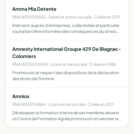
encourager et faciliter la participation de ses membre…
Amma Mia Detente
RNA W313015560 · Santé et action sociale · Créée en 2011
Intervenir auprès d'entreprises, collectivités et particulier
souhaitant être informées des conséquences du stress
par le biais de conférences, réunions, favoriser la
formation continue de ses membres sur les moyens de lu…
Amnesty International Groupe 429 De Blagnac-
Colomiers
RNA W313004948 · Loisirs et vie sociale · Créée en 1986
Promouvoir et respect des dispositions de la déclaration
des droits de l'homme
Amnios
RNA W313016864 · Loisirs et vie sociale · Créée en 2011
Développer la formation interne de ses membres devenir
un Centre de Formation Agréé promouvoir et valoriser la
profession vétérinaire développer des pratiques éthiques
et de qualité renforcer la cohésion des vétérinaires …