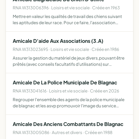
RNA W313006396 · Loisirs et vie sociale · Créée en 1963
Mettre en valeur les qualités de travail des chiens suivant
les aptitudes de leur race. Pour ce faire, l'association
conseille ses adhérents dans l'éducation et le dressage
de leurs chiens elle organise des concours et de…
Amicale D'aide Aux Associations (3.A)
RNA W313023695 · Loisirs et vie sociale · Créée en 1986
Assurer la gestion du matériel de jeux divers,pouvant être
prêtés (avec conseils facultatifs d'utilisations) sur
demande des associations, qui en deviennent
responsables, dés leur mise à disposition
Amicale De La Police Municipale De Blagnac
RNA W313041616 · Loisirs et vie sociale · Créée en 2026
Regrouper l'ensemble des agents de la police municipale
de blagnac et les asvp promouvoir l'image du service
veiller aux intérêts moraux des agents et de ses adhérents
venir en aide a ses membres et leurs familles organis…
Amicale Des Anciens Combattants De Blagnac
RNA W313005086 · Autres et divers · Créée en 1988