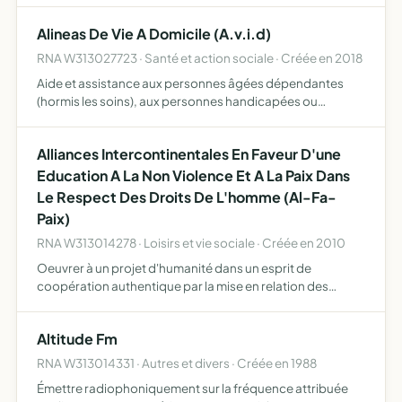
Alineas De Vie A Domicile (A.v.i.d)
RNA W313027723 · Santé et action sociale · Créée en 2018
Aide et assistance aux personnes âgées dépendantes
(hormis les soins), aux personnes handicapées ou
atteintes de pathologies chroniques à domicile, dans les
actes quotidiens de la vie, et hors du domicile, etc, y
Alliances Intercontinentales En Faveur D'une
compris …
Education A La Non Violence Et A La Paix Dans
Le Respect Des Droits De L'homme (Al-Fa-
Paix)
RNA W313014278 · Loisirs et vie sociale · Créée en 2010
Oeuvrer à un projet d'humanité dans un esprit de
coopération authentique par la mise en relation des
ressources, des connaissances, des compétences et des
moyens matériels, financiers et humains
Altitude Fm
RNA W313014331 · Autres et divers · Créée en 1988
Émettre radiophoniquement sur la fréquence attribuée