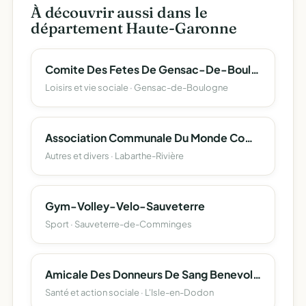
À découvrir aussi dans le
département Haute-Garonne
Comite Des Fetes De Gensac-De-Boulogne
Loisirs et vie sociale · Gensac-de-Boulogne
Association Communale Du Monde Combattant De Labarthe Riviere
Autres et divers · Labarthe-Rivière
Gym-Volley-Velo-Sauveterre
Sport · Sauveterre-de-Comminges
Amicale Des Donneurs De Sang Benevoles Du Canton De L'isle-En-Dodon
Santé et action sociale · L'Isle-en-Dodon