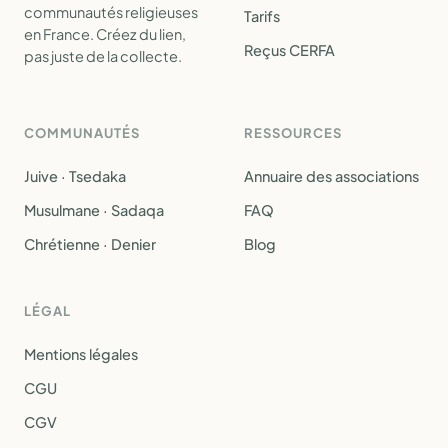
communautés religieuses
Tarifs
en France. Créez du lien,
Reçus CERFA
pas juste de la collecte.
COMMUNAUTÉS
RESSOURCES
Juive · Tsedaka
Annuaire des associations
Musulmane · Sadaqa
FAQ
Chrétienne · Denier
Blog
LÉGAL
Mentions légales
CGU
CGV