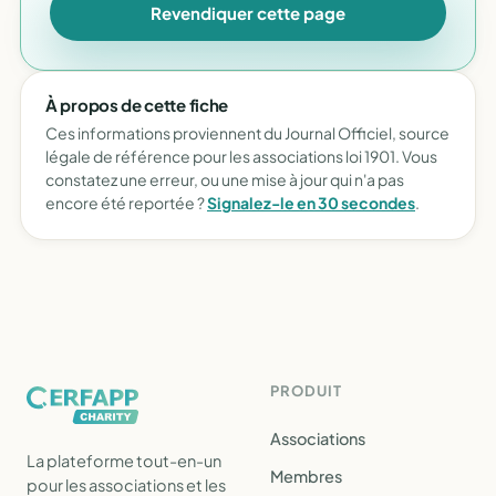
Revendiquer cette page
À propos de cette fiche
Ces informations proviennent du Journal Officiel, source
légale de référence pour les associations loi 1901. Vous
constatez une erreur, ou une mise à jour qui n'a pas
encore été reportée ?
Signalez-le en 30 secondes
.
PRODUIT
Associations
La plateforme tout-en-un
Membres
pour les associations et les