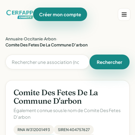
Créer mon compte
Annuaire
›
Occitanie
›
Arbon
›
Comite Des Fetes De La Commune D'arbon
Rechercher
Comite Des Fetes De La
Commune D'arbon
Également connue sous le nom de
Comite Des Fetes
D'arbon
RNA W312001493
SIREN 404757627