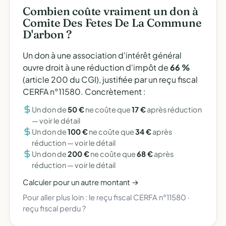
Combien coûte vraiment un don à
Comite Des Fetes De La Commune
D'arbon ?
Un don à une association d'intérêt général
ouvre droit à une réduction d'impôt de
66 %
(article 200 du CGI), justifiée par un reçu fiscal
CERFA n°11580. Concrètement :
Un don de
50 €
ne coûte que
17 €
après réduction
—
voir le détail
Un don de
100 €
ne coûte que
34 €
après
réduction —
voir le détail
Un don de
200 €
ne coûte que
68 €
après
réduction —
voir le détail
Calculer pour un autre montant →
Pour aller plus loin :
le reçu fiscal CERFA n°11580
·
reçu fiscal perdu ?