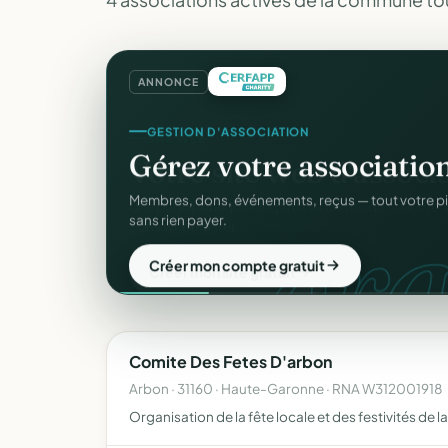
ANNONCE
GESTION D'ASSOCIATION
Gérez votre associatio
gra
Membres, dons, événements, reçus — tout votre p
sans rien payer.
Créer mon compte gratuit
Comite Des Fetes D'arbon
Arbon · 31160 · Haute-Garonne · RNA W312001918
Organisation de la fête locale et des festivités d