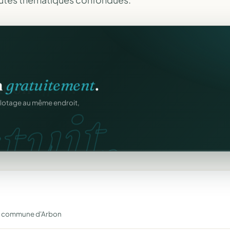
n
gratuitement
.
tuit.
ilotage au même endroit,
e la commune d'Arbon