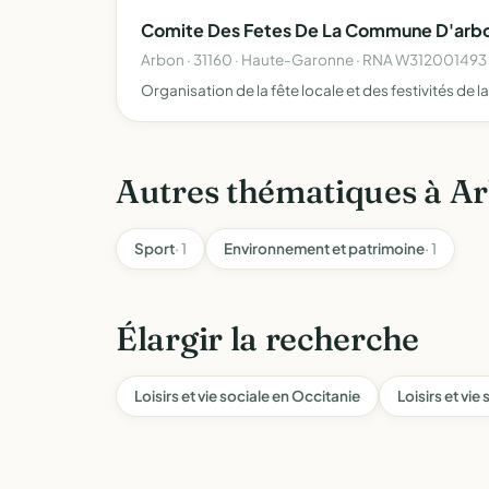
Comite Des Fetes De La Commune D'arb
Arbon · 31160 · Haute-Garonne · RNA W312001493
Organisation de la fête locale et des festivités d
Autres thématiques à A
Sport
· 1
Environnement et patrimoine
· 1
Élargir la recherche
Loisirs et vie sociale en Occitanie
Loisirs et vie