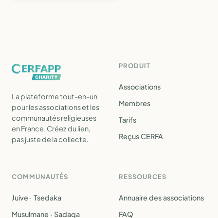
PRODUIT
Associations
La plateforme tout-en-un
Membres
pour les associations et les
communautés religieuses
Tarifs
en France. Créez du lien,
Reçus CERFA
pas juste de la collecte.
COMMUNAUTÉS
RESSOURCES
Juive · Tsedaka
Annuaire des associations
Musulmane · Sadaqa
FAQ