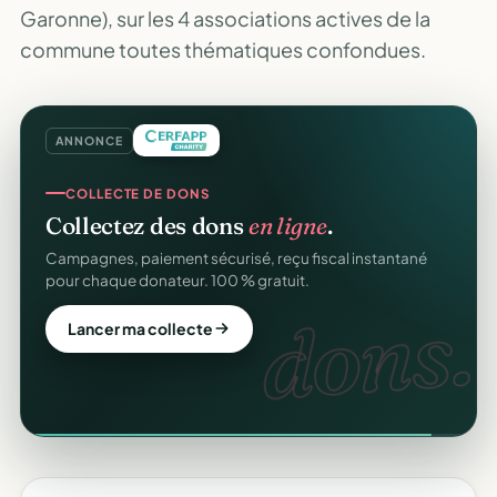
Garonne), sur les 4 associations actives de la
commune toutes thématiques confondues.
ANNONCE
COLLECTE DE DONS
Collectez des dons
en ligne
.
Campagnes, paiement sécurisé, reçu fiscal instantané
pour chaque donateur. 100 % gratuit.
dons.
Lancer ma collecte