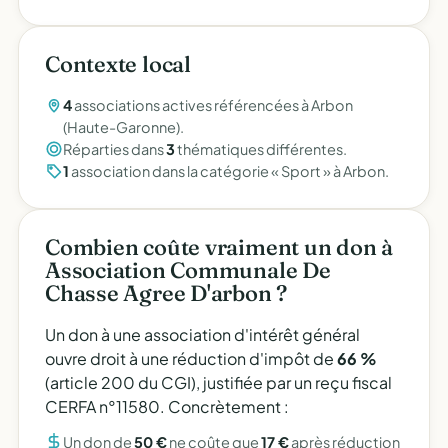
Contexte local
4
associations actives référencées à Arbon
(Haute-Garonne).
Réparties dans
3
thématiques différentes.
1
association dans la catégorie « Sport » à Arbon.
Combien coûte vraiment un don à
Association Communale De
Chasse Agree D'arbon ?
Un don à une association d'intérêt général
ouvre droit à une réduction d'impôt de
66 %
(article 200 du CGI), justifiée par un reçu fiscal
CERFA n°11580. Concrètement :
Un don de
50 €
ne coûte que
17 €
après réduction