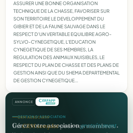
ASSURER UNE BONNE ORGANISATION
TECHNIQUE DE LA CHASSE, FAVORISER SUR
SON TERRITOIRE LE DEVELOPPEMENT DU
GIBIER ET DE LA FAUNE SAUVAGE DANS LE
RESPECT D'UN VERITABLE EQUILIBRE AGRO-
SYLVO-CYNEGETIQUE, L'EDUCATION
CYNEGETIQUE DE SES MEMBRES, LA
REGULATION DES ANIMAUX NUISIBLES, LE
RESPECT DU PLAN DE CHASSE ET DES PLANS DE
GESTION AINSI QUE DU SHEMA DEPARTEMENTAL
DE GESTION CYNEGETIQUE...
ANNONCE
CRM ASSOCIATIF
GESTION D'ASSOCIATION
Un
CRM complet
pour vos membres.
Gérez votre association
gratuitement
.