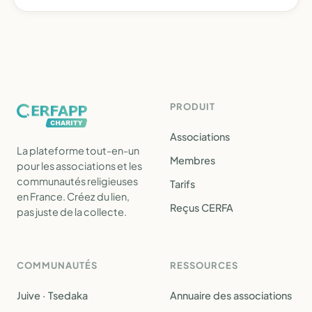
PRODUIT
Associations
La plateforme tout-en-un
Membres
pour les associations et les
communautés religieuses
Tarifs
en France. Créez du lien,
Reçus CERFA
pas juste de la collecte.
COMMUNAUTÉS
RESSOURCES
Juive · Tsedaka
Annuaire des associations