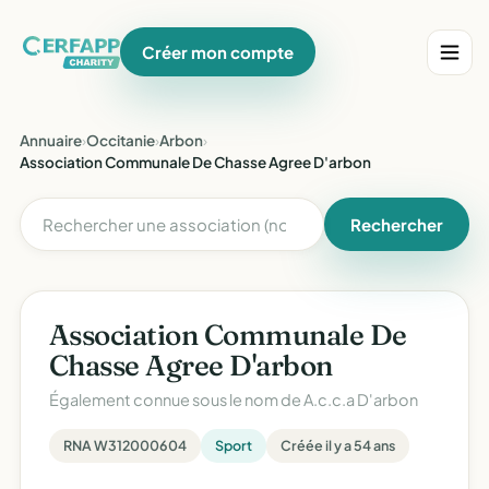
Créer mon compte
Annuaire
›
Occitanie
›
Arbon
›
Association Communale De Chasse Agree D'arbon
Rechercher
Association Communale De
Chasse Agree D'arbon
Également connue sous le nom de
A.c.c.a D'arbon
RNA W312000604
Sport
Créée il y a 54 ans