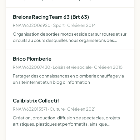
Brelons Racing Team 63 (Brt 63)
RNA W632006920 · Sport · Créée en 2014
Organisation de sorties motos et side car sur routes et sur
circuits au cours desquelles nous organiserons des
moments festifs (repas, concerts, expositions,
participations à des oeuvres de charité etc.)
Brico Plomberie
RNA W632007430 · Loisirs et vie sociale · Créée en 2015
Partager des connaissances en plomberie chauffage via
un site internet et un blog d'information
Calibistrix Collectif
RNA W632013571 · Culture · Créée en 2021
Création, production, diffusion de spectacles, projets
artistiques, plastiques et performatifs, ainsi que
l'organisation d'évènements liés, l'acquisition et
transmission des techniques et des connaissances dans