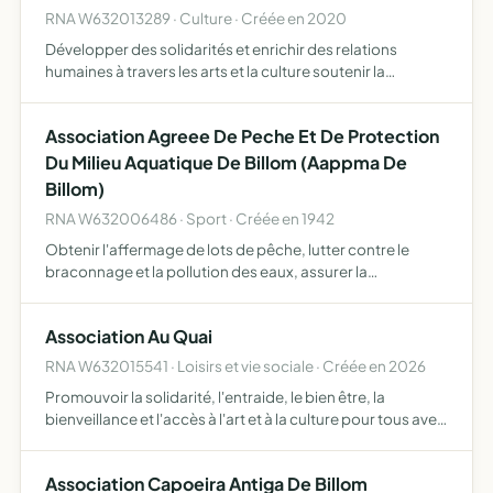
RNA W632013289 · Culture · Créée en 2020
Développer des solidarités et enrichir des relations
humaines à travers les arts et la culture soutenir la
réflexion collective et faciliter l'engagement du corps
dans le mouvement à travers des actions pédagogiques
Association Agreee De Peche Et De Protection
créat…
Du Milieu Aquatique De Billom (Aappma De
Billom)
RNA W632006486 · Sport · Créée en 1942
Obtenir l'affermage de lots de pêche, lutter contre le
braconnage et la pollution des eaux, assurer la
destruction des nuisibles et le repeuplement des cours
d'eau
Association Au Quai
RNA W632015541 · Loisirs et vie sociale · Créée en 2026
Promouvoir la solidarité, l'entraide, le bien être, la
bienveillance et l'accès à l'art et à la culture pour tous avec
une attention particulière aux personnes fragilisées par la
précarité financière, sociale ou médicale …
Association Capoeira Antiga De Billom