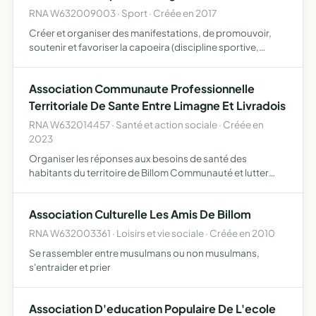
RNA W632009003 · Sport · Créée en 2017
Créer et organiser des manifestations, de promouvoir,
soutenir et favoriser la capoeira (discipline sportive,
artistique et culturelle pratiquée par des amateurs et des
professionnels)
Association Communaute Professionnelle
Territoriale De Sante Entre Limagne Et Livradois
RNA W632014457 · Santé et action sociale · Créée en
2023
Organiser les réponses aux besoins de santé des
habitants du territoire de Billom Communauté et lutter
contre les inégalités sociales de santé faciliter la
coordination, la continuité, la qualité et l'efficience des
Association Culturelle Les Amis De Billom
soins…
RNA W632003361 · Loisirs et vie sociale · Créée en 2010
Se rassembler entre musulmans ou non musulmans,
s'entraider et prier
Association D'education Populaire De L'ecole