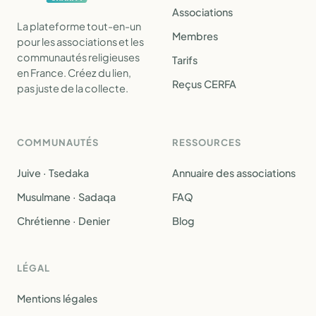
Associations
La plateforme tout-en-un
Membres
pour les associations et les
communautés religieuses
Tarifs
en France. Créez du lien,
Reçus CERFA
pas juste de la collecte.
COMMUNAUTÉS
RESSOURCES
Juive · Tsedaka
Annuaire des associations
Musulmane · Sadaqa
FAQ
Chrétienne · Denier
Blog
LÉGAL
Mentions légales