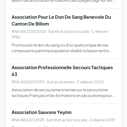
alliant décarbonation et besoins des usagers agir sur les
collectivités afin que les besoins et attentes des citoyens
soient prises en compte développer les mobilités co…
Association Pour Le Don De Sang Benevole Du
Canton De Billom
RNA W632005205 · Santé et action sociale · Créée en
1996
Promouvoir le don du sang ou d'un quelconque de ses
composants parmi la population établir la liaison entre
donneurs et organismes officiels
Association Professionnelle Secours Tactiques
63
RNA W632015093 · Autres et divers · Créée en 2024
Association de secourisme orientée sur le secourisme
tactiques Français et les formations en secourisme pour
tous publics Développer le secourisme dans le
département
Association Sauvons Yeyinn
RNA W632012929 · Santé et action sociale · Créée en 2019