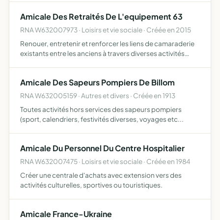
Amicale Des Retraités De L'equipement 63
RNA W632007973 · Loisirs et vie sociale · Créée en 2015
Renouer, entretenir et renforcer les liens de camaraderie
existants entre les anciens à travers diverses activités
sorties culturelles, séjours détente , etc..., mais aussi
apporter réconfort moral aux personnes fragilisé…
Amicale Des Sapeurs Pompiers De Billom
RNA W632005159 · Autres et divers · Créée en 1913
Toutes activités hors services des sapeurs pompiers
(sport, calendriers, festivités diverses, voyages etc...
Amicale Du Personnel Du Centre Hospitalier
RNA W632007475 · Loisirs et vie sociale · Créée en 1984
Créer une centrale d'achats avec extension vers des
activités culturelles, sportives ou touristiques.
Amicale France-Ukraine