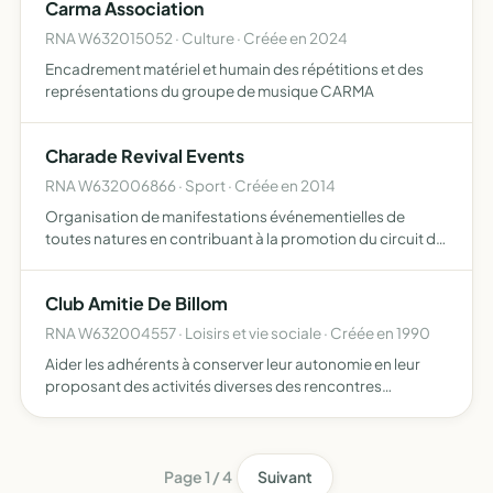
Carma Association
le domaine…
RNA W632015052 · Culture · Créée en 2024
Encadrement matériel et humain des répétitions et des
représentations du groupe de musique CARMA
Charade Revival Events
RNA W632006866 · Sport · Créée en 2014
Organisation de manifestations événementielles de
toutes natures en contribuant à la promotion du circuit de
Charade
Club Amitie De Billom
RNA W632004557 · Loisirs et vie sociale · Créée en 1990
Aider les adhérents à conserver leur autonomie en leur
proposant des activités diverses des rencontres
conviviales pour vaincre l'isolement des activités
culturelles pour stimuler le bon fonctionnement cérébral
des activi…
Page 1 / 4
Suivant