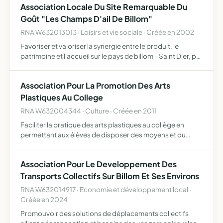
Association Locale Du Site Remarquable Du
Goût "Les Champs D'ail De Billom"
RNA W632013013 · Loisirs et vie sociale · Créée en 2002
Favoriser et valoriser la synergie entre le produit, le
patrimoine et l'accueil sur le pays de billom - Saint Dier, par
l'identification et la mise en réseau des acteurs qui
poursuivent ce but et l'élaboration d'un progra…
Association Pour La Promotion Des Arts
Plastiques Au College
RNA W632004344 · Culture · Créée en 2011
Faciliter la pratique des arts plastiques au collège en
permettant aux élèves de disposer des moyens et du
matériel nécessaire
Association Pour Le Developpement Des
Transports Collectifs Sur Billom Et Ses Environs
RNA W632014917 · Economie et développement local ·
Créée en 2024
Promouvoir des solutions de déplacements collectifs