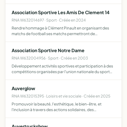
Association Sportive Les Amis De Clement 14
RNA W632014697 · Sport · Créée en 2024
Rendre hommage à Clément Pinault en organisant des
matchs de football ses matchs permettront de
rapprocher et de créer des liens entre le football
professionnel et le football amateur
Association Sportive Notre Dame
RNA W632004956 · Sport · Créée en 2003
Développement activités sportives et participation à des
compétitions organisées par l'union nationale du sport
scolaire organiser séances d'entrainement
manifestations sportives
Auverglow
RNA W632015395 · Loisirs et vie sociale · Créée en 2025
Promouvoir la beauté, l'esthétique, le bien-être, et
l'inclusion à travers des actions solidaires, des
événements et des ateliers
Auvertruckshow