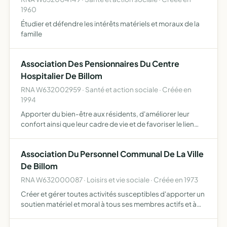
1960
Étudier et défendre les intérêts matériels et moraux de la
famille
Association Des Pensionnaires Du Centre
Hospitalier De Billom
RNA W632002959 · Santé et action sociale · Créée en
1994
Apporter du bien-être aux résidents, d'améliorer leur
confort ainsi que leur cadre de vie et de favoriser le lien
social entre les résidents, les familles et les agents du
centre hospitalier de Billom
Association Du Personnel Communal De La Ville
De Billom
RNA W632000087 · Loisirs et vie sociale · Créée en 1973
Créer et gérer toutes activités susceptibles d'apporter un
soutien matériel et moral à tous ses membres actifs et à
leurs familles.