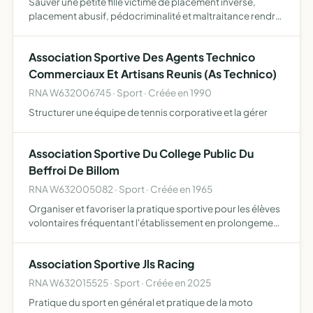
Sauver une petite fille victime de placement inversé,
placement abusif, pédocriminalité et maltraitance rendre
justice et le droit de vivre normalement à cette famille
monoparentale informer
Association Sportive Des Agents Technico
Commerciaux Et Artisans Reunis (As Technico)
RNA W632006745 · Sport · Créée en 1990
Structurer une équipe de tennis corporative et la gérer
Association Sportive Du College Public Du
Beffroi De Billom
RNA W632005082 · Sport · Créée en 1965
Organiser et favoriser la pratique sportive pour les élèves
volontaires fréquentant l'établissement en prolongement
de l'éducation physique et sportive de la scolarité
représenter l'établissement dans les compétitions org…
Association Sportive Jls Racing
RNA W632015525 · Sport · Créée en 2025
Pratique du sport en général et pratique de la moto