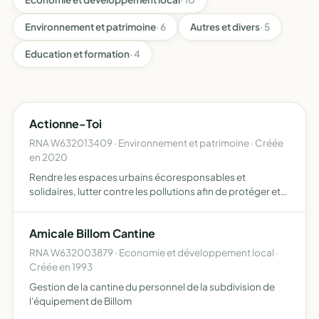
Environnement et patrimoine
· 6
Autres et divers
· 5
Education et formation
· 4
Actionne-Toi
RNA W632013409 · Environnement et patrimoine · Créée
en 2020
Rendre les espaces urbains écoresponsables et
solidaires, lutter contre les pollutions afin de protéger et
rétablir les équilibres écologiques, et améliorer le cadre
de vie des habitants
Amicale Billom Cantine
RNA W632003879 · Economie et développement local ·
Créée en 1993
Gestion de la cantine du personnel de la subdivision de
l'équipement de Billom