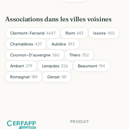
Associations dans les villes voisines
Clermont-Ferrand
· 4647
Riom
· 683
Issoire
· 455
Chamalières
· 437
Aubière
· 393
Cournon-D'auvergne
· 360
Thiers
· 352
Ambert
· 279
Lempdes
· 226
Beaumont
· 194
Romagnat
· 189
Gerzat
· 181
PRODUIT