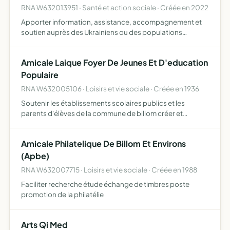
RNA W632013951 · Santé et action sociale · Créée en 2022
Apporter information, assistance, accompagnement et
soutien auprès des Ukrainiens ou des populations
victimes de la guerre en Ukraine, en raison de leur
résistance ou de leur opposition à un régime politique
Amicale Laique Foyer De Jeunes Et D'education
L'association…
Populaire
RNA W632005106 · Loisirs et vie sociale · Créée en 1936
Soutenir les établissements scolaires publics et les
parents d'élèves de la commune de billom créer et
organiser des manifestations d'éducation populaire en
direction de tous les publics de la commune de billom
Amicale Philatelique De Billom Et Environs
veiller au…
(Apbe)
RNA W632007715 · Loisirs et vie sociale · Créée en 1988
Faciliter recherche étude échange de timbres poste
promotion de la philatélie
Arts Qi Med