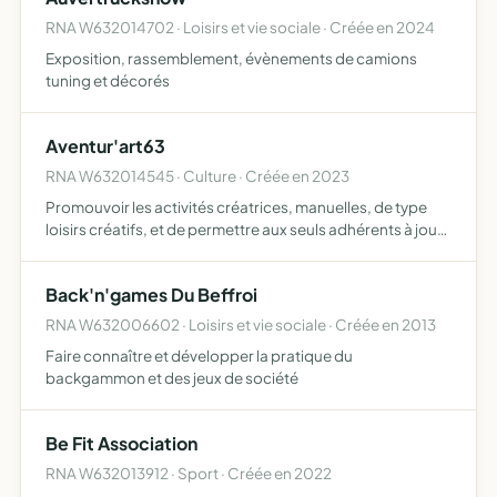
RNA W632014702 · Loisirs et vie sociale · Créée en 2024
Exposition, rassemblement, évènements de camions
tuning et décorés
Aventur'art63
RNA W632014545 · Culture · Créée en 2023
Promouvoir les activités créatrices, manuelles, de type
loisirs créatifs, et de permettre aux seuls adhérents à jour
de cotisation de participer à des manifestations
destinées à faire connaître l'association au travers de…
Back'n'games Du Beffroi
RNA W632006602 · Loisirs et vie sociale · Créée en 2013
Faire connaître et développer la pratique du
backgammon et des jeux de société
Be Fit Association
RNA W632013912 · Sport · Créée en 2022