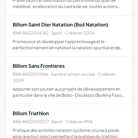
Préservation et valorisation du patrimoine du quartier
médiéval, amélioration du cadre de vie, toutes actions
ayant un lien avec les alinéas précédents
Billom Saint Dier Natation (Bsd Natation)
RNA W632006762 · Sport · Créée en 2006
Promouvoir et développer l'apprentissage et le
perfectionnement en natation la natation sportive et de
compétition l'aquaforme
Billom Sans Frontieres
RNA W632001966 · Santé et action sociale · Créée en
2009
Apporter son soutien aux projets de développement en
particulier dans la ville de Bobo-Dioulasso (Burkina Faso)
pour l'école AESF (association éducation sans frontières),
et à tout autre projet de même nature approuvé par…
Billom Triathlon
RNA W632005227 · Sport · Créée en 1996
Pratique des activités natation cyclisme course à pieds
ainsi que tout sport permettant la pratique du triathlon