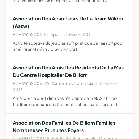
mouvement des APEL et renforcer le sentiment
d'appartenance à un mouvement national à cet effet,
l'association adhère à l'APEL du département du Puy-de-
Association Des Airsofteurs De La Team Wilder
Dôme, adhérente à l'…
(Aatw)
RNA W632005118 · Sport · Créée en 2011
Activité sportive du jeu d'airsoft pratique de l'airsoft pour
améliorer et développer ce sport
Association Des Amis Des Residents De La Mas
Du Centre Hospitalier De Billom
RNA W632006359 · Santé et action sociale · Créée en
2013
Améliorer le quotidien des résidents de la MAS afin de
faciliter les achats de vêtements, chaussures, produits
d'hygiène, sorties, restaurant, spectacles, gîtes et autres
activités dont les recettes sont fournies par les …
Association Des Familles De Billom Familles
Nombreuses Et Jeunes Foyers
RNA W632004149 · Santé et action sociale · Créée en