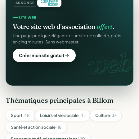
ANNONCE
SITE WEB
Votre site web d'association
offert
.
Une page publique élégante et un site de collecte, prêts
en cinq minutes. Sans webmaster.
web.
Créer mon site gratuit
Thématiques principales à Billom
Sport
· 48
Loisirs et vie sociale
· 41
Culture
· 37
Santé et action sociale
· 18
Economie et développement local
· 10