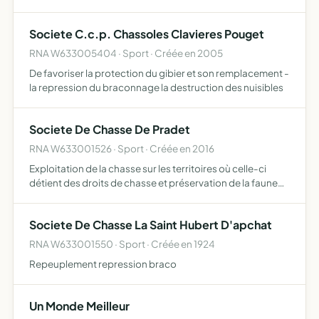
savoirs-faire artisanaux, l'esprit de recyclage et nature, le
lien convivial entre les générations, ave…
Societe C.c.p. Chassoles Clavieres Pouget
RNA W633005404 · Sport · Créée en 2005
De favoriser la protection du gibier et son remplacement -
la repression du braconnage la destruction des nuisibles
Societe De Chasse De Pradet
RNA W633001526 · Sport · Créée en 2016
Exploitation de la chasse sur les territoires où celle-ci
détient des droits de chasse et préservation de la faune
sauvage
Societe De Chasse La Saint Hubert D'apchat
RNA W633001550 · Sport · Créée en 1924
Repeuplement repression braco
Un Monde Meilleur