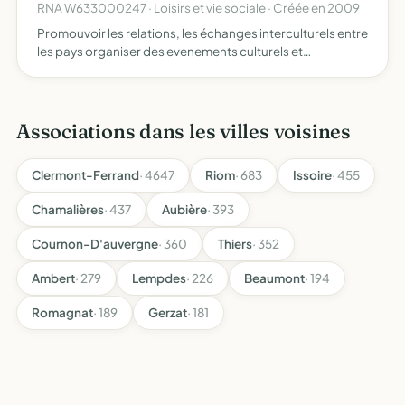
RNA W633000247 · Loisirs et vie sociale · Créée en 2009
Promouvoir les relations, les échanges interculturels entre
les pays organiser des evenements culturels et
pédagogiques
Associations dans les villes voisines
Clermont-Ferrand
· 4647
Riom
· 683
Issoire
· 455
Chamalières
· 437
Aubière
· 393
Cournon-D'auvergne
· 360
Thiers
· 352
Ambert
· 279
Lempdes
· 226
Beaumont
· 194
Romagnat
· 189
Gerzat
· 181