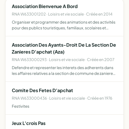
Association Bienvenue A Bord
RNA W633001202 · Loisirs et vie sociale · Créée en 2014
Organiser et programmer des animations et des activités
pour des publics touristiques, familiaux, scolaires et
autres elle mettra en place un ou plusieurs programmes
d'animation, des séjours, des sorties, des ateliers ell…
Association Des Ayants-Droit De La Section De
Zanieres D'apchat (Aza)
RNA W633000293 · Loisirs et vie sociale · Créée en 2007
Defendre et representer les interets des adherents dans
les affaires relatives a la section de commune de zanieres-
realiser toute action visant a maintenir ou accroitre les
droits des adherents -participer a l'animation d…
Comite Des Fetes D'apchat
RNA W633000436 · Loisirs et vie sociale · Créée en 1976
Festivites
Jeux L'crois Pas