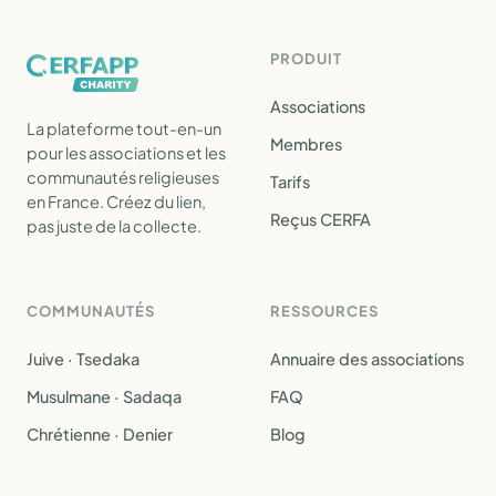
PRODUIT
Associations
La plateforme tout-en-un
Membres
pour les associations et les
communautés religieuses
Tarifs
en France. Créez du lien,
Reçus CERFA
pas juste de la collecte.
COMMUNAUTÉS
RESSOURCES
Juive · Tsedaka
Annuaire des associations
Musulmane · Sadaqa
FAQ
Chrétienne · Denier
Blog