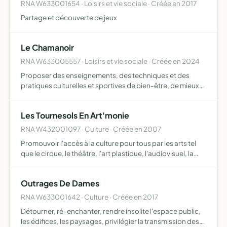
RNA W633001654 · Loisirs et vie sociale · Créée en 2017
Partage et découverte de jeux
Le Chamanoir
RNA W633005557 · Loisirs et vie sociale · Créée en 2024
Proposer des enseignements, des techniques et des
pratiques culturelles et sportives de bien-être, de mieux-
être et de développement humain, dans le respect de la
déontologie propre à chaque discipline
Les Tournesols En Art'monie
RNA W432001097 · Culture · Créée en 2007
Promouvoir l'accès à la culture pour tous par les arts tel
que le cirque, le théâtre, l'art plastique, l'audiovisuel, la
couture, la musique, l'écriture, elle se propose d'atteindre
ses objectifs notamment par la création…
Outrages De Dames
RNA W633001642 · Culture · Créée en 2017
Détourner, ré-enchanter, rendre insolite l'espace public,
les édifices, les paysages, privilégier la transmission des