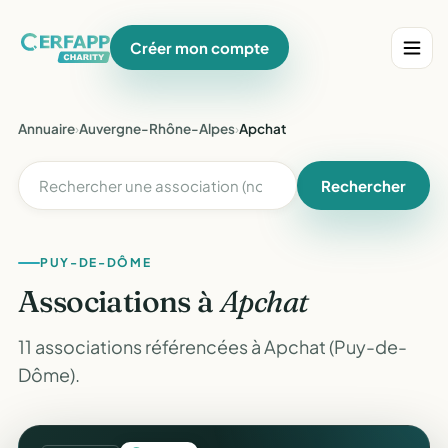
Créer mon compte
Annuaire
›
Auvergne-Rhône-Alpes
›
Apchat
Rechercher
PUY-DE-DÔME
Associations à
Apchat
11 associations référencées à Apchat (Puy-de-
Dôme).