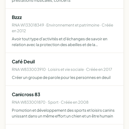
prestations musicales, concerts
Bzzz
RNA W133018349 · Environnement et patrimoine · Créée
en 2012
Avoir tout type d'activités et d'échanges de savoir en
relation avec la protection des abeilles et de la
biodiversité de façon soutenable et solidaire en France et
à l'étranger elle peut notamment engager la recherche de
Café Deuil
…
RNA W833003910 · Loisirs et vie sociale · Créée en 2017
Créer un groupe de parole pour les personnes en deuil
Canicross 83
RNA W833001870 · Sport · Créée en 2008
Promotion et développement des sports et loisirs canins
unissant dans un même effort un chien et un être humain