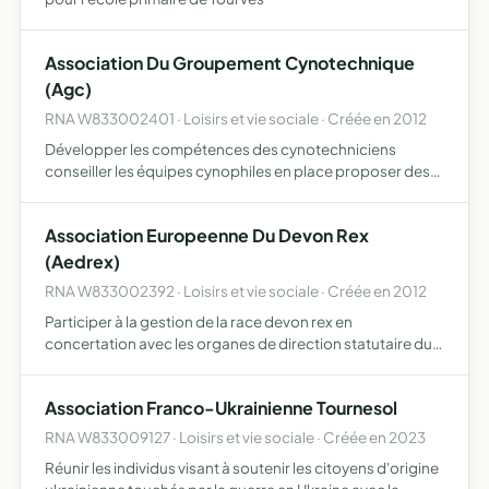
Association Du Groupement Cynotechnique
(Agc)
RNA W833002401 · Loisirs et vie sociale · Créée en 2012
Développer les compétences des cynotechniciens
conseiller les équipes cynophiles en place proposer des
formations spécifiques dans différents domaines de
compétences assurer une permanence-conseil pour des
Association Europeenne Du Devon Rex
équipes cynophi…
(Aedrex)
RNA W833002392 · Loisirs et vie sociale · Créée en 2012
Participer à la gestion de la race devon rex en
concertation avec les organes de direction statutaire du
LOOF ainsi qu'avec la commission des standards et des
plans d'élevage, et le cas échéant, le conseil scientifique
Association Franco-Ukrainienne Tournesol
si…
RNA W833009127 · Loisirs et vie sociale · Créée en 2023
Réunir les individus visant à soutenir les citoyens d'origine