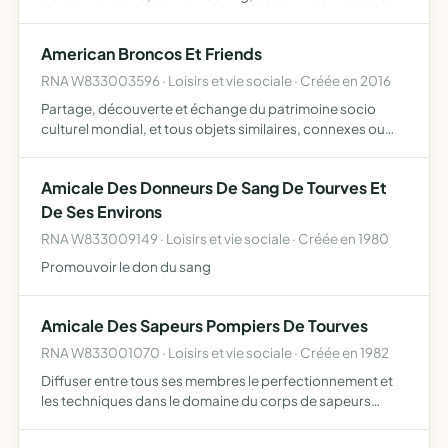
light contact et faire tout ce qui sera utile et nécessaire
dans le cadre de son activité générale
American Broncos Et Friends
RNA W833003596 · Loisirs et vie sociale · Créée en 2016
Partage, découverte et échange du patrimoine socio
culturel mondial, et tous objets similaires, connexes ou
complémentaires ou susceptibles d'en favoriser la
réalisation ou le développement
Amicale Des Donneurs De Sang De Tourves Et
De Ses Environs
RNA W833009149 · Loisirs et vie sociale · Créée en 1980
Promouvoir le don du sang
Amicale Des Sapeurs Pompiers De Tourves
RNA W833001070 · Loisirs et vie sociale · Créée en 1982
Diffuser entre tous ses membres le perfectionnement et
les techniques dans le domaine du corps de sapeurs
pompiers