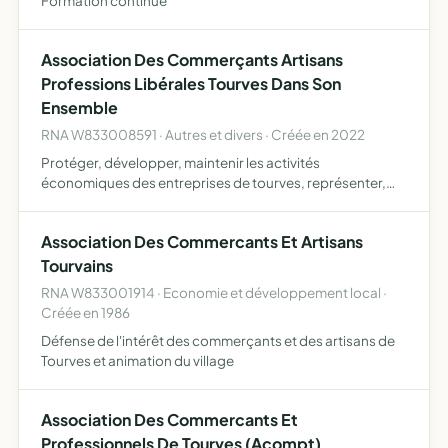
Formation continue
Association Des Commerçants Artisans
Professions Libérales Tourves Dans Son
Ensemble
RNA W833008591 · Autres et divers · Créée en 2022
Protéger, développer, maintenir les activités
économiques des entreprises de tourves, représenter,
défendre ses adhérents, dynamiser, organiser des
réunions, formations, information commerciales libérales
Association Des Commercants Et Artisans
intellectuelles,…
Tourvains
RNA W833001914 · Economie et développement local ·
Créée en 1986
Défense de l'intérêt des commerçants et des artisans de
Tourves et animation du village
Association Des Commercants Et
Professionnels De Tourves (Acompt)