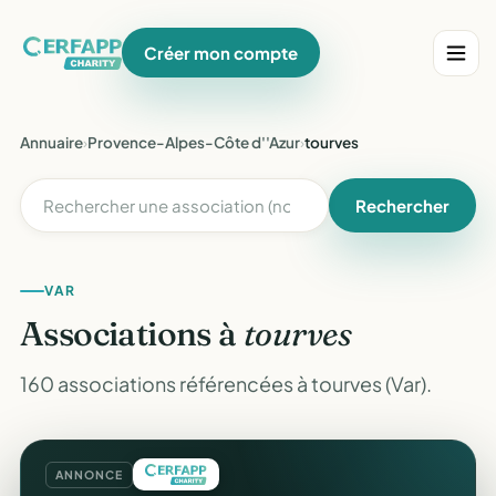
Créer mon compte
Annuaire
›
Provence-Alpes-Côte d''Azur
›
tourves
Rechercher
VAR
Associations à
tourves
160 associations référencées à tourves (Var).
ANNONCE