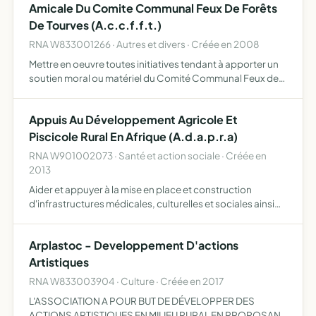
Amicale Du Comite Communal Feux De Forêts
De Tourves (A.c.c.f.f.t.)
RNA W833001266 · Autres et divers · Créée en 2008
Mettre en oeuvre toutes initiatives tendant à apporter un
soutien moral ou matériel du Comité Communal Feux de
Forêts de Tourves
Appuis Au Développement Agricole Et
Piscicole Rural En Afrique (A.d.a.p.r.a)
RNA W901002073 · Santé et action sociale · Créée en
2013
Aider et appuyer à la mise en place et construction
d'infrastructures médicales, culturelles et sociales ainsi
que favoriser la création d'entreprises individuelles ou
collectives de type agricole, basées essentiellement …
Arplastoc - Developpement D'actions
Artistiques
RNA W833003904 · Culture · Créée en 2017
L'ASSOCIATION A POUR BUT DE DÉVELOPPER DES
ACTIONS ARTISTIQUES EN MILIEU RURAL EN PROPOSANT