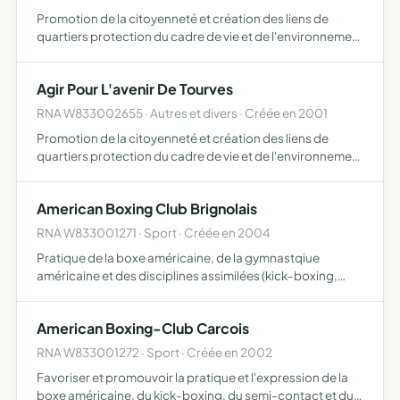
Promotion de la citoyenneté et création des liens de
quartiers protection du cadre de vie et de l'environnement
regard sur les projets du village information et soutien
Agir Pour L'avenir De Tourves
RNA W833002655 · Autres et divers · Créée en 2001
Promotion de la citoyenneté et création des liens de
quartiers protection du cadre de vie et de l'environnement
regard sur les projets du village information et soutien
American Boxing Club Brignolais
RNA W833001271 · Sport · Créée en 2004
Pratique de la boxe américaine, de la gymnastqiue
américaine et des disciplines assimilées (kick-boxing,
boxe thaï, etc.)
American Boxing-Club Carcois
RNA W833001272 · Sport · Créée en 2002
Favoriser et promouvoir la pratique et l'expression de la
boxe américaine, du kick-boxing, du semi-contact et du