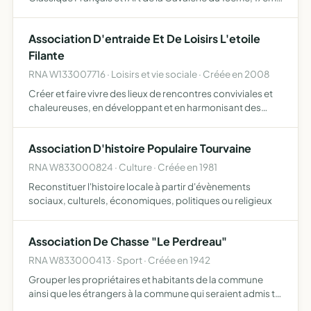
et 18ème siècle, ainsi que les métiers anciens et les
pratiques s'y associant, (comme la maréchalerie, le tre…
Association D'entraide Et De Loisirs L'etoile
Filante
RNA W133007716 · Loisirs et vie sociale · Créée en 2008
Créer et faire vivre des lieux de rencontres conviviales et
chaleureuses, en développant et en harmonisant des
actions sociales, éducatives, culturelles, artistiques,
festives, sportives et économiques
Association D'histoire Populaire Tourvaine
RNA W833000824 · Culture · Créée en 1981
Reconstituer l'histoire locale à partir d'évènements
sociaux, culturels, économiques, politiques ou religieux
Association De Chasse "Le Perdreau"
RNA W833000413 · Sport · Créée en 1942
Grouper les propriétaires et habitants de la commune
ainsi que les étrangers à la commune qui seraient admis tel
que le définit le réglement intérieur, en vue du