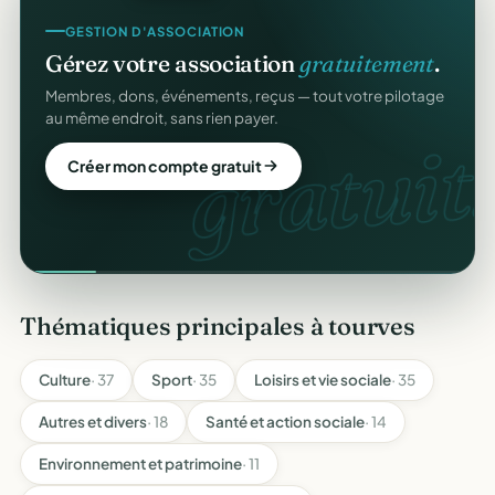
GESTION D'ASSOCIATION
Gérez votre association
gratuitement
.
Membres, dons, événements, reçus — tout votre pilotage
au même endroit, sans rien payer.
gratuit.
Créer mon compte gratuit
Thématiques principales à tourves
Culture
· 37
Sport
· 35
Loisirs et vie sociale
· 35
Autres et divers
· 18
Santé et action sociale
· 14
Environnement et patrimoine
· 11