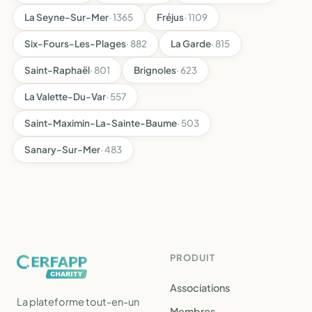
La Seyne-Sur-Mer
· 1365
Fréjus
· 1109
Six-Fours-Les-Plages
· 882
La Garde
· 815
Saint-Raphaël
· 801
Brignoles
· 623
La Valette-Du-Var
· 557
Saint-Maximin-La-Sainte-Baume
· 503
Sanary-Sur-Mer
· 483
PRODUIT
Associations
La plateforme tout-en-un
Membres