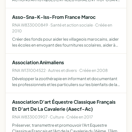
DES ATELIERS DE PRATIQUE PONCTUELS DANS LE LOCAL
MIS A DISPOSITION PAR LA MAIRIE OU LORS
Asso-Sna-K-Iss-From France Maroc
D'EVENEMENTS LOCAUX ET EN ORGANISANT DES…
RNA W833000849 · Santé et action sociale · Créée en
2010
Créer des fonds pour aider les villageois marocains, aider
les écoles en envoyant des fournitures scolaires, aider à
créer des lieux de vie et d'études pour des villages les plus
reculés du Maroc, aider à scolariser (et p…
Association Animaliens
RNA W131004522 · Autres et divers · Créée en 2008
Développer la zoothérapie en informant et documentant
les professionnels et les particuliers sur les bienfaits de la
médiation homme/animal, développer par tous moyens la
pratique de la zoothérapie en instituts spécialisé…
Association D'art Équestre Classique Français
Et D'art De La Cavalerie (Aaecf-Ac)
RNA W833003907 · Culture · Créée en 2017
Préserver, transmettre et promouvoir l'Art Equestre
Classique Français et l'Art de la Cavalerie du 16ème, 17ème