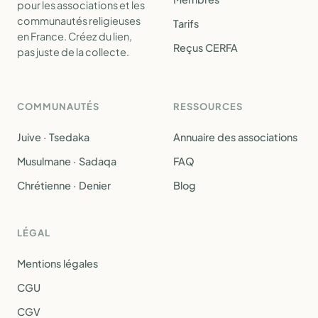
pour les associations et les
communautés religieuses
Tarifs
en France. Créez du lien,
Reçus CERFA
pas juste de la collecte.
COMMUNAUTÉS
RESSOURCES
Juive · Tsedaka
Annuaire des associations
Musulmane · Sadaqa
FAQ
Chrétienne · Denier
Blog
LÉGAL
Mentions légales
CGU
CGV