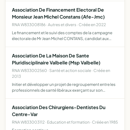
développement du gibier par la protection, le
Association De Financement Electoral De
repeuplement,…
Monsieur Jean Michel Constans (Afe-Jmc)
RNA W833008186 · Autres et divers · Créée en 2022
Le financement et le suivi des comptes de la campagne
électorale de Mr Jean Michel CONTANS, candidat aux
élection législatives 2022 dans la sixième circonscription
du var
Association De La Maison De Sante
Pluridisciplinaire Valbelle (Msp Valbelle)
RNA W833002560 · Santé et action sociale · Créée en
2013
Initier et développer un projet de regroupement entre les
professionnels de santé libéraux exerçant sur son
territoire accueillir les professionnels de santé qui en
feront la demande après accord du conseil
Association Des Chirurgiens-Dentistes Du
d'administrati…
Centre-Var
RNA W833003112 · Education et formation · Créée en 1985