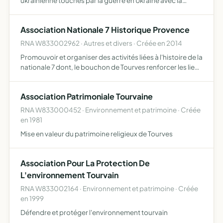
ukrainienne touchés par la guerre en Ukraine avec la
fédération de Russie
Association Nationale 7 Historique Provence
RNA W833002962 · Autres et divers · Créée en 2014
Promouvoir et organiser des activités liées à l'histoire de la
nationale 7 dont, le bouchon de Tourves renforcer les liens
entre les vacanciers, les riverains, les professionnels et
l'ensemble des communes de la dite RN7 …
Association Patrimoniale Tourvaine
RNA W833000452 · Environnement et patrimoine · Créée
en 1981
Mise en valeur du patrimoine religieux de Tourves
Association Pour La Protection De
L'environnement Tourvain
RNA W833002164 · Environnement et patrimoine · Créée
en 1999
Défendre et protéger l'environnement tourvain