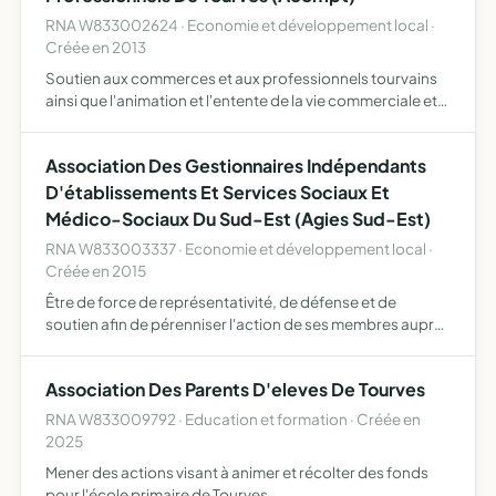
RNA W833002624 · Economie et développement local ·
Créée en 2013
Soutien aux commerces et aux professionnels tourvains
ainsi que l'animation et l'entente de la vie commerciale et
professionnelle
Association Des Gestionnaires Indépendants
D'établissements Et Services Sociaux Et
Médico-Sociaux Du Sud-Est (Agies Sud-Est)
RNA W833003337 · Economie et développement local ·
Créée en 2015
Être de force de représentativité, de défense et de
soutien afin de pérenniser l'action de ses membres auprès
des autres acteurs de l'intervention sociale et médico-
sociale et notamment les autorités administratives
Association Des Parents D'eleves De Tourves
mener…
RNA W833009792 · Education et formation · Créée en
2025
Mener des actions visant à animer et récolter des fonds
pour l'école primaire de Tourves