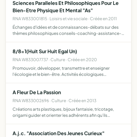
Sciences Paralleles Et Philosophiques Pour Le
Bien-Etre Physique Et Mental "As"
RNA W833001815 · Loisirs et vie sociale · Créée en 2011
Échanges d'idées et de connaissances-débats sur des
thèmes philosophiques conseils-coaching-assistance-
formation en développement personnel et bien-être
physique et mental avec possibilité d'intervenants
8/8=1(Huit Sur Huit Egal Un)
extérieurs et pos…
RNA W833007737 · Culture · Créée en 2020
Promouvoir, développer, transmettre et enseigner
l'écologie et le bien-être. Activités écologiques
fabrication d'habitats nomades et écologiques
médecines douces activités artistiques l'association se
A Fleur De La Passion
donne comme moyens d…
RNA W833002696 · Culture · Créée en 2013
Créations arts plastiques, bijoux fantaisie, tricotage,
origami guider et orienter les adhérents afin qu'ils
puissent créer selon leurs envies proposer les produits
issus de ses créations à la vente afin de contribuer à l…
A.j.c. "Association Des Jeunes Curieux"