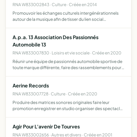
RNA W833002843 · Culture · Créée en 2014
Promouvoir les échanges culturels intergénérationnels
autour de la musique afin de tisser du lien social
développer la créativité participative avec la mise en
place d'ateliers d'écriture etd'échanges oraux avec des
A.p.a. 13 Association Des Passionnés
perso…
Automobile 13
RNA W833007830 · Loisirs et vie sociale · Créée en 2020
Réunir une équipe de passionnés automobile sportive de
toute marque différente, faire des rassemblements pour
des discussions sur les véhicules de chacun, une entraide
mécanique et également faire des balades d'une journé…
Aerine Records
RNA W833007728 · Culture · Créée en 2020
Produire des matrices sonores originales faire leur
promotion enregistrer en studio organiser des spectacles
vivants
Agir Pour L'avenir De Tourves
RNA W833002656 · Autres et divers · Créée en 2001