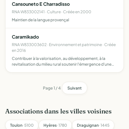
Cansouneto E Charradisso
RNA W833002141 · Culture · Créée en 2000
Maintien de la langue provençal
Caramikado
RNA W833003602 · Environnement et patrimoine · Créée
en 2016
Contribuer à la valorisation, au développement, à la
revitalisation du milieu rural soutenir l'émergence d'une
ferme agro-écologique pilote en Provence, par la
recherche et l'expérimentation de nouveaux modes de
productio…
Page 1 / 4
Suivant
Associations dans les villes voisines
Toulon
· 5100
Hyères
· 1780
Draguignan
· 1445