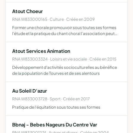
Atout Choeur
RNA W833000165 · Culture · Créée en 2009
Former une chorale promouvoir sous toutes ses formes
l'étude et la pratique du chant choral l'association peut
être amenée à se produire seule en concert ou en
collaboration avec d'autres associations culturelles ou
Atout Services Animation
école…
RNA W833003324 · Loisirs et vie sociale · Créée en 2015
Développement d'activités socioculturelles au bénéfice
de la population de Tourves et de ses alentours
Au Soleil D'azur
RNA W833003728 · Sport · Créée en 2017
Pratique de l'équitation sous toutes ses formes
Bbnaj - Bebes Nageurs Du Centre Var
RNA W833001274 · Autres et divers · Créée en 2004