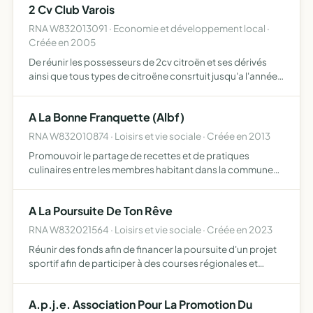
2 Cv Club Varois
RNA W832013091 · Economie et développement local ·
Créée en 2005
De réunir les possesseurs de 2cv citroën et ses dérivés
ainsi que tous types de citroëne consrtuit jusqu'a l'année
1985. elle s'interdit toute action politique, confessionnelle
et philosophique.
A La Bonne Franquette (Albf)
RNA W832010874 · Loisirs et vie sociale · Créée en 2013
Promouvoir le partage de recettes et de pratiques
culinaires entre les membres habitant dans la commune
de Solliès-Pont 83210
A La Poursuite De Ton Rêve
RNA W832021564 · Loisirs et vie sociale · Créée en 2023
Réunir des fonds afin de financer la poursuite d'un projet
sportif afin de participer à des courses régionales et
nationales, se mettre en lien avec des associations (ou
autres) de personnes atteintes de cancer pour les i…
A.p.j.e. Association Pour La Promotion Du