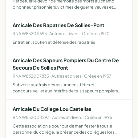
Perpetuer le devoir de memoire des morts au champ
d'honneur,prisonniers,victimes de guerre,veuves et
anciens combattants
Amicale Des Rapatries De Sollies-Pont
RNA W832011693 · Autres et divers · Créée en 1970
Entretien ,soutien et défense des rapatriés
Amicale Des Sapeurs Pompiers Du Centre De
Secours De Sollies Pont
RNA W832007833 · Autres et divers · Créée en 1957
Subvenir aux frais des assurances,fêtes et
concours.veiller aux intérêts de ts ls sapeurs pompiers
mbs actifs au point de vue moral et matériel.offrir ds
réjouissances aux familles ds mbs.fournir ds secours aux
Amicale Du College Lou Castellas
sapeurs po…
RNA W832004293 · Autres et divers · Créée en 1996
Cette association a pour but de manifester à tout le
personnel du collège, la présence des collègues lors