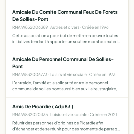
d'événements heureux ou malheureux et de favoriser
l'esprit de cohésion.
Amicale Du Comite Communal Feux De Forets
De Sollies-Pont
RNA W832006389 · Autres et divers · Créée en 1996
Cette association a pour but de mettre en oeuvre toutes
initiatives tendant à apporter un soutien moral ou matériel
aux membres du comité communal feux de forets de
sollies pont
Amicale Du Personnel Communal De Sollies-
Pont
RNA W832006773 · Loisirs et vie sociale · Créée en 1973
L'entraide, l'amitié et la solidarité entre le personnel
communal de sollies pont aussi bien auxiliaire, stagiaire,
titulaire que retraité, son activité se traduit par des
contacts entre membres par l'organisation de réun…
Amis De Picardie ( Adp83 )
RNA W832020335 · Loisirs et vie sociale · Créée en 2021
Réunir des personnes d'origines de Picardie afin
d'échanger et de se réunir pour des moments de partages