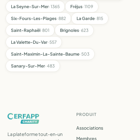
La Seyne-Sur-Mer
· 1365
Fréjus
· 1109
Six-Fours-Les-Plages
· 882
La Garde
· 815
Saint-Raphaël
· 801
Brignoles
· 623
La Valette-Du-Var
· 557
Saint-Maximin-La-Sainte-Baume
· 503
Sanary-Sur-Mer
· 483
PRODUIT
Associations
La plateforme tout-en-un
Membres