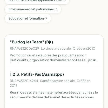
Environnement et patrimoine
· 13
Education et formation
· 9
"Buldog Jet Team" (Bjt)
RNA W832006029 · Loisirs et vie sociale · Créée en 2010
Promotion du jet ski auprès des pratiquants et non
pratiquants, organisation de manifestation liées au jet ski,
participation à des compétitions régionales, nationales et
internationales, sensibiliser les plaisanciers à u…
1.2.3. Petits-Pas (Assmatpp)
RNA W832014244 · Santé et action sociale · Créée en
2016
Réunir des assistantes maternelles agréées dans une salle
sécurisée afin de faire de l'éveil et des activités ludiques