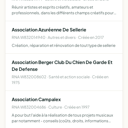
Réunir artistes et esprits créatifs, amateurs et
professionnels, dans les différents champs créatifs pour
animer des ateliers, organiser des activités et
manifestations culturelles telles que projection
Association Azuréenne De Sellerie
cinématographiques…
RNA W832014940 · Autres et divers · Créée en 2017
Création, réparation et rénovation de tout type de sellerie
Association Berger Club Du Chien De Garde Et
De Defense
RNA W832008602 · Santé et action sociale · Créée en
1975
Association Campalex
RNA W832004686 · Culture · Créée en 1997
A pour but l'aide à la réalisation de tous projets musicaux
par notamment - conseils (coûts, droits, informations
diverses intéressant les auteurs........) - mise en rapport