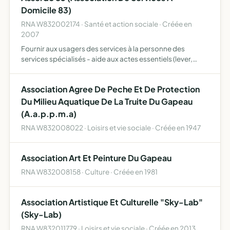
Domicile 83)
RNA W832002174 · Santé et action sociale · Créée en
2007
Fournir aux usagers des services à la personne des
services spécialisés - aide aux actes essentiels (lever,
coucher, repas, entretien du domicile...)- soutien aux
aidants familiaux et à l'entourage- accueil hors du
Association Agree De Peche Et De Protection
domici…
Du Milieu Aquatique De La Truite Du Gapeau
(A.a.p.p.m.a)
RNA W832008022 · Loisirs et vie sociale · Créée en 1947
Association Art Et Peinture Du Gapeau
RNA W832008158 · Culture · Créée en 1981
Association Artistique Et Culturelle "Sky-Lab"
(Sky-Lab)
RNA W832011779 · Loisirs et vie sociale · Créée en 2013