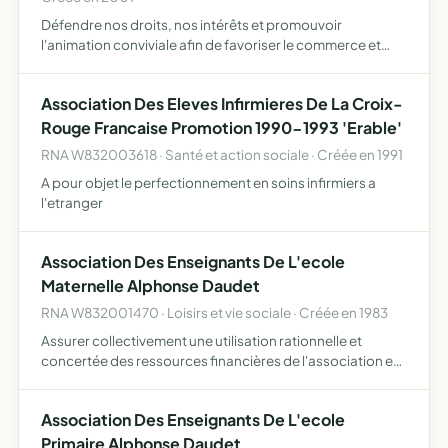
Défendre nos droits, nos intérêts et promouvoir
l'animation conviviale afin de favoriser le commerce et
l'artisanat dans le coeur du village
Association Des Eleves Infirmieres De La Croix-
Rouge Francaise Promotion 1990-1993 'Erable'
RNA W832003618 · Santé et action sociale · Créée en 1991
A pour objet le perfectionnement en soins infirmiers a
l'etranger
Association Des Enseignants De L'ecole
Maternelle Alphonse Daudet
RNA W832001470 · Loisirs et vie sociale · Créée en 1983
Assurer collectivement une utilisation rationnelle et
concertée des ressources financières de l'association en
vue de les adapter aux besoins pédagogiques de l'école
et de développer l'esprit d'équipe
Association Des Enseignants De L'ecole
Primaire Alphonse Daudet