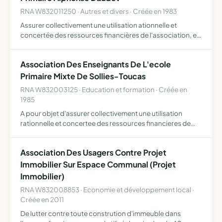
RNA W832011250 · Autres et divers · Créée en 1983
Assurer collectivement une utilisation ationnelle et
concertée des ressources financières de l'association, en
vue de les adapteraux besoins pédagogiques de l'école,
et développer l'sprit d'équipe
Association Des Enseignants De L'ecole
Primaire Mixte De Sollies-Toucas
RNA W832003125 · Education et formation · Créée en
1985
A pour objet d'assurer collectivement une utilisation
rationnelle et concertee des ressources financieres de
l'association en vue de les adapter aux besoins
pedagogiques de l'ecole et de developper l'esprit
Association Des Usagers Contre Projet
d'equipe
Immobilier Sur Espace Communal (Projet
Immobilier)
RNA W832008853 · Economie et développement local ·
Créée en 2011
De lutter contre toute constrution d'immeuble dans