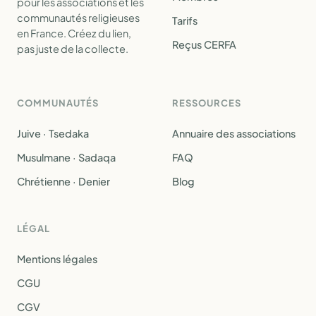
pour les associations et les
communautés religieuses
Tarifs
en France. Créez du lien,
Reçus CERFA
pas juste de la collecte.
COMMUNAUTÉS
RESSOURCES
Juive · Tsedaka
Annuaire des associations
Musulmane · Sadaqa
FAQ
Chrétienne · Denier
Blog
LÉGAL
Mentions légales
CGU
CGV