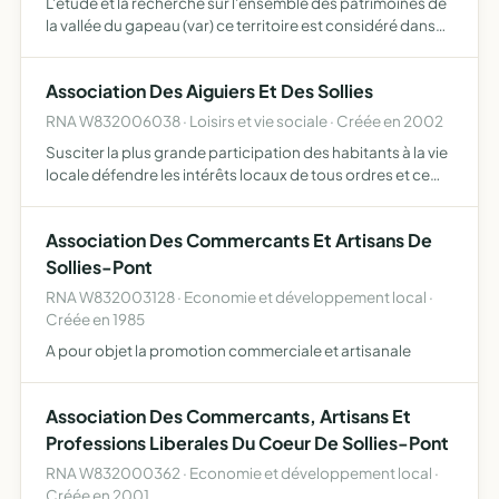
L'étude et la recherche sur l'ensemble des patrimoines de
la vallée du gapeau (var) ce territoire est considéré dans
toute sa dimension géographique, historique et humaine
la communication et la sensibilisation en directi…
Association Des Aiguiers Et Des Sollies
RNA W832006038 · Loisirs et vie sociale · Créée en 2002
Susciter la plus grande participation des habitants à la vie
locale défendre les intérêts locaux de tous ordres et ce
vis-à-vis de tout organisme, privé ou d'état au sens large
du terme et de toute administration ou colle…
Association Des Commercants Et Artisans De
Sollies-Pont
RNA W832003128 · Economie et développement local ·
Créée en 1985
A pour objet la promotion commerciale et artisanale
Association Des Commercants, Artisans Et
Professions Liberales Du Coeur De Sollies-Pont
RNA W832000362 · Economie et développement local ·
Créée en 2001