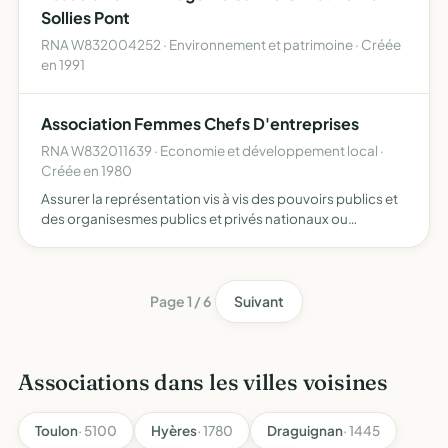
Sollies Pont
RNA W832004252 · Environnement et patrimoine · Créée
en 1991
Association Femmes Chefs D'entreprises
RNA W832011639 · Economie et développement local ·
Créée en 1980
Assurer la représentation vis à vis des pouvoirs publics et
des organisesmes publics et privés nationaux ou
internationaux ou de toute autre personne des femmes
chefs d'entreprises pour toutes les questions générales
conc…
Page 1 / 6
Suivant
Associations dans les villes voisines
Toulon
· 5100
Hyères
· 1780
Draguignan
· 1445