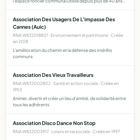
l'espace foncier communal utilisé depuis plus de 40 ans
par les 3 écoles (emile astroin, jean moulin, houard sauvat)
afin de permettre des extension et des modernisation …
Association Des Usagers De L'impasse Des
Cannes (Auic)
RNA W832018837 · Environnement et patrimoine · Créée
en 2018
L'amélioration du chemin et la défense des intérêts
communs
Association Des Vieux Travailleurs
RNA W832002802 · Santé et action sociale · Créée en
1953
Animer, divertir et créer un lieu d'amitié, de solidarité entre
tous les adhérents
Association Disco Dance Non Stop
RNA W832003917 · Loisirs et vie sociale · Créée en 1997