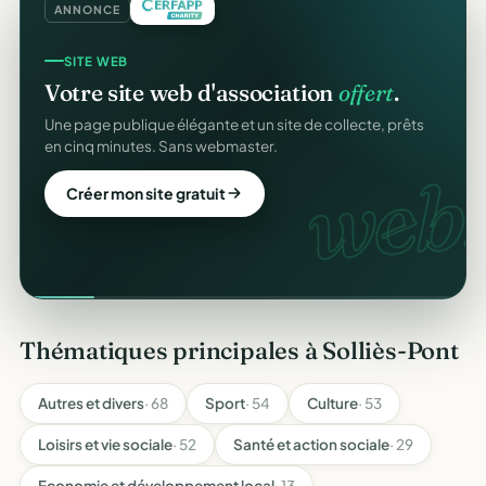
ANNONCE
SITE WEB
Votre site web d'association
offert
.
Une page publique élégante et un site de collecte, prêts
en cinq minutes. Sans webmaster.
web.
Créer mon site gratuit
Thématiques principales à Solliès-Pont
Autres et divers
· 68
Sport
· 54
Culture
· 53
Loisirs et vie sociale
· 52
Santé et action sociale
· 29
Economie et développement local
· 13