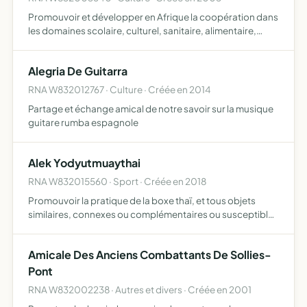
Promouvoir et développer en Afrique la coopération dans
les domaines scolaire, culturel, sanitaire, alimentaire,
social, artisanal et économique... pour mener à bien
l'objectif ci-dessus défini, créer ou renforcer les sys…
Alegria De Guitarra
RNA W832012767 · Culture · Créée en 2014
Partage et échange amical de notre savoir sur la musique
guitare rumba espagnole
Alek Yodyutmuaythai
RNA W832015560 · Sport · Créée en 2018
Promouvoir la pratique de la boxe thaï, et tous objets
similaires, connexes ou complémentaires ou susceptibles
d'en favoriser la réalisation ou le développement
Amicale Des Anciens Combattants De Sollies-
Pont
RNA W832002238 · Autres et divers · Créée en 2001