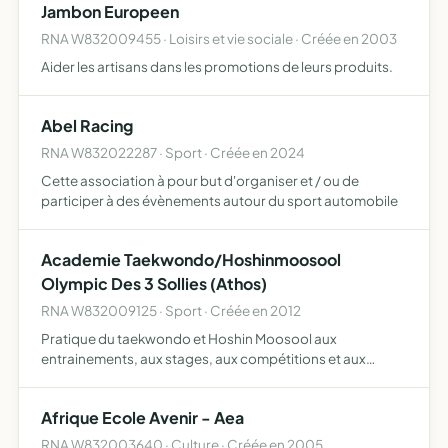
Jambon Europeen
RNA W832009455 · Loisirs et vie sociale · Créée en 2003
Aider les artisans dans les promotions de leurs produits.
Abel Racing
RNA W832022287 · Sport · Créée en 2024
Cette association à pour but d'organiser et / ou de
participer à des évènements autour du sport automobile
Academie Taekwondo/Hoshinmoosool
Olympic Des 3 Sollies (Athos)
RNA W832009125 · Sport · Créée en 2012
Pratique du taekwondo et Hoshin Moosool aux
entrainements, aux stages, aux compétitions et aux
manifestations sportives qu'ils aient lieu en France, dans
les DOM-TOM et à l'étranger
Afrique Ecole Avenir - Aea
RNA W832003640 · Culture · Créée en 2005