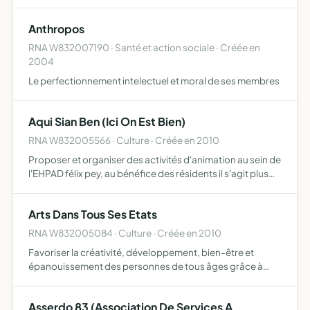
et festifs
Anthropos
RNA W832007190 · Santé et action sociale · Créée en
2004
Le perfectionnement intelectuel et moral de ses membres
Aqui Sian Ben (Ici On Est Bien)
RNA W832005566 · Culture · Créée en 2010
Proposer et organiser des activités d'animation au sein de
l'EHPAD félix pey, au bénéfice des résidents il s'agit plus
particulierement d'améliorer la qualité de vie en institution
autour des objectifs suivants proposer a…
Arts Dans Tous Ses Etats
RNA W832005084 · Culture · Créée en 2010
Favoriser la créativité, développement, bien-être et
épanouissement des personnes de tous âges grâce à
l'utilisation de différents arts, comme le dessin, la
peinture, le collage, le modelage, l'improvisation musicale
Asserdo 83 (Association De Services A
et t…