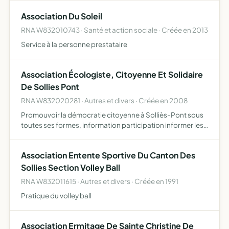
Association Du Soleil
RNA W832010743 · Santé et action sociale · Créée en 2013
Service à la personne prestataire
Association Écologiste, Citoyenne Et Solidaire
De Sollies Pont
RNA W832020281 · Autres et divers · Créée en 2008
Promouvoir la démocratie citoyenne à Solliès-Pont sous
toutes ses formes, information participation informer les
citoyens sur la vie communale les moyens seront la
création d'un bulletin ou d'un journal, les réunions publ…
Association Entente Sportive Du Canton Des
Sollies Section Volley Ball
RNA W832011615 · Autres et divers · Créée en 1991
Pratique du volley ball
Association Ermitage De Sainte Christine De