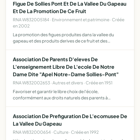
Figue De Sollies Pont Et De La Vallee Du Gapeau
Et De La Promotion De Ce Fruit
RNA W832005184 · Environnement et patrimoine · Créée
en 2002
La promotion des figues produites dans la vallee du
gapeau et des produits derives de ce fruit et des
representations qui s'y rattachent.
Association De Parents D'eleves De
L'enseignement Libre De L'ecole De Notre
Dame Dite "Apel Notre-Dame Sollies-Pont"
RNA W832002653 · Autres et divers · Créée en 1951
Favoriser et garantir le libre choix de l'école,
conformément aux droits naturels des parents à
l'éducation et à l'instruction de leurs enfants, selon leur
conscience promouvoir le caractère propre de
Association De Prefiguration De L'ecomusee De
l'enseignement catho…
La Vallee Du Gapeau
RNA W832000654 · Culture · Créée en 1992