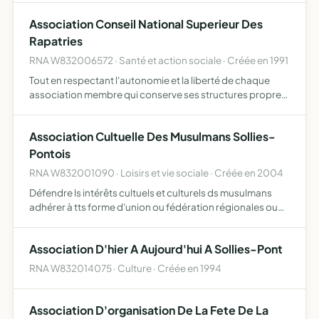
avec professionnels - services et conseil artis…
Association Conseil National Superieur Des
Rapatries
RNA W832006572 · Santé et action sociale · Créée en 1991
Tout en respectant l'autonomie et la liberté de chaque
association membre qui conserve ses structures propres,
de décider au niveau national de toutes les actions à
entreprendre auprès des pouvoirs publics afin que
Association Cultuelle Des Musulmans Sollies-
soient…
Pontois
RNA W832001090 · Loisirs et vie sociale · Créée en 2004
Défendre ls intérêts cultuels et culturels ds musulmans
adhérer à tts forme d'union ou fédération régionales ou
nationales d'associations ayant ls mêmes objectifsque ls
siens pour mieux s'unir et se coordonner promouvoir …
Association D'hier A Aujourd'hui A Sollies-Pont
RNA W832014075 · Culture · Créée en 1994
Association D'organisation De La Fete De La