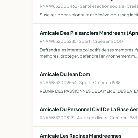
RNA W832000462 · Santé et action sociale · Créée
Susciter le don volontaire et bénévole du sang in
Amicale Des Plaisanciers Mandreens (Ap
RNA W832005285 · Sport · Créée en 2000
Deffendre les interets collectifs de ses membres, fav
membres, proteger, defendre l'environnement m…
Amicale Du Jean Dom
RNA W832009554 · Sport · Créée en 1988
REUNIR DES PASSIONNES DE LA MER ET DES BATEA
Amicale Du Personnel Civil De La Base Ae
RNA W832008191 · Autres et divers · Créée en 1983
Amicale Les Racines Mandreennes