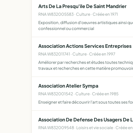
Arts De La Presqu'ile De Saint Mandrier
RNA W832005583 · Culture · Créée en 1971
Exposition, diffusion d'oeuvres artistiques ainsi 
confessionnel ou commercial
Association Actions Services Entreprises
RNA W832011741 · Culture · Créée en 1997
Améliorer par recherches et études toutes techniq
travaux et recherches en cette matière promouvoi
Association Atelier Sympa
RNA W832001542 · Culture · Créée en 1985
Enseigner et faire découvrir l'art sous toutes ses 
Association De Defense Des Usagers De L
RNA W832009548 · Loisirs et vie sociale · Créée en