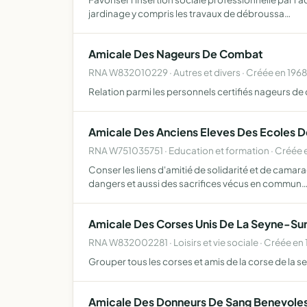
jardinage y compris les travaux de débroussa…
Amicale Des Nageurs De Combat
RNA W832010229 · Autres et divers · Créée en 1968
Relation parmi les personnels certifiés nageurs de c
Amicale Des Anciens Eleves Des Ecoles D
RNA W751035751 · Education et formation · Créée 
Conser les liens d'amitié de solidarité et de camara
dangers et aussi des sacrifices vécus en commun
Amicale Des Corses Unis De La Seyne-Su
RNA W832002281 · Loisirs et vie sociale · Créée en
Grouper tous les corses et amis de la corse de la se
Amicale Des Donneurs De Sang Benevoles