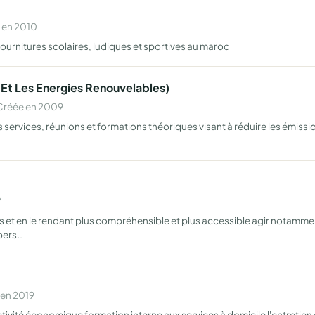
 en 2010
fournitures scolaires, ludiques et sportives au maroc
 Et Les Energies Renouvelables)
 Créée en 2009
urs services, réunions et formations théoriques visant à réduire les émi
7
ous et en le rendant plus compréhensible et plus accessible agir notamme
 pers…
 en 2019
'activité économique formation interne aux services à domicile l'entretie