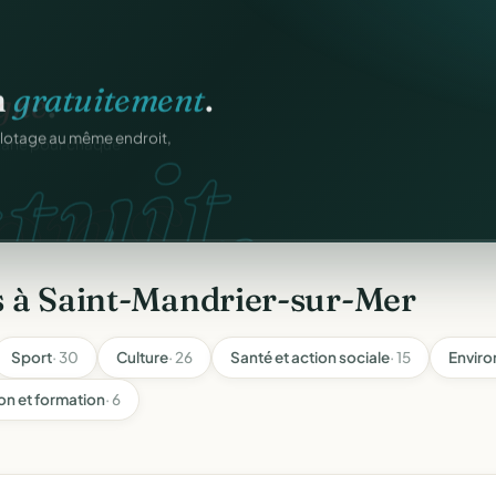
n
gratuitement
.
tuit.
ilotage au même endroit,
s à Saint-Mandrier-sur-Mer
Sport
· 30
Culture
· 26
Santé et action sociale
· 15
Enviro
on et formation
· 6