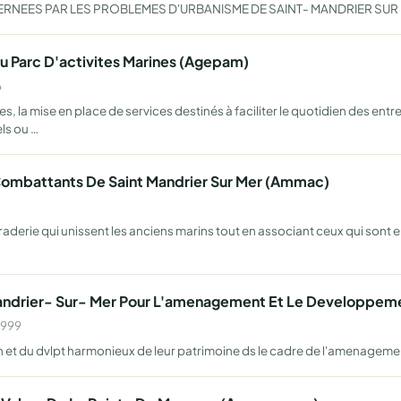
NEES PAR LES PROBLEMES D'URBANISME DE SAINT- MANDRIER SUR
u Parc D'activites Marines (Agepam)
6
 la mise en place de services destinés à faciliter le quotidien des ent
ls ou …
 Combattants De Saint Mandrier Sur Mer (Ammac)
araderie qui unissent les anciens marins tout en associant ceux qui sont e
 Mandrier- Sur- Mer Pour L'amenagement Et Le Developp
1999
n et du dvlpt harmonieux de leur patrimoine ds le cadre de l'amenageme