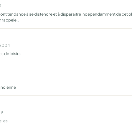
9
 ont tendance à se distendre et à disparaitre indépendamment de cet ob
r rappele…
n 2004
s de loisirs
 indienne
09
elles