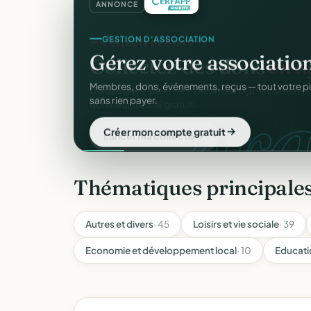
ANNONCE
GESTION D'ASSOCIATION
Gérez votre associatio
gra
Membres, dons, événements, reçus — tout votre p
sans rien payer.
Créer mon compte gratuit
Thématiques principale
Autres et divers
· 45
Loisirs et vie sociale
· 39
Economie et développement local
· 10
Educati