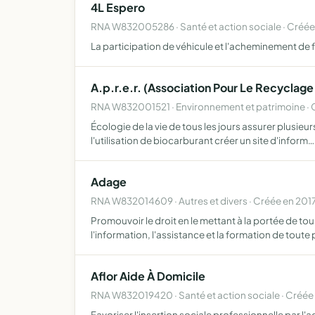
4L Espero
RNA W832005286 · Santé et action sociale · Créée
La participation de véhicule et l'acheminement de 
A.p.r.e.r. (Association Pour Le Recyclage
RNA W832001521 · Environnement et patrimoine ·
Écologie de la vie de tous les jours assurer plusie
l'utilisation de biocarburant créer un site d'inform…
Adage
RNA W832014609 · Autres et divers · Créée en 201
Promouvoir le droit en le mettant à la portée de t
l'information, l'assistance et la formation de toute
Aflor Aide À Domicile
RNA W832019420 · Santé et action sociale · Créée
Favoriser l'insertion sociale professionnelle par l