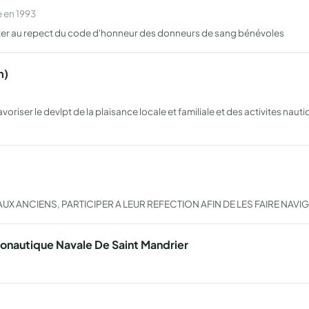
 en 1993
citer au repect du code d'honneur des donneurs de sang bénévoles
m)
oriser le devlpt de la plaisance locale et familiale et des activites naut
UX ANCIENS, PARTICIPER A LEUR REFECTION AFIN DE LES FAIRE NAVI
ronautique Navale De Saint Mandrier