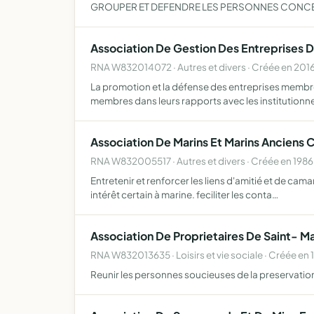
GROUPER ET DEFENDRE LES PERSONNES CONCER
Association De Gestion Des Entreprises D
RNA W832014072 · Autres et divers · Créée en 201
La promotion et la défense des entreprises membres,
membres dans leurs rapports avec les institutionne
Association De Marins Et Marins Anciens
RNA W832005517 · Autres et divers · Créée en 1986
Entretenir et renforcer les liens d'amitié et de cam
intérêt certain à marine. feciliter les conta…
Association De Proprietaires De Saint-
RNA W832013635 · Loisirs et vie sociale · Créée en 
Reunir les personnes soucieuses de la preservatio