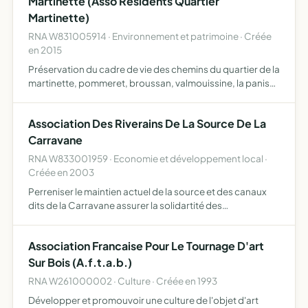
Martinette (Asso Residents Quartier
Martinette)
RNA W831005914 · Environnement et patrimoine · Créée
en 2015
Préservation du cadre de vie des chemins du quartier de la
martinette, pommeret, broussan, valmouissine, la panisse
elle intervient en exerçant tout droit de défense et
d'amélioration de l'environnement, de l'habitat, de …
Association Des Riverains De La Source De La
Carravane
RNA W833001959 · Economie et développement local ·
Créée en 2003
Perreniser le maintien actuel de la source et des canaux
dits de la Carravane assurer la solidartité des
propriétaires riverains contrôler l'entretien des canaux et
des abords informer l'ensemble des adhérents de leurs
Association Francaise Pour Le Tournage D'art
dr…
Sur Bois (A.f.t.a.b.)
RNA W261000002 · Culture · Créée en 1993
Développer et promouvoir une culture de l'objet d'art