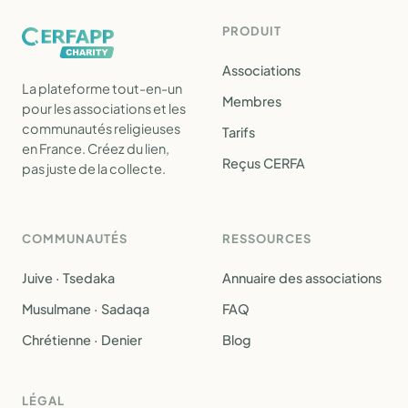
PRODUIT
Associations
La plateforme tout-en-un
Membres
pour les associations et les
communautés religieuses
Tarifs
en France. Créez du lien,
Reçus CERFA
pas juste de la collecte.
COMMUNAUTÉS
RESSOURCES
Juive · Tsedaka
Annuaire des associations
Musulmane · Sadaqa
FAQ
Chrétienne · Denier
Blog
LÉGAL