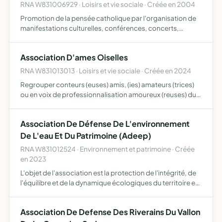
RNA W831006929 · Loisirs et vie sociale · Créée en 2004
Promotion de la pensée catholique par l'organisation de
manifestations culturelles, conférences, concerts,
expositions, sorties, rencontres festives, ventes de
charité
Association D'ames Oiselles
RNA W831013013 · Loisirs et vie sociale · Créée en 2024
Regrouper conteurs (euses) amis, (ies) amateurs (trices)
ou en voix de professionnalisation amoureux (reuses) du
conte à l'art de conter offrir à ses membres une structure
pour permettre de regrouper, d'échanger , de crée…
Association De Défense De L'environnement
De L'eau Et Du Patrimoine (Adeep)
RNA W831012524 · Environnement et patrimoine · Créée
en 2023
L'objet de l'association est la protection de l'intégrité, de
l'équilibre et de la dynamique écologiques du territoire et
de l'environnement des communes de Lorgues Flayosc
Saint Antonin Taradeau Le Thoronet Vidauban Les …
Association De Defense Des Riverains Du Vallon