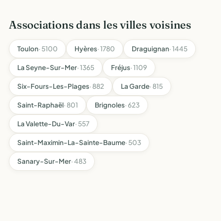
Associations dans les villes voisines
Toulon
· 5100
Hyères
· 1780
Draguignan
· 1445
La Seyne-Sur-Mer
· 1365
Fréjus
· 1109
Six-Fours-Les-Plages
· 882
La Garde
· 815
Saint-Raphaël
· 801
Brignoles
· 623
La Valette-Du-Var
· 557
Saint-Maximin-La-Sainte-Baume
· 503
Sanary-Sur-Mer
· 483