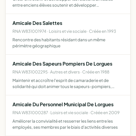
entre enciens élèves soutenir et développer
l'enseignement secondaire et supérieur encourager à
l'étude les élèves conseiller les membres dans la
Amicale Des Salettes
recherche d'un emploi…
RNA W831001974 · Loisirs et vie sociale · Créée en 1993
Rencontre des habitants résidant dans un même
périmètre géographique
Amicale Des Sapeurs Pompiers De Lorgues
RNA W831002295 · Autres et divers · Créée en 1988
Maintenir et accroître l'esprit de camaraderie et de
solidarité qui doit animer tous le sapeurs-pompiers,
volontaires, professionnels, vétérans et PATS, participer
le plus souvent possible aux fêtes et manifestations dive…
Amicale Du Personnel Municipal De Lorgues
RNA W831000287 · Loisirs et vie sociale · Créée en 2009
Améliorer la convivialité et resserrer les liens entre les
employés, ses membres par le biais d'activités diverses