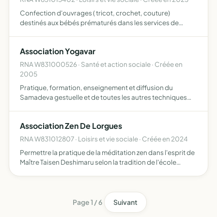
Confection d'ouvrages ( tricot, crochet, couture)
destinés aux bébés prématurés dans les services de
néonatologie des hôpitaux du Var et de France
Association Yogavar
RNA W831000526 · Santé et action sociale · Créée en
2005
Pratique, formation, enseignement et diffusion du
Samadeva gestuelle et de toutes les autres techniques
psycho-corporelles apparentées elle est affiliée à la
Fédération Internationale du Samadeva FISAM
Association Zen De Lorgues
RNA W831012807 · Loisirs et vie sociale · Créée en 2024
Permettre la pratique de la méditation zen dans l'esprit de
Maître Taisen Deshimaru selon la tradition de l'école
japonaise bouddhiste soto zen, favoriser un
rapprochement entre les cultures orientales et
occidentales, pr…
Page 1 / 6
Suivant