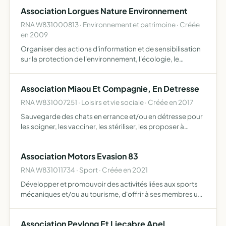
goût des échanges, les méthodes, le savoir-faire, l…
Association Lorgues Nature Environnement
RNA W831000813 · Environnement et patrimoine · Créée
en 2009
Organiser des actions d'information et de sensibilisation
sur la protection de l'environnement, l'écologie, le
développement durable, l'urbanisme, les effets
climatiques par divers moyens tels que conférences,
Association Miaou Et Compagnie, En Detresse
débats, exp…
RNA W831007251 · Loisirs et vie sociale · Créée en 2017
Sauvegarde des chats en errance et/ou en détresse pour
les soigner, les vacciner, les stériliser, les proposer à
l'adoption sous contrat associatif toute action
susceptible d'améliorer leur condition de vie
Association Motors Evasion 83
hébergement so…
RNA W831011734 · Sport · Créée en 2021
Développer et promouvoir des activités liées aux sports
mécaniques et/ou au tourisme, d'offrir à ses membres un
loisir sportif et éducatif pour l'apprentissage des activités
liées au motocyclisme et sports mécaniques les …
Association Peylong Et Liecabre Apel