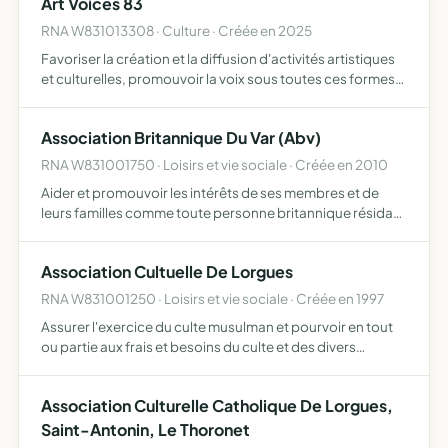
Art Voices 83
RNA W831013308 · Culture · Créée en 2025
Favoriser la création et la diffusion d'activités artistiques
et culturelles, promouvoir la voix sous toutes ces formes
(chant, parole, performance, etc ) organiser des
évènements, des ateliers, des résidences, des format…
Association Britannique Du Var (Abv)
RNA W831001750 · Loisirs et vie sociale · Créée en 2010
Aider et promouvoir les intérêts de ses membres et de
leurs familles comme toute personne britannique résidant
ou visitant le Var pour faciliter leur engagement auprès
des communautés locales et porter assistance au trave…
Association Cultuelle De Lorgues
RNA W831001250 · Loisirs et vie sociale · Créée en 1997
Assurer l'exercice du culte musulman et pourvoir en tout
ou partie aux frais et besoins du culte et des divers
services et activités s'y rattachant
Association Culturelle Catholique De Lorgues,
Saint-Antonin, Le Thoronet