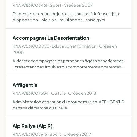
RNA W831006461 · Sport · Créée en 2007
Dispense des cours de judo - ju jitsu - self defense - jeux
d'opposition - plein air - multi sports - taïso gym
Accompagner La Desorientation
RNA W831000096 · Education et formation · Créée en
2008
Aider et accompagner les personnes âgées désorientées
, présentant des troubles du comportement apparentés à
ceux de la maladie d'Alzheimer apporter également un
soutien à leurs proches en intervenant au domicile de la
Affligent's
pe…
RNA W831007304 · Culture · Créée en 2018
Administration et gestion du groupe musical AFFLIGENT'S
dans sa démarche culturelle
Alp Rallye (Alp R)
RNA W831006915 · Sport · Créée en 2017