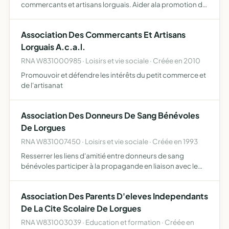
commercants et artisans lorguais. Aider ala promotion du
tissu commercant de Lorgues,défendre les adhérents
dans leurs droits et créer une solidarité, une entre-…
Association Des Commercants Et Artisans
Lorguais A.c.a.l.
RNA W831000985 · Loisirs et vie sociale · Créée en 2010
Promouvoir et défendre les intérêts du petit commerce et
de l'artisanat
Association Des Donneurs De Sang Bénévoles
De Lorgues
RNA W831007450 · Loisirs et vie sociale · Créée en 1993
Resserrer les liens d'amitié entre donneurs de sang
bénévoles participer à la propagande en liaison avec le
centre départemental de transfusion sanguine et les
structures fédérales de la F.F.D.S.B.
Association Des Parents D'eleves Independants
De La Cite Scolaire De Lorgues
RNA W831003039 · Education et formation · Créée en