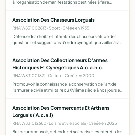
à l'organisation de manifestations destinées à faire
connaître l'hermitage de saint-Férréol les chapelles le
patrimoine communal et en général à toute action
Association Des Chasseurs Lorguais
culturel…
RNA W831002813 · Sport · Créée en 1935
Défense des droits et intérêts des chasseurs étude des
questions et suggestions d'ordre cynégétique veiller à la
bonne tenue des chasseurs dans l'exercice de cette
pratique repression du braconnage contrôler et limiter
Association Des Collectionneurs D'armes
la…
Historiques Et Cynegetiques A.c.a.h.c.
RNA W831001821 · Culture · Créée en 2000
Promouvoir la connaissance la conservation de l'art de
l'armurerie civile et militaire du XVIème siècle à nos jours et
tout objet ayant trait à cette période réunir les
collectionneurs et marchands professionnels par l'or…
Association Des Commercants Et Artisans
Lorguais ( A.c.a.l)
RNA W831012680 · Loisirs et vie sociale · Créée en 2023
But de promouvoir, défendre et solidariser les intéréts des