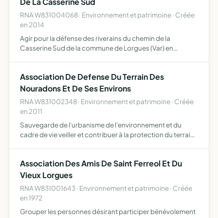
De La Casserine Sud
RNA W831004068 · Environnement et patrimoine · Créée
en 2014
Agir pour la défense des riverains du chemin de la
Casserine Sud de la commune de Lorgues (Var) en
exerçant tout droit de défense et d'amélioration de
l'environnement, de l'habitat, de l'urbanisme, de la
Association De Defense Du Terrain Des
protection de la …
Nouradons Et De Ses Environs
RNA W831002348 · Environnement et patrimoine · Créée
en 2011
Sauvegarde de l'urbanisme de l'environnement et du
cadre de vie veiller et contribuer à la protection du terrain
des Nouradons situé lieu dit le Saint-Esprit à Draguignan
et ses environs reccueillir et diffuser toute info…
Association Des Amis De Saint Ferreol Et Du
Vieux Lorgues
RNA W831001643 · Environnement et patrimoine · Créée
en 1972
Grouper les personnes désirant participer bénévolement