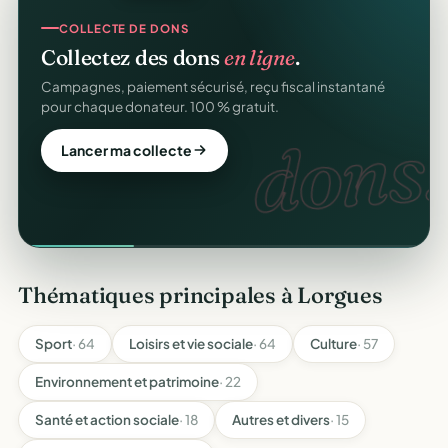
COLLECTE DE DONS
Collectez des dons
en ligne
.
Campagnes, paiement sécurisé, reçu fiscal instantané
pour chaque donateur. 100 % gratuit.
dons.
Lancer ma collecte
Thématiques principales à Lorgues
Sport
· 64
Loisirs et vie sociale
· 64
Culture
· 57
Environnement et patrimoine
· 22
Santé et action sociale
· 18
Autres et divers
· 15