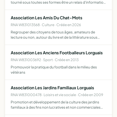
tourné sous toutes ses formes être un relais d'information
pour tous les partenaires du tournage aider les tourneurs
dans la reconnaissance de leur métier et de leur a…
Association Les Amis Du Chat-Mots
RNA W831013568 · Culture · Créée en 2026
Regrouper des citoyens de tous âges, amateurs de
lecture ou non, autour du livre et de la littérature sous
toutes ses formes afin de favoriser l'accès à la lecture,
promouvoir le gout de lire, l'écriture et l'expression a…
Association Les Anciens Footballeurs Lorguais
RNA W831003692 · Sport · Créée en 2013
Promouvoir la pratique du football dans le milieu des
vétérans
Association Les Jardins Familiaux Lorguais
RNA W831000478 · Loisirs et vie sociale · Créée en 2009
Promotion et développement de la culture des jardins
familiaux à des fins non lucratives et non commerciales
développer avec les jardiniers l'entraide, la solidarité, le