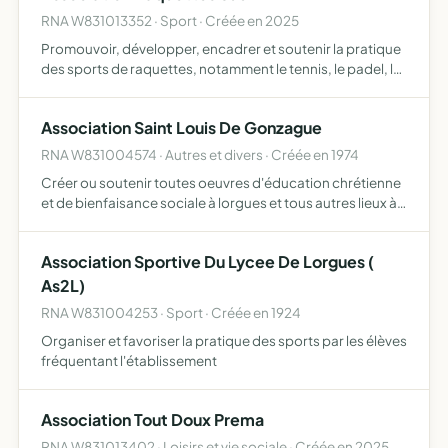
RNA W831013352 · Sport · Créée en 2025
Promouvoir, développer, encadrer et soutenir la pratique
des sports de raquettes, notamment le tennis, le padel, le
pickleball et le beach tennis, organiser des cours,
entraînements, compétitions, stages, formations, évén…
Association Saint Louis De Gonzague
RNA W831004574 · Autres et divers · Créée en 1974
Créer ou soutenir toutes oeuvres d'éducation chrétienne
et de bienfaisance sociale à lorgues et tous autres lieux à
cet effet mettre à la disposition des oeuvres existantes ou
à venir, les immeubles dont elle est propriét…
Association Sportive Du Lycee De Lorgues (
As2L)
RNA W831004253 · Sport · Créée en 1924
Organiser et favoriser la pratique des sports par les élèves
fréquentant l'établissement
Association Tout Doux Prema
RNA W831013402 · Loisirs et vie sociale · Créée en 2025