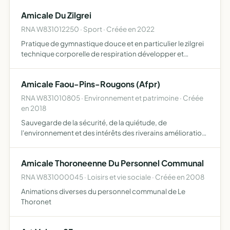
Amicale Du Zilgrei
RNA W831012250 · Sport · Créée en 2022
Pratique de gymnastique douce et en particulier le zilgrei
technique corporelle de respiration développer et
entretenir le lien social et amical des membres lors de
manifestations récréatives
Amicale Faou-Pins-Rougons (Afpr)
RNA W831010805 · Environnement et patrimoine · Créée
en 2018
Sauvegarde de la sécurité, de la quiétude, de
l'environnement et des intérêts des riverains amélioration
des infrastructures représentation de ses membres
auprès des instances judiciaires, des administrations, des
Amicale Thoroneenne Du Personnel Communal
autorit…
RNA W831000045 · Loisirs et vie sociale · Créée en 2008
Animations diverses du personnel communal de Le
Thoronet