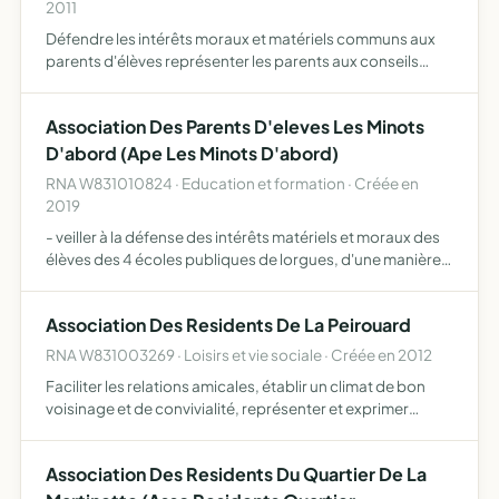
2011
Défendre les intérêts moraux et matériels communs aux
parents d'élèves représenter les parents aux conseils
d'administration et aux conseils de classe
Association Des Parents D'eleves Les Minots
D'abord (Ape Les Minots D'abord)
RNA W831010824 · Education et formation · Créée en
2019
- veiller à la défense des intérêts matériels et moraux des
élèves des 4 écoles publiques de lorgues, d'une manière
générale, - assurer la représentation des familles dans les
conseils d'écoles et autres organismes exista…
Association Des Residents De La Peirouard
RNA W831003269 · Loisirs et vie sociale · Créée en 2012
Faciliter les relations amicales, établir un climat de bon
voisinage et de convivialité, représenter et exprimer
auprès des autorités locales les suggestions et critiques
des résidents et promouvoir leurs intérêts, favori…
Association Des Residents Du Quartier De La