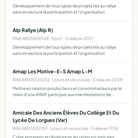
Développement de tous types de projets lies au rallye
sans en exclure la participation et l'organisation
Alp Rallye (Alp R)
RNA W831006948 · Sport · Créée en 2017
Développement de tous types de projets liés au rallye
sans en exclure la participation et l'organisation
Amap Les Motive-E-S Amap L-M
RNA W831000052 · Loisirs et vie sociale · Créée en 2008
Mettre en relation producteurs et consommateurs par le
relais d'une AMAP participer aux manifestations de
solidarité avec d'autres associations aux mêmes objectifs
organiser des actions d'information et de sensibilisation…
Amicale Des Anciens Élèves Du Collège Et Du
Lycée De Lorgues (Var)
RNA W831002291 · Loisirs et vie sociale · Créée en 1926
Créer entretenir et développer les relations amicales