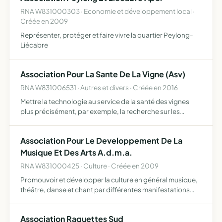
RNA W831000303 · Economie et développement local ·
Créée en 2009
Représenter, protéger et faire vivre la quartier Peylong-
Liécabre
Association Pour La Sante De La Vigne (Asv)
RNA W831006531 · Autres et divers · Créée en 2016
Mettre la technologie au service de la santé des vignes
plus précisément, par exemple, la recherche sur les
maladies des vignes amélioration des conditions
d'implantation, condition de récolte, et condition
Association Pour Le Developpement De La
d'arrosage et …
Musique Et Des Arts A.d.m.a.
RNA W831000425 · Culture · Créée en 2009
Promouvoir et développer la culture en général musique,
théâtre, danse et chant par différentes manifestations
concerts, conférences, résidences faire découvrir ces
domaines au niveau du jeune public scolaire
Association Raquettes Sud