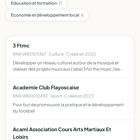
Education et formation
· 11
Economie et développement local
· 6
3 Ftmc
RNA W831011367 · Culture · Créée en 2020
Développer un réseau culturel autour de la musique et
réaliser des projets musicaux ( label 3 for the music ) les
promouvoir par le biais de tout support médiatique,
notamment sur les réseaux sociaux, pour pouvoir ainsi r…
Academie Club Flayoscaise
RNA W831012492 · Sport · Créée en 2023
Pour but de promouvoir la pratique et le développement
du football
Acaml Association Cours Arts Martiaux Et
Loisirs